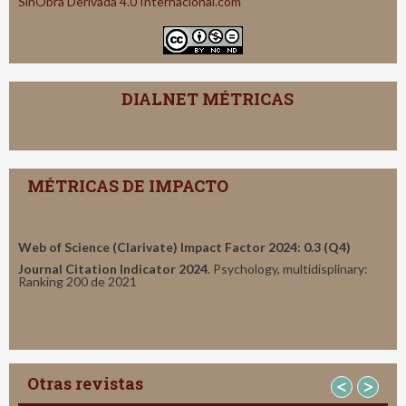
SinObra Derivada 4.0 Internacional.com
DIALNET MÉTRICAS
MÉTRICAS DE IMPACTO
Web of Science (Clarivate) Impact Factor 2024: 0.3 (Q4)
Journal Citation Indicator 2024
. Psychology, multidisplinary:
Ranking 200 de 2021
Otras revistas
<
>