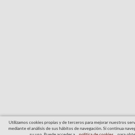
Utilizamos cookies propias y de terceros para mejorar nuestros serv
mediante el análisis de sus hábitos de navegación. Si continua na
su uso. Puede acceder a
política de cookies
para obte