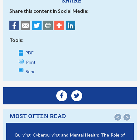
SHARE
Share this content in Social Media:
Tools:
PDF
Print
Send
MOST OFTEN READ
<
>
Bullying, Cyberbullying and Mental Health: The Role of
Sma