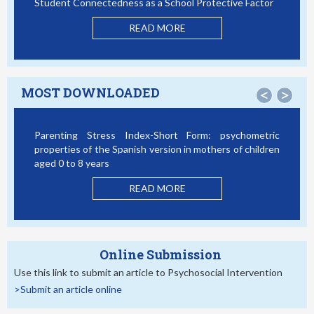
Student Connectedness as a School Protective Factor
Vic
Mo
READ MORE
MOST DOWNLOADED
<
>
Parenting Stress Index-Short Form: psychometric
Bul
properties of the Spanish version in mothers of children
Stu
aged 0 to 8 years
READ MORE
Online Submission
Use this link to submit an article to Psychosocial Intervention
>Submit an article online