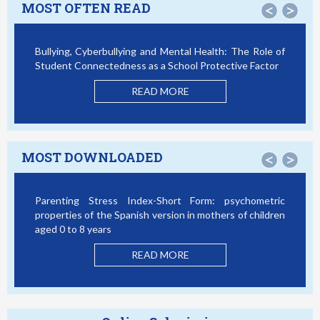
MOST OFTEN READ
<
>
Bullying, Cyberbullying and Mental Health: The Role of
Sma
Student Connectedness as a School Protective Factor
Vic
Mo
READ MORE
MOST DOWNLOADED
<
>
Parenting Stress Index-Short Form: psychometric
Bul
properties of the Spanish version in mothers of children
Stu
aged 0 to 8 years
READ MORE