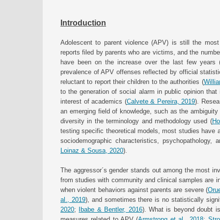
Introduction
Adolescent to parent violence (APV) is still the most
reports filed by parents who are victims, and the number
have been on the increase over the last few years 
prevalence of APV offenses reflected by official statist
reluctant to report their children to the authorities (
Willi
to the generation of social alarm in public opinion that 
interest of academics (
Calvete & Pereira, 2019
). Resea
an emerging field of knowledge, such as the ambiguity
diversity in the terminology and methodology used (
Ho
testing specific theoretical models, most studies have a
sociodemographic characteristics, psychopathology, an
Loinaz & Sousa, 2020
).
The aggressor´s gender stands out among the most inve
from studies with community and clinical samples are i
when violent behaviors against parents are severe (
Oru
al., 2019
), and sometimes there is no statistically sign
2020
;
Ibabe & Bentler, 2016
). What is beyond doubt is
measures related to APV (
Armstrong et al., 2018
;
Stro