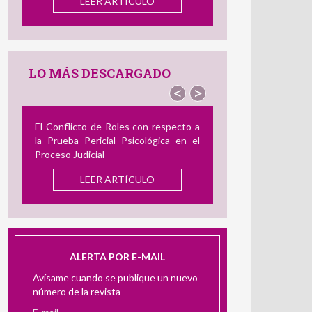
el Delincuente Dual
LEER ARTÍCULO
LO MÁS DESCARGADO
<
>
Revisión de Instrumentos en Español
para Medir el Acoso Laboral: Su
Utilidad en la Evaluación Pericial
LEER ARTÍCULO
ALERTA POR E-MAIL
Avísame cuando se publique un nuevo