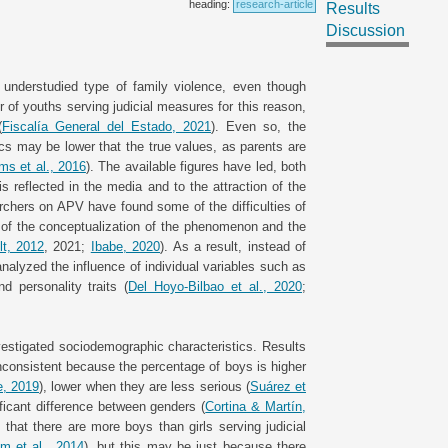
heading:
research-article
Results
Discussion
 understudied type of family violence, even though
 of youths serving judicial measures for this reason,
(
Fiscalía General del Estado, 2021
). Even so, the
ics may be lower that the true values, as parents are
ams et al., 2016
). The available figures have led, both
is reflected in the media and to the attraction of the
rchers on APV have found some of the difficulties of
 of the conceptualization of the phenomenon and the
lt, 2012
, 2021;
Ibabe, 2020
). As a result, instead of
nalyzed the influence of individual variables such as
d personality traits (
Del Hoyo-Bilbao et al., 2020
;
stigated sociodemographic characteristics. Results
nconsistent because the percentage of boys is higher
e, 2019
), lower when they are less serious (
Suárez et
ificant difference between genders (
Cortina & Martín,
 that there are more boys than girls serving judicial
m et al., 2014
), but this may be just because there