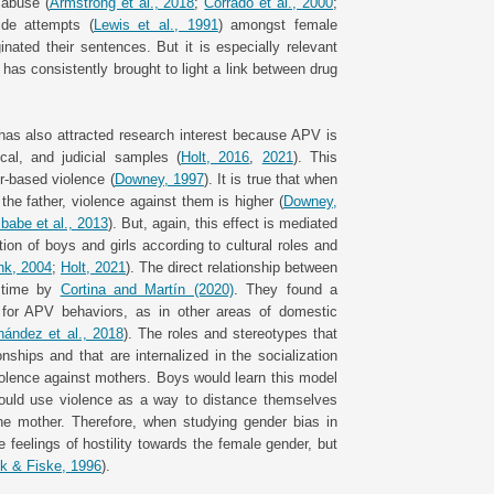
 abuse (
Armstrong et al., 2018
;
Corrado et al., 2000
;
ide attempts (
Lewis et al., 1991
) amongst female
inated their sentences. But it is especially relevant
t has consistently brought to light a link between drug
has also attracted research interest because APV is
cal, and judicial samples (
Holt, 2016
,
2021
). This
r-based violence (
Downey, 1997
). It is true that when
he father, violence against them is higher (
Downey,
Ibabe et al., 2013
). But, again, this effect is mediated
ation of boys and girls according to cultural roles and
nk, 2004
;
Holt, 2021
). The direct relationship between
t time by
Cortina and Martín (2020)
. They found a
m for APV behaviors, as in other areas of domestic
nández et al., 2018
). The roles and stereotypes that
ships and that are internalized in the socialization
violence against mothers. Boys would learn this model
 would use violence as a way to distance themselves
e mother. Therefore, when studying gender bias in
e feelings of hostility towards the female gender, but
ck & Fiske, 1996
).