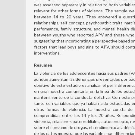
was assessed separately in relation to both variable
relevant for other forms of violence. The sample 
between 14 to 20 years. They answered a question
relationships, self-concept, psychopathic traits, nar
performance, family structure, and mental health di
between youths who reported APV and those who did
suggesting that incorporating a perspective based on
factors that lead boys and girls to APV, should con
interventions.
Resumen
La violencia de los adolescentes hacia sus padres (V
aunque aumentan las denuncias presentadas por padr
objetivo de este estudio es analizar el perfil diferen
en una muestra comunitaria, en la línea de los estu
mantenimiento de la conducta delictiva. Con este p
tanto con variables que ya habían sido estudiadas e
otras formas de violencia. La muestra consta de
comprendidas entre los 14 y los 20 años. Respondie
violencia, relaciones paternofiliales, autoconcepto, 
sobre el consumo de drogas, el rendimiento académico, 
de los datos muestra que las variables que diferencia