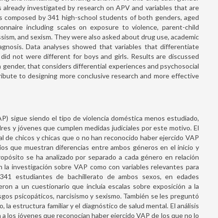
s already investigated by research on APV and variables that are
was composed by 341 high-school students of both genders, aged
naire including scales on exposure to violence, parent-child
cissism, and sexism. They were also asked about drug use, academic
agnosis. Data analyses showed that variables that differentiate
 not were different for boys and girls. Results are discussed
 gender, that considers differential experiences and psychosocial
tribute to designing more conclusive research and more effective
AP) sigue siendo el tipo de violencia doméstica menos estudiado,
es y jóvenes que cumplen medidas judiciales por este motivo. El
cial de chicos y chicas que o no han reconocido haber ejercido VAP
dios que muestran diferencias entre ambos géneros en el inicio y
ropósito se ha analizado por separado a cada género en relación
n la investigación sobre VAP como con variables relevantes para
 341 estudiantes de bachillerato de ambos sexos, en edades
ron a un cuestionario que incluía escalas sobre exposición a la
rasgos psicopáticos, narcisismo y sexismo. También se les preguntó
la estructura familiar y el diagnóstico de salud mental. El análisis
n a los jóvenes que reconocían haber ejercido VAP de los que no lo