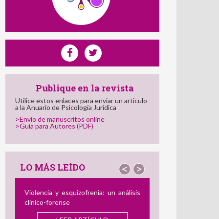
Publique en la revista
Utilice estos enlaces para enviar un articulo
a la Anuario de Psicología Jurídica
>Envío de manuscritos online
>Guía para Autores (PDF)
LO MÁS LEÍDO
<
>
El Perfil del Consumidor de Imágenes
de Abuso Sexual Infantil: Semejanzas
y Diferencias con el Agresor
offline
y