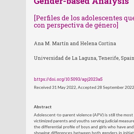
Gender-based Analysis
[Perfiles de los adolescentes qu
con perspectiva de género]
Ana M. Martín and Helena Cortina
Universidad de La Laguna, Tenerife, Spai
https://doi.org/10.5093/apj2023a5
Received 31 May 2022, Accepted 28 September 202
Abstract
Adolescent-to-parent violence (APV) is still the most
victimized parents and youths serving judicial measure
the differential profile of boys and girls who have a
showing differences between both genders in initiat