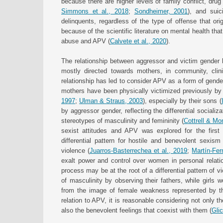
because there are higher levels of family conflict, drug
Simmons et al., 2018
;
Sondheimer, 2001
), and suic
delinquents, regardless of the type of offense that orig
because of the scientific literature on mental health tha
abuse and APV (
Calvete et al., 2020
).
The relationship between aggressor and victim gender 
mostly directed towards mothers, in community, clini
relationship has led to consider APV as a form of gende
mothers have been physically victimized previously by t
1997
;
Ulman & Straus, 2003
), especially by their sons (
by aggressor gender, reflecting the differential socializ
stereotypes of masculinity and femininity (
Cottrell & Mo
sexist attitudes and APV was explored for the firs
differential pattern for hostile and benevolent sexis
violence (
Juarros-Basterrechea et al., 2019
;
Martín-Fer
exalt power and control over women in personal relation
process may be at the root of a differential pattern of 
of masculinity by observing their fathers, while girls
from the image of female weakness represented by th
relation to APV, it is reasonable considering not only th
also the benevolent feelings that coexist with them (
Gli