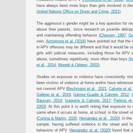
have always been more boys than girls involved in the 
United Nations Office on Drugs and Crime, 2021
).
The aggressor´s gender might be a key question for r
abuse their parents, since research on juvenile delinq
and maintaining offending behavior (
Chesney, 1997
;
Go
vein,
Armstrong et al. (2018)
have pointed out that the l
in APV offenses may be different and that it would be u
girls with judicial measures, including those for APV
abuse, sometimes repetitively, more often than boys (
A
et al., 2014
;
Moretti & Odgers, 2002
).
Studies on exposure to violence have consistently sho
been victims of violence at home and/or have witnessed
not commit APV (
Beckmann et al., 2021
;
Calvete et al.
Gallego et al., 2019
;
Gámez-Guadix & Calvete, 2012
;
Baucom, 2014
;
Izaguirre & Calvete, 2017
;
Perkins et
2003
). At this point it is worth noting that exposure t
same when it occurs at home, at school, in the street or
(
Cortina & Martín, 2020
;
Hernández et al., 2020
). In th
sample, having suffered violence in the street and h
behaviors of APV.
Hernández et al. (2020)
found that s