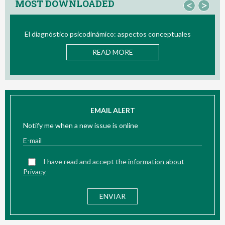
MOST DOWNLOADED
<
>
El diagnóstico psicodinámico: aspectos conceptuales
Bio/ne
READ MORE
EMAIL ALERT
Notify me when a new issue is online
I have read and accept the
information about
Privacy