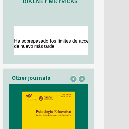
DIALNET MÉTRICAS
Other journals
<
>