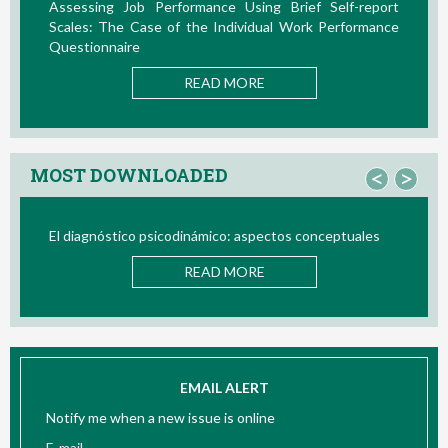
e Using Brief Self-report
La Teoría de las Demandas y 
ndividual Work Performance
Nuevos Desarrollos en la Última D
READ MOR
 MORE
MOST DOWNLOADED
<
>
co: aspectos conceptuales
Bio/neurofeedback
 MORE
READ MOR
EMAIL ALERT
Notify me when a new issue is online