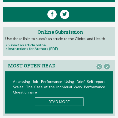
Online Submission
Use these links to submit an article to the Clinical and Health
>Submit an article online
>Instructions for Authors (PDF)
MOST OFTEN READ
<
>
e Using Brief Self-report
La Teoría de las Demandas y 
ndividual Work Performance
Nuevos Desarrollos en la Última D
READ MOR
 MORE