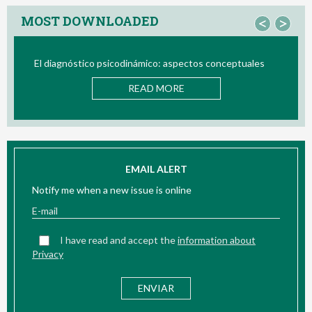
MOST DOWNLOADED
<
>
co: aspectos conceptuales
Bio/neurofeedback
 MORE
READ MOR
EMAIL ALERT
Notify me when a new issue is online
I have read and accept the
information about
Privacy