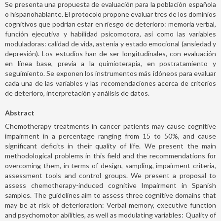
Se presenta una propuesta de evaluación para la población española
o hispanohablante. El protocolo propone evaluar tres de los dominios
cognitivos que podrían estar en riesgo de deterioro: memoria verbal,
función ejecutiva y habilidad psicomotora, así como las variables
moduladoras: calidad de vida, astenia y estado emocional (ansiedad y
depresión). Los estudios han de ser longitudinales, con evaluación
en línea base, previa a la quimioterapia, en postratamiento y
seguimiento. Se exponen los instrumentos más idóneos para evaluar
cada una de las variables y las recomendaciones acerca de criterios
de deterioro, interpretación y análisis de datos.
Abstract
Chemotherapy treatments in cancer patients may cause cognitive
impairment in a percentage ranging from 15 to 50%, and cause
significant deficits in their quality of life. We present the main
methodological problems in this field and the recommendations for
overcoming them, in terms of design, sampling, impairment criteria,
assessment tools and control groups. We present a proposal to
assess chemotherapy-induced cognitive Impairment in Spanish
samples. The guidelines aim to assess three cognitive domains that
may be at risk of deterioration: Verbal memory, executive function
and psychomotor abilities, as well as modulating variables: Quality of