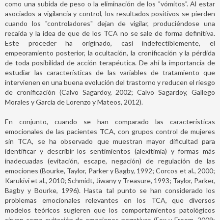
como una subida de peso o la eliminación de los "vómitos". Al estar
asociados a vigilancia y control, los resultados positivos se pierden
cuando los "controladores" dejan de vigilar, produciéndose una
recaída y la idea de que de los TCA no se sale de forma definitiva.
Este proceder ha originado, casi indefectiblemente, el
empeoramiento posterior, la ocultación, la cronificación y la pérdida
de toda posibilidad de acción terapéutica. De ahí la importancia de
estudiar las características de las variables de tratamiento que
intervienen en una buena evolución del trastorno y reducen el riesgo
de cronificación (Calvo Sagardoy, 2002; Calvo Sagardoy, Gallego
Morales y García de Lorenzo y Mateos, 2012).
En conjunto, cuando se han comparado las características
emocionales de las pacientes TCA, con grupos control de mujeres
sin TCA, se ha observado que muestran mayor dificultad para
identificar y describir los sentimientos (alexitimia) y formas más
inadecuadas (evitación, escape, negación) de regulación de las
emociones (Bourke, Taylor, Parker y Bagby, 1992; Corcos et al., 2000;
Karukivi et al., 2010; Schmidt, Jiwany y Treasure, 1993; Taylor, Parker,
Bagby y Bourke, 1996). Hasta tal punto se han considerado los
problemas emocionales relevantes en los TCA, que diversos
modelos teóricos sugieren que los comportamientos patológicos
sirven como evitación de emociones negativas (Fox y Froom, 2009;