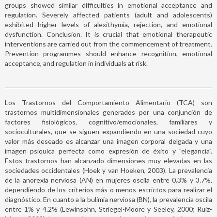
groups showed similar difficulties in emotional acceptance and
regulation. Severely affected patients (adult and adolescents)
exhibited higher levels of alexithymia, rejection, and emotional
dysfunction. Conclusion. It is crucial that emotional therapeutic
interventions are carried out from the commencement of treatment.
Prevention programmes should enhance recognition, emotional
acceptance, and regulation in individuals at risk.
Los Trastornos del Comportamiento Alimentario (TCA) son
trastornos multidimensionales generados por una conjunción de
factores fisiológicos, cognitivo/emocionales, familiares y
socioculturales, que se siguen expandiendo en una sociedad cuyo
valor más deseado es alcanzar una imagen corporal delgada y una
imagen psíquica perfecta como expresión de éxito y "elegancia".
Estos trastornos han alcanzado dimensiones muy elevadas en las
sociedades occidentales (Hoek y van Hoeken, 2003). La prevalencia
de la anorexia nerviosa (AN) en mujeres oscila entre 0.3% y 3.7%,
dependiendo de los criterios más o menos estrictos para realizar el
diagnóstico. En cuanto a la bulimia nerviosa (BN), la prevalencia oscila
entre 1% y 4.2% (Lewinsohn, Striegel-Moore y Seeley, 2000; Ruiz-