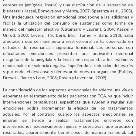
cerebrales (amígdala, Ínsula) y una disminución de la sensación de
bienestar (Kassel, Bornovalova y Mehta, 2007; Speranza et al., 2005).
Una inadecuada regulación emocional predispone a las adiciones y
facilita la utilización del consumo de sustancias como forma de
manejo del malestar afectivo (Catanzaro y Laurent, 2004; Kassel y
Unrod, 2000; Lyvers, Thorberg, Ellul, Turner y Bahr, 2010). Esta
afectación que se manifiesta a nivel cerebral se ha observado en
estudios de resonancia magnética funcional. Las personas con
dificultades emocionales presentan una activación neuronal
exagerada de la amígdala y la ínsula en respuesta a los estímulos
emocionales de valencia negativa impidiendo la reducción del estrés
y, por ende, el descanso y bienestar de nuestro organismo (Phillips,
Drevets, Rauch y Lane, 2003; Rosen y Levenson, 2009).
La consideración de los aspectos emocionales ha abierto una vía de
esperanza en el tratamiento de los pacientes con TCA, ya que incluir
intervenciones terapéuticas específicas que ayuden a regular sus
emociones podría incrementar la eficacia de los tratamientos
actuales. Por el contrario, cuando los aspectos emocionales se
ignoran se tiende a realizar tratamientos erróneos con
intervenciones excesivamente rígidas y coercitivas que producen
resultados, aparentemente beneficiosos de manera temporal, tal