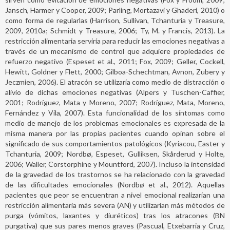
Jansch, Harmer y Cooper, 2009; Parling, Mortazavi y Ghaderi, 2010) o
como forma de regularlas (Harrison, Sullivan, Tchanturia y Treasure,
2009, 2010a; Schmidt y Treasure, 2006; Ty, M. y Francis, 2013). La
restricción alimentaria serviría para reducir las emociones negativas a
través de un mecanismo de control que adquiere propiedades de
refuerzo negativo (Espeset et al., 2011; Fox, 2009; Geller, Cockell,
Hewitt, Goldner y Flett, 2000; Gilboa-Schechtman, Avnon, Zubery y
Jeczmien, 2006). El atracón se utilizaría como medio de distracción o
alivio de dichas emociones negativas (Alpers y Tuschen-Caffier,
2001; Rodríguez, Mata y Moreno, 2007; Rodríguez, Mata, Moreno,
Fernández y Vila, 2007). Esta funcionalidad de los síntomas como
medio de manejo de los problemas emocionales es expresada de la
misma manera por las propias pacientes cuando opinan sobre el
significado de sus comportamientos patológicos (Kyriacou, Easter y
Tchanturia, 2009; Nordbø, Espeset, Gulliksen, Skårderud y Holte,
2006; Waller, Corstorphine y Mountford, 2007). Incluso la intensidad
de la gravedad de los trastornos se ha relacionado con la gravedad
de las dificultades emocionales (Nordbø et al., 2012). Aquellas
pacientes que peor se encuentran a nivel emocional realizarían una
restricción alimentaria más severa (AN) y utilizarían más métodos de
purga (vómitos, laxantes y diuréticos) tras los atracones (BN
purgativa) que sus pares menos graves (Pascual, Etxebarria y Cruz,