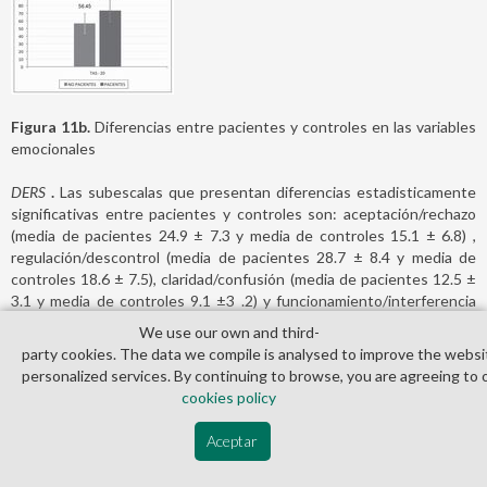
Figura 11b.
Diferencias entre pacientes y controles en las variables
emocionales
DERS
.
Las subescalas que presentan diferencias estadisticamente
significativas entre pacientes y controles son: aceptación/rechazo
(media de pacientes 24.9 ± 7.3 y media de controles 15.1 ± 6.8) ,
regulación/descontrol (media de pacientes 28.7 ± 8.4 y media de
controles 18.6 ± 7.5), claridad/confusión (media de pacientes 12.5 ±
3.1 y media de controles 9.1 ±3 .2) y funcionamiento/interferencia
(media de pacientes 14.98 ± 4.1 y media de controles (12 ± 4.3) y
We use our own and third­
atención/ desatención 11.5 ± 3.5 y 10.2 ±3.2, que no presenta
party cookies. The data we compile is analysed to improve the websi
diferencias significativas entre pacientes y controles (ver tabla 10 y
personalized services. By continuing to browse, you are agreeing to 
figuras 12a y 12b).
cookies policy
Aceptar