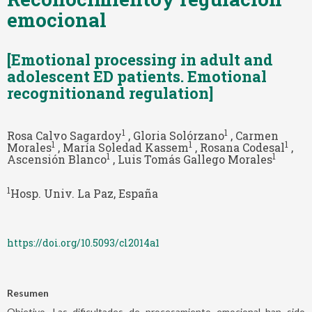
emocional
[Emotional processing in adult and
adolescent ED patients. Emotional
recognitionand regulation]
1
1
Rosa Calvo Sagardoy
, Gloria Solórzano
, Carmen
1
1
1
Morales
, María Soledad Kassem
, Rosana Codesal
,
1
1
Ascensión Blanco
, Luis Tomás Gallego Morales
1
Hosp. Univ. La Paz, España
https://doi.org/10.5093/cl2014a1
Resumen
Objetivo. Las dificultades de procesamiento emocional han sido