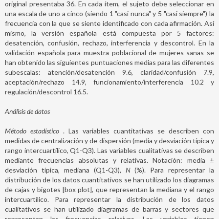
original presentaba 36. En cada ítem, el sujeto debe seleccionar en
una escala de uno a cinco (siendo 1 "casi nunca" y 5 "casi siempre") la
frecuencia con la que se siente identificado con cada afirmación. Así
mismo, la versión española está compuesta por 5 factores:
desatención, confusión, rechazo, interferencia y descontrol. En la
validación española para muestra poblacional de mujeres sanas se
han obtenido las siguientes puntuaciones medias para las diferentes
subescalas: atención/desatención 9.6, claridad/confusión 7.9,
aceptación/rechazo 14.9, funcionamiento/interferencia 10.2 y
regulación/descontrol 16.5.
Análisis de datos
Método estadístico
. Las variables cuantitativas se describen con
medidas de centralización y de dispersión (media y desviación típica y
rango intercuartílico, Q1-Q3). Las variables cualitativas se describen
mediante frecuencias absolutas y relativas. Notación: media ±
desviación típica, mediana (Q1-Q3),
N
(%). Para representar la
distribución de los datos cuantitativos se han utilizado los diagramas
de cajas y bigotes [box plot], que representan la mediana y el rango
intercuartílico. Para representar la distribución de los datos
cualitativos se han utilizado diagramas de barras y sectores que
representan las frecuencias relativas. Las variables tienen