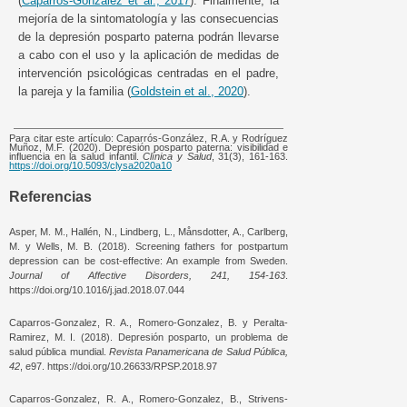
(
Caparros-Gonzalez et al., 2017
). Finalmente, la
mejoría de la sintomatología y las consecuencias
de la depresión posparto paterna podrán llevarse
a cabo con el uso y la aplicación de medidas de
intervención psicológicas centradas en el padre,
la pareja y la familia (
Goldstein et al., 2020
).
Para citar este artículo: Caparrós-González, R.A. y Rodríguez
Muñoz, M.F. (2020). Depresión posparto paterna: visibilidad e
influencia en la salud infantil.
Clínica y Salud
, 31(3), 161-163.
https://doi.org/10.5093/clysa2020a10
Referencias
Asper, M. M., Hallén, N., Lindberg, L., Månsdotter, A., Carlberg,
M. y Wells, M. B. (2018). Screening fathers for postpartum
depression can be cost-effective: An example from Sweden.
Journal of Affective Disorders, 241, 154-163
.
https://doi.org/10.1016/j.jad.2018.07.044
Caparros-Gonzalez, R. A., Romero-Gonzalez, B. y Peralta-
Ramirez, M. I. (2018). Depresión posparto, un problema de
salud pública mundial.
Revista Panamericana de Salud Pública,
42
, e97. https://doi.org/10.26633/RPSP.2018.97
Caparros-Gonzalez, R. A., Romero-Gonzalez, B., Strivens-