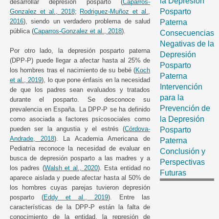
la Depresión
desarrollar depresión posparto (
Caparros-
Posparto
Gonzalez et al., 2018
;
Rodriguez-Muñoz et al.,
2016
), siendo un verdadero problema de salud
Paterna
pública (
Caparros-Gonzalez et al., 2018
).
Consecuencias
Negativas de la
Por otro lado, la depresión posparto paterna
Depresión
(DPP-P) puede llegar a afectar hasta al 25% de
Posparto
los hombres tras el nacimiento de su bebé (
Koch
Paterna
et al., 2019
), lo que pone énfasis en la necesidad
Intervención
de que los padres sean evaluados y tratados
para la
durante el posparto. Se desconoce su
Prevención de
prevalencia en España. La DPP-P se ha definido
la Depresión
como asociada a factores psicosociales como
pueden ser la angustia y el estrés (
Córdova-
Posparto
Andrade, 2018
). La Academia Americana de
Paterna
Pediatría reconoce la necesidad de evaluar en
Conclusión y
busca de depresión posparto a las madres y a
Perspectivas
los padres (
Walsh et al., 2020
). Esta entidad no
Futuras
aparece aislada y puede afectar hasta al 50% de
los hombres cuyas parejas tuvieron depresión
posparto (
Eddy et al., 2019
). Entre las
características de la DPP-P están la falta de
conocimiento de la entidad, la represión de