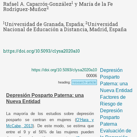
1
Rafael A. Caparrós-González
y María de la Fe
2
Rodríguez-Muñoz
1
2
Universidad de Granada, España;
Universidad
Nacional de Educación a Distancia, Madrid, España
https://doi.org/10.5093/clysa2020a10
https://doi.org/10.5093/clysa2020a10
Depresión
00006
Posparto
heading:
research-article
Paterna: una
Nueva Entidad
Depresión Posparto Paterna: una
Factores de
Nueva Entidad
Riesgo de
Depresión
La mayoría de los estudios sobre depresión
Posparto
posparto se centran en mujeres (
O’Hara y
Paterna
McCabe, 2013
). De este modo, se estima que
Evaluación de
entre el 9 y el 56% de las mujeres pueden