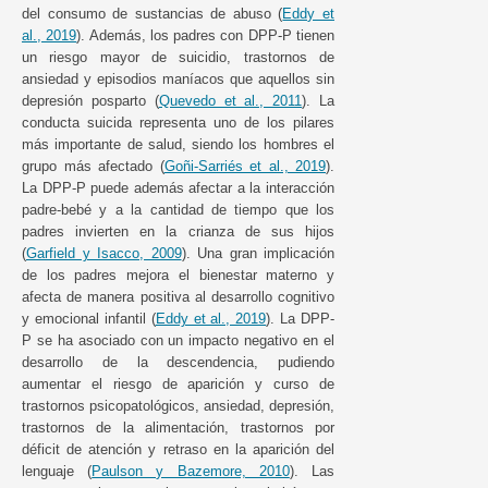
del consumo de sustancias de abuso (
Eddy et
al., 2019
). Además, los padres con DPP-P tienen
un riesgo mayor de suicidio, trastornos de
ansiedad y episodios maníacos que aquellos sin
depresión posparto (
Quevedo et al., 2011
). La
conducta suicida representa uno de los pilares
más importante de salud, siendo los hombres el
grupo más afectado (
Goñi-Sarriés et al., 2019
).
La DPP-P puede además afectar a la interacción
padre-bebé y a la cantidad de tiempo que los
padres invierten en la crianza de sus hijos
(
Garfield y Isacco, 2009
). Una gran implicación
de los padres mejora el bienestar materno y
afecta de manera positiva al desarrollo cognitivo
y emocional infantil (
Eddy et al., 2019
). La DPP-
P se ha asociado con un impacto negativo en el
desarrollo de la descendencia, pudiendo
aumentar el riesgo de aparición y curso de
trastornos psicopatológicos, ansiedad, depresión,
trastornos de la alimentación, trastornos por
déficit de atención y retraso en la aparición del
lenguaje (
Paulson y Bazemore, 2010
). Las