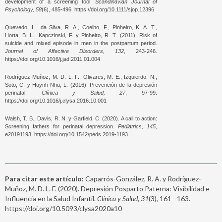
development of a screening tool.
Scandinavian Journal of
Psychology, 58
(6), 485-496. https://doi.org/10.1111/sjop.12396
Quevedo, L., da Silva, R. A., Coelho, F., Pinheiro, K. A. T.,
Horta, B. L., Kapczinski, F. y Pinheiro, R. T. (2011). Risk of
suicide and mixed episode in men in the postpartum period.
Journal of Affective Disorders, 132
, 243-246.
https://doi.org/10.1016/j.jad.2011.01.004
Rodríguez-Muñoz, M. D. L. F., Olivares, M. E., Izquierdo, N.,
Soto, C. y Huynh-Nhu, L. (2016). Prevención de la depresión
perinatal.
Clínica y Salud, 27
, 97-99.
https://doi.org/10.1016/j.clysa.2016.10.001
Walsh, T. B., Davis, R. N. y Garfield, C. (2020). A call to action:
Screening fathers for perinatal depression.
Pediatrics, 145
,
e20191193. https://doi.org/10.1542/peds.2019-1193
Para citar este artículo:
Caparrós-González, R. A. y Rodríguez-
Muñoz, M. D. L. F. (2020). Depresión Posparto Paterna: Visibilidad e
Influencia en la Salud Infantil.
Clínica y Salud, 31
(3), 161 - 163.
https://doi.org/10.5093/clysa2020a10