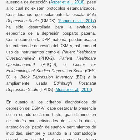
ausencia de detección (
Asper et al., 2018
), pese
a lo cual no existen protocolos estandarizados.
Consideramos que solamente la escala
Male
Depression Scale
(GMDS) (
Psouni et al., 2017
)
ha sido desarrollada para la evaluación
específica de la depresión posparto paterna.
Como ocurre en la DPP materna, pueden usarse
los criterios de depresión del DSM-V, así como el
uso de instrumentos como el
Patient Healthcare
Questionnaire-2
(PHQ-2),
Patient Healthcare
Questionnaire-9
(PHQ-9), el
Center for
Epidemiological Studies Depression Scale
(CES-
D), el
Beck Depression Inventory
(BDI) y la
ampliamente usada
Edinburgh Postnatal
Depression Scale
(EPDS) (
Musser et al., 2013
).
En cuanto a los criterios diagnósticos de
depresión del DSM-V, cabe destacar la presencia
de un estado de ánimo triste, gran disminución
de interés por actividades de la vida diaria,
alteración del patrón de sueño y sentimientos de
inutilidad, siempre y cuando la sintomatología
descrita no se deba al consumo de alguna