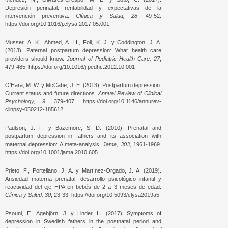
Depresión perinatal: rentabilidad y expectativas de la
intervención preventiva.
Clínica y Salud, 28
, 49-52.
https://doi.org/10.1016/j.clysa.2017.05.001
Musser, A. K., Ahmed, A. H., Foli, K. J. y Coddington, J. A.
(2013). Paternal postpartum depression: What health care
providers should know.
Journal of Pediatric Health Care, 27
,
479-485. https://doi.org/10.1016/j.pedhc.2012.10.001
O’Hara, M. W. y McCabe, J. E. (2013). Postpartum depression:
Current status and future directions.
Annual Review of Clinical
Psychology, 9
, 379-407. https://doi.org/10.1146/annurev-
clinpsy-050212-185612
Paulson, J. F. y Bazemore, S. D. (2010). Prenatal and
postpartum depression in fathers and its association with
maternal depression: A meta-analysis.
Jama, 303
, 1961-1969.
https://doi.org/10.1001/jama.2010.605
Prieto, F., Portellano, J. A. y Martínez-Orgado, J. A. (2019).
Ansiedad materna prenatal, desarrollo psicológico infantil y
reactividad del eje HPA en bebés de 2 a 3 meses de edad.
Clínica y Salud, 30
, 23-33. https://doi.org/10.5093/clysa2019a5
Psouni, E., Agebjörn, J. y Linder, H. (2017). Symptoms of
depression in Swedish fathers in the postnatal period and