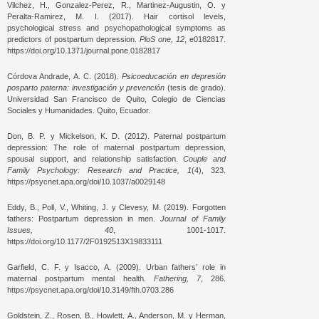
Vilchez, H., Gonzalez-Perez, R., Martinez-Augustin, O. y
Peralta-Ramirez, M. I. (2017). Hair cortisol levels,
psychological stress and psychopathological symptoms as
predictors of postpartum depression.
PloS one, 12
, e0182817.
https://doi.org/10.1371/journal.pone.0182817
Córdova Andrade, A. C. (2018).
Psicoeducación en depresión
posparto paterna: investigación y prevención
(tesis de grado).
Universidad San Francisco de Quito, Colegio de Ciencias
Sociales y Humanidades. Quito, Ecuador.
Don, B. P. y Mickelson, K. D. (2012). Paternal postpartum
depression: The role of maternal postpartum depression,
spousal support, and relationship satisfaction.
Couple and
Family Psychology: Research and Practice, 1
(4), 323.
https://psycnet.apa.org/doi/10.1037/a0029148
Eddy, B., Poll, V., Whiting, J. y Clevesy, M. (2019). Forgotten
fathers: Postpartum depression in men.
Journal of Family
Issues, 40
, 1001-1017.
https://doi.org/10.1177/2F0192513X19833111
Garfield, C. F. y Isacco, A. (2009). Urban fathers’ role in
maternal postpartum mental health.
Fathering, 7
, 286.
https://psycnet.apa.org/doi/10.3149/fth.0703.286
Goldstein, Z., Rosen, B., Howlett, A., Anderson, M. y Herman,