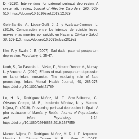
D. (2020). Interventions for paternal perinatal depression: A
systematic review. J
ournal of Affective Disorders, 265
, 505-
510. https://doi.org/10.1016/j.jad.2019.12.029
Goñi-Sarriés, A., López-Goñi, J. J. y Azcárate-Jiménez, L.
(2019). Comparación entre los intentos de suicidio leves,
graves y las muertes por suicidio en Navarra.
Clínica y Salud,
30
, 109-113. https://doi.org/10.5093/clysa2019a9
Kim, P. y Swain, J. E. (2007). Sad dads: paternal postpartum
depression.
Psychiatry, 4
, 35-47.
Koch, S., De Pascalis, L., Vivian, F., Meurer Renner, A., Murray,
L. y Arteche, A. (2019). Effects of male postpartum depression
on father–infant interaction: The mediating role of face
processing. Infant Mental Health Journal, 40, 263-276.
https://doi.org/10.1002/imhj.21769
Le, H. N., Rodríguez-Muñoz, M. F., Soto-Balbuena, C.,
Olivares Crespo, M. E., Izquierdo Méndez, N. y Marcos-
Nájera, R. (2019). Preventing perinatal depression in Spain: A
pilot evaluation of Mamás y Bebés.
Journal of Reproductive
and Infant Psychology
, 1-14.
https://doi.org/10.1080/02646838.2019.1687859
Marcos-Nájera, R., Rodríguez-Muñoz, M. D. L. F., Izquierdo-
Mendez, N., Olivares-Crespo, M. E. y Soto, C. (2017).