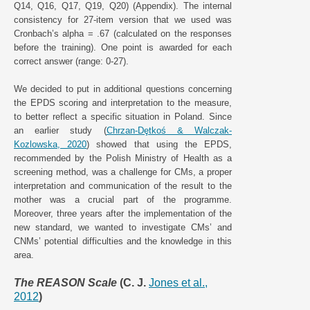
Q14, Q16, Q17, Q19, Q20) (Appendix). The internal
consistency for 27-item version that we used was
Cronbach’s alpha = .67 (calculated on the responses
before the training). One point is awarded for each
correct answer (range: 0-27).
We decided to put in additional questions concerning
the EPDS scoring and interpretation to the measure,
to better reflect a specific situation in Poland. Since
an earlier study (
Chrzan-Dȩtkoś & Walczak-
Kozlowska, 2020
) showed that using the EPDS,
recommended by the Polish Ministry of Health as a
screening method, was a challenge for CMs, a proper
interpretation and communication of the result to the
mother was a crucial part of the programme.
Moreover, three years after the implementation of the
new standard, we wanted to investigate CMs’ and
CNMs’ potential difficulties and the knowledge in this
area.
The REASON Scale
(C. J.
Jones et al.,
2012
)