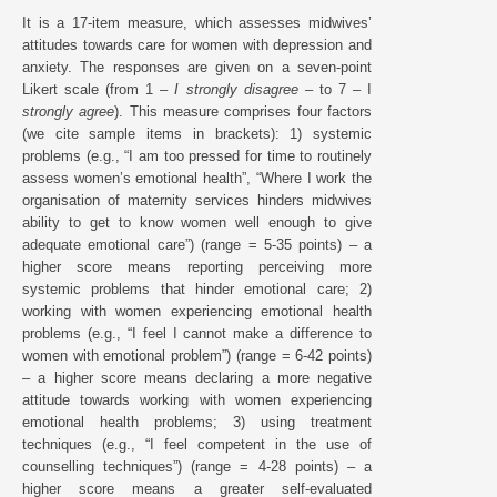
It is a 17-item measure, which assesses midwives’
attitudes towards care for women with depression and
anxiety. The responses are given on a seven-point
Likert scale (from 1 –
I strongly disagree
– to 7 – I
strongly agree
). This measure comprises four factors
(we cite sample items in brackets): 1) systemic
problems (e.g., “I am too pressed for time to routinely
assess women’s emotional health”, “Where I work the
organisation of maternity services hinders midwives
ability to get to know women well enough to give
adequate emotional care”) (range = 5-35 points) – a
higher score means reporting perceiving more
systemic problems that hinder emotional care; 2)
working with women experiencing emotional health
problems (e.g., “I feel I cannot make a difference to
women with emotional problem”) (range = 6-42 points)
– a higher score means declaring a more negative
attitude towards working with women experiencing
emotional health problems; 3) using treatment
techniques (e.g., “I feel competent in the use of
counselling techniques”) (range = 4-28 points) – a
higher score means a greater self-evaluated