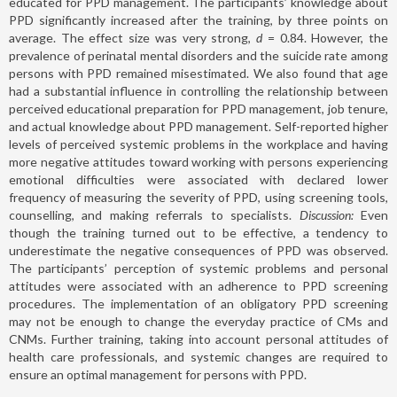
educated for PPD management. The participants’ knowledge about
PPD significantly increased after the training, by three points on
average. The effect size was very strong,
d
= 0.84. However, the
prevalence of perinatal mental disorders and the suicide rate among
persons with PPD remained misestimated. We also found that age
had a substantial influence in controlling the relationship between
perceived educational preparation for PPD management, job tenure,
and actual knowledge about PPD management. Self-reported higher
levels of perceived systemic problems in the workplace and having
more negative attitudes toward working with persons experiencing
emotional difficulties were associated with declared lower
frequency of measuring the severity of PPD, using screening tools,
counselling, and making referrals to specialists.
Discussion:
Even
though the training turned out to be effective, a tendency to
underestimate the negative consequences of PPD was observed.
The participants’ perception of systemic problems and personal
attitudes were associated with an adherence to PPD screening
procedures. The implementation of an obligatory PPD screening
may not be enough to change the everyday practice of CMs and
CNMs. Further training, taking into account personal attitudes of
health care professionals, and systemic changes are required to
ensure an optimal management for persons with PPD.