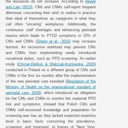
the resources do not increase. According to
Reiger
and Lain (2013)
, CMs and CNMs self-report frequent
dilemmas concerning their wish to realise in practice
their ideal of themselves as caregivers in what they
call often “uncaring” workplaces. Additionally, the
continuous staff shortages and witnessing perinatal
trauma which leads to PTSD symptoms in 33% of
CMs and CNMs (
Sheen et al., 2015
) may increase
burnout. An excessive workload may prevent CMs
and CNMs from implementing newly introduced
vocational duties, such as PPD screening. An earlier
study (
Chrzan-Dȩtkoś & Walczak-Kozlowska, 2020
)
conducted in Poland on a different group of CMs and
CNMs in the first six months after the implementation
of the new perinatal care standard (
Regulation of the
Ministry of Health on the organisational standard of
perinatal care, 2018
), which introduced an obligation
for the CMs and CNMs to monitor the maternal PPD
risk and symptoms, showed that Polish CMs and
CNMs self-assessed knowledge and preparation for
screening was low, as they lacked expected expertise
level in basic facts concerning the prevalence,
screening, and treatment. In frames of “Next Stop: