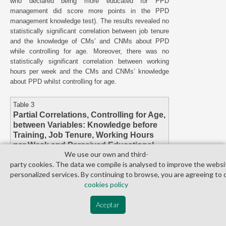
who declared being more educated for PPD
management did score more points in the PPD
management knowledge test). The results revealed no
statistically significant correlation between job tenure
and the knowledge of CMs’ and CNMs about PPD
while controlling for age. Moreover, there was no
statistically significant correlation between working
hours per week and the CMs and CNMs’ knowledge
about PPD whilst controlling for age.
Table 3
Partial Correlations, Controlling for Age,
between Variables: Knowledge before
Training, Job Tenure, Working Hours
per Week and Perceived Educational
We use our own and third­
Preparation for Peripartum Depression
party cookies. The data we compile is analysed to improve the websi
Management
personalized services. By continuing to browse, you are agreeing to 
cookies policy
Aceptar
Note
.