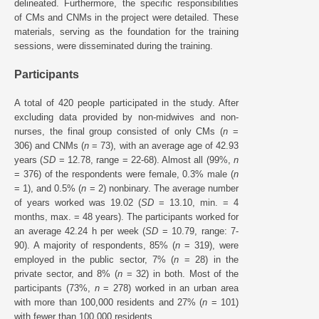
delineated. Furthermore, the specific responsibilities
of CMs and CNMs in the project were detailed. These
materials, serving as the foundation for the training
sessions, were disseminated during the training.
Participants
A total of 420 people participated in the study. After
excluding data provided by non-midwives and non-
nurses, the final group consisted of only CMs (
n
=
306) and CNMs (
n
= 73), with an average age of 42.93
years (
SD
= 12.78, range = 22-68). Almost all (99%,
n
= 376) of the respondents were female, 0.3% male (
n
= 1), and 0.5% (
n
= 2) nonbinary. The average number
of years worked was 19.02 (
SD
= 13.10, min. = 4
months, max. = 48 years). The participants worked for
an average 42.24 h per week (
SD
= 10.79, range: 7-
90). A majority of respondents, 85% (
n
= 319), were
employed in the public sector, 7% (
n
= 28) in the
private sector, and 8% (
n
= 32) in both. Most of the
participants (73%,
n
= 278) worked in an urban area
with more than 100,000 residents and 27% (
n
= 101)
with fewer than 100,000 residents.