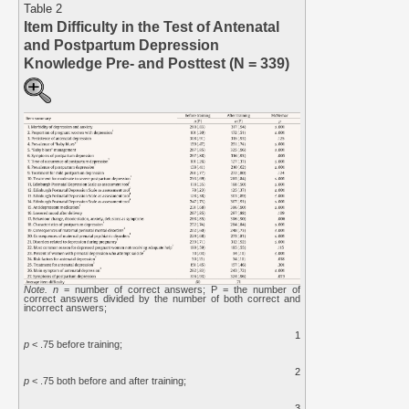
Table 2
Item Difficulty in the Test of Antenatal
and Postpartum Depression
Knowledge Pre- and Posttest (N = 339)
Note. n
= number of correct answers; P = the number of
correct answers divided by the number of both correct and
incorrect answers;
1
p
< .75 before training;
2
p
< .75 both before and after training;
3