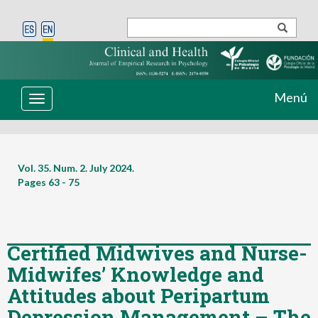
Menú
Toggle
navigation
Vol. 35. Num. 2. July 2024.
Pages
63 - 75
Certified Midwives and Nurse-
Midwifes’ Knowledge and
Attitudes about Peripartum
Depression Management – The