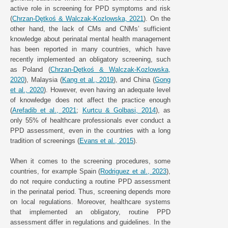
active role in screening for PPD symptoms and risk
(
Chrzan-Dȩtkoś & Walczak-Kozlowska, 2021
). On the
other hand, the lack of CMs and CNMs’ sufficient
knowledge about perinatal mental health management
has been reported in many countries, which have
recently implemented an obligatory screening, such
as Poland (
Chrzan-Dȩtkoś & Walczak-Kozlowska,
2020
), Malaysia (
Kang et al., 2019
), and China (
Gong
et al., 2020
). However, even having an adequate level
of knowledge does not affect the practice enough
(
Arefadib et al., 2021
;
Kurtcu & Golbasi, 2014
), as
only 55% of healthcare professionals ever conduct a
PPD assessment, even in the countries with a long
tradition of screenings (
Evans et al., 2015
).
When it comes to the screening procedures, some
countries, for example Spain (
Rodriguez et al., 2023
),
do not require conducting a routine PPD assessment
in the perinatal period. Thus, screening depends more
on local regulations. Moreover, healthcare systems
that implemented an obligatory, routine PPD
assessment differ in regulations and guidelines. In the