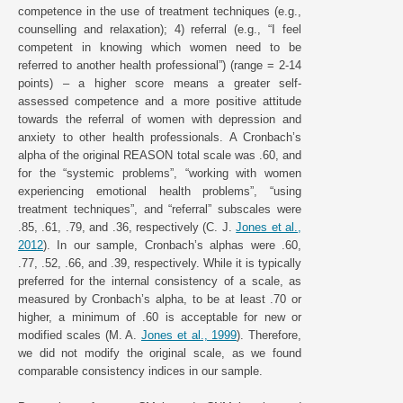
competence in the use of treatment techniques (e.g.,
counselling and relaxation); 4) referral (e.g., “I feel
competent in knowing which women need to be
referred to another health professional”) (range = 2-14
points) – a higher score means a greater self-
assessed competence and a more positive attitude
towards the referral of women with depression and
anxiety to other health professionals. A Cronbach’s
alpha of the original REASON total scale was .60, and
for the “systemic problems”, “working with women
experiencing emotional health problems”, “using
treatment techniques”, and “referral” subscales were
.85, .61, .79, and .36, respectively (C. J.
Jones et al.,
2012
). In our sample, Cronbach’s alphas were .60,
.77, .52, .66, and .39, respectively. While it is typically
preferred for the internal consistency of a scale, as
measured by Cronbach’s alpha, to be at least .70 or
higher, a minimum of .60 is acceptable for new or
modified scales (M. A.
Jones et al., 1999
). Therefore,
we did not modify the original scale, as we found
comparable consistency indices in our sample.