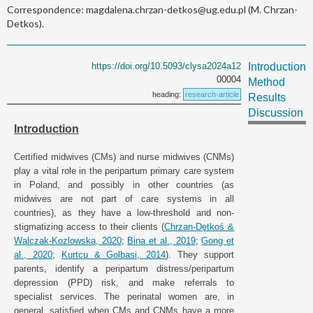
Correspondence: magdalena.chrzan-detkos@ug.edu.pl (M. Chrzan-
Detkos).
https://doi.org/10.5093/clysa2024a12
Introduction
00004
Method
heading:
research-article
Results
Discussion
Introduction
Certified midwives (CMs) and nurse midwives (CNMs)
play a vital role in the peripartum primary care system
in Poland, and possibly in other countries (as
midwives are not part of care systems in all
countries), as they have a low-threshold and non-
stigmatizing access to their clients (
Chrzan-Dȩtkoś &
Walczak-Kozlowska, 2020
;
Bina et al., 2019
;
Gong et
al., 2020
;
Kurtcu & Golbasi, 2014
). They support
parents, identify a peripartum distress/peripartum
depression (PPD) risk, and make referrals to
specialist services. The perinatal women are, in
general, satisfied when CMs and CNMs have a more