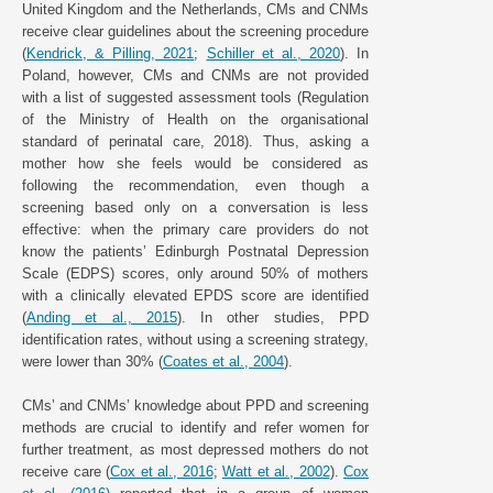
United Kingdom and the Netherlands, CMs and CNMs
receive clear guidelines about the screening procedure
(
Kendrick, & Pilling, 2021
;
Schiller et al., 2020
). In
Poland, however, CMs and CNMs are not provided
with a list of suggested assessment tools (Regulation
of the Ministry of Health on the organisational
standard of perinatal care, 2018). Thus, asking a
mother how she feels would be considered as
following the recommendation, even though a
screening based only on a conversation is less
effective: when the primary care providers do not
know the patients’ Edinburgh Postnatal Depression
Scale (EDPS) scores, only around 50% of mothers
with a clinically elevated EPDS score are identified
(
Anding et al., 2015
). In other studies, PPD
identification rates, without using a screening strategy,
were lower than 30% (
Coates et al., 2004
).
CMs’ and CNMs’ knowledge about PPD and screening
methods are crucial to identify and refer women for
further treatment, as most depressed mothers do not
receive care (
Cox et al., 2016
;
Watt et al., 2002
).
Cox