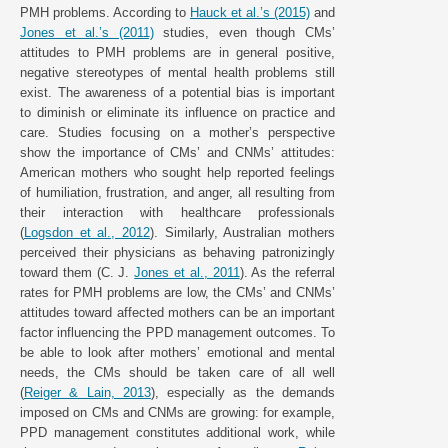
PMH problems. According to
Hauck et al.’s (2015)
and
Jones et al.’s (2011)
studies, even though CMs’
attitudes to PMH problems are in general positive,
negative stereotypes of mental health problems still
exist. The awareness of a potential bias is important
to diminish or eliminate its influence on practice and
care. Studies focusing on a mother’s perspective
show the importance of CMs’ and CNMs’ attitudes:
American mothers who sought help reported feelings
of humiliation, frustration, and anger, all resulting from
their interaction with healthcare professionals
(
Logsdon et al., 2012
). Similarly, Australian mothers
perceived their physicians as behaving patronizingly
toward them (C. J.
Jones et al., 2011
). As the referral
rates for PMH problems are low, the CMs’ and CNMs’
attitudes toward affected mothers can be an important
factor influencing the PPD management outcomes. To
be able to look after mothers’ emotional and mental
needs, the CMs should be taken care of all well
(
Reiger & Lain, 2013
), especially as the demands
imposed on CMs and CNMs are growing: for example,
PPD management constitutes additional work, while