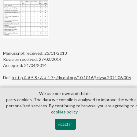
Manuscript received: 25/11/2013
Revision received: 27/02/2014
Accepted: 21/04/2014
Doi:
h t t p & # 5 8 ; & # 4 7 ; /dx.doi.org/10.1016/j.clysa.2014.06.006
*Correspondence concerning this article should be addressed to
We use our own and third­
Rosa García-Sierra. Consorci Sanitari de Terrassa.
party cookies. The data we compile is analysed to improve the websi
Carretera Torrebonica s/n. 08227 Terrassa (Barcelona), Spain.
personalized services. By continuing to browse, you are agreeing to 
E-mail:
rgarcias@cst.cat
cookies policy
Aceptar
References