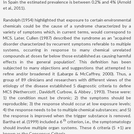
In Spain the estimated prevalence is between 0.2% and 4% (Arnold
et al., 2011).
Randolph (1954) highlighted that exposure to certain environmental
chemicals could be the cause of a syndrome characterized by a
variety of symptoms which, in current terms, would correspond to
MCS. Later, Cullen (1987) described the syndrome as an "acquired
disorder characterized by recurrent symptoms referable to multiple
systems, occurring in response to many chemical unrelated
compounds at doses far below those established as causing harmful
effects in the general population". This definition has been
subjected to many objections and suggestions that attempted to
refine and/or broadened it (Labarge & McCaffrey, 2000). Thus, a
group of 89 clinicians and researchers with different views of the
etiology of the disease established 5 diagnostic criteria to define
MCS (Nethercott , Davidoff, Curbow, & Abbey
,
1993). These were:
1) the condition must be chronic; 2) the symptoms should be
reproducible; 3) the response should occur at low exposure levels;
4) the response needs to be to multiple chemical substances; and 5)
the response is improved when the trigger substance is removed.
th
Bartha et al. (1999) included a 6
criterion, i.e., the symptomatology
should involve multiple organ systems. These 6 criteria (5 +1) are
known as the Consensus Criteria.