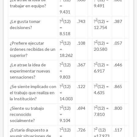
trabajar en equipo?
=
9.491
9.431
2
2
¿Le gusta tomar
?
(12)
.743
?
(12)
=
.387
decisiones?
=
12.754
8.518
2
2
¿Prefiere ejecutar
?
(12)
.108
?
(12)
=
.057
órdenes recibidas de un
=
20.580
superior?
18.262
2
2
¿Le atrae la idea de
?
(12)
.367
?
(12)
=
.646
experimentar nuevas
=
6.917
sensaciones?
9.803
2
2
¿Se siente implicado con
?
(12)
.122
?
(12)
=
.865
el trabajo que realiza en
=
4.635
la Institución?
14.003
2
2
¿Siente su trabajo
?
(12)
.694
?
(12)
=
.800
reconocido
=
7.810
socialmente?
9.104
2
2
¿Estaría dispuesto a
?
(12)
.726
?
(12)
.117
asumir situaciones de
=
=17.973