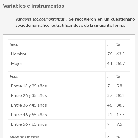
Variables e instrumentos
Variables sociodemográficas
. Se recogieron en un cuestionario
sociodemográfico, estratificándose de la siguiente forma:
Sexo
n
%
Hombre
76
63.3
Mujer
44
36.7
Edad
n
%
Entre 18 y 25 años
7
5.8
Entre 26 y 35 años
37
30.8
Entre 36 y 45 años
46
38.3
Entre 46 y 55 años
21
17.5
Entre 56 y 65 años
9
7.5
Nivel de estudios
n
%