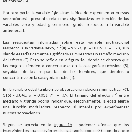
muchísimo (5).
Por otra parte, la variable “¿le atrae la idea de experimentar nuevas
sensaciones?” presenta relaciones significativas en función de las
variables sexo y edad y, en menor grado, respecto a la variable
antigüedad.
Las respuestas informadas sobre esta variable motivacional
2
respecto a la variable sexo, ?
(4)
=
9.953,
p
=
0.019, C
=
.28, aun
siendo estadísticamente significativas muestran un tamaño mediano
del efecto (C). Esto se refleja en la
figura 1a
, donde se observa que
las mujeres tienden a concentrarse en la categoría muchísimo (5),
seguidas de las respuestas de los hombres, que tienden a
concentrarse en la categoría mucho (4).
En la variable edad también se observa una relación significativa,
F
(4,
2
2
115)
=
3.846,
p
=
0.011, ?
=
.09. El tamaño del efecto ?
entre
mediano y grande podría indicar que, efectivamente, la edad ejerce
una función moduladora respecto al interés por experimentar
nuevas sensaciones.
Según se aprecia en la
figura 1b
, podemos afirmar que los
intervinientes que eligieron la categoría poco (3) son los que