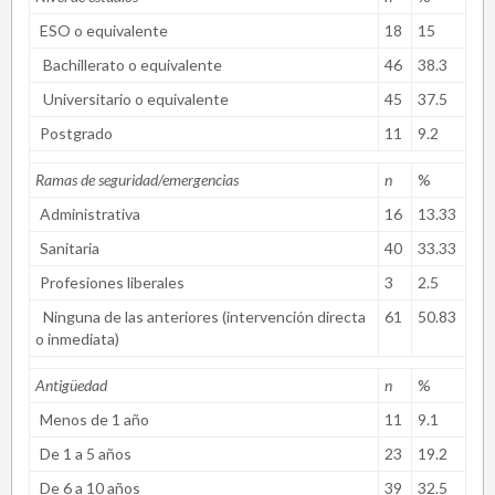
ESO o equivalente
18
15
Bachillerato o equivalente
46
38.3
Universitario o equivalente
45
37.5
Postgrado
11
9.2
Ramas de seguridad/emergencias
n
%
Administrativa
16
13.33
Sanitaria
40
33.33
Profesiones liberales
3
2.5
Ninguna de las anteriores (intervención directa
61
50.83
o inmediata)
Antigüedad
n
%
Menos de 1 año
11
9.1
De 1 a 5 años
23
19.2
De 6 a 10 años
39
32.5