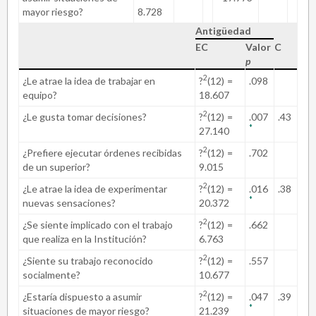
mayor riesgo?
8.728
Antigüedad
EC
Valor
C
p
2
¿Le atrae la idea de trabajar en
?
(12)
=
.098
equipo?
18.607
2
¿Le gusta tomar decisiones?
?
(12)
=
.007
.43
*
27.140
2
¿Prefiere ejecutar órdenes recibidas
?
(12)
=
.702
de un superior?
9.015
2
¿Le atrae la idea de experimentar
?
(12)
=
.016
.38
*
nuevas sensaciones?
20.372
2
¿Se siente implicado con el trabajo
?
(12)
=
.662
que realiza en la Institución?
6.763
2
¿Siente su trabajo reconocido
?
(12)
=
.557
socialmente?
10.677
2
¿Estaría dispuesto a asumir
?
(12)
=
.047
.39
*
situaciones de mayor riesgo?
21.239