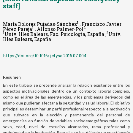
staff]
1
María Dolores Pujadas-Sánchez
, Francisco Javier
1
2
Pérez Pareja
, Alfonso Palmer-Pol
1
2
Univ. Illes Balears, Fac. Psicología, España ,
Univ.
Illes Balears, España
https://doi.org/10.1016/j.clysa.2016.07.004
Resumen
En este trabajo se pretende analizar la relación existente entre los
aspectos motivacionales dentro de un contexto laboral complejo,
como es el área de las emergencias, y los problemas derivados del
mismo que pudieran afectar a la seguridad y salud laboral. El objetivo
principal es determinar un perfil profesional respecto a la motivación
que subyace en la elección y permanencia del personal de
emergencias en función de variables sociodemográficas tales como
sexo, edad, nivel de estudios alcanzados, rama profesional y
antigüedad en la institución. Para ello se ha utilizado un cuestionario