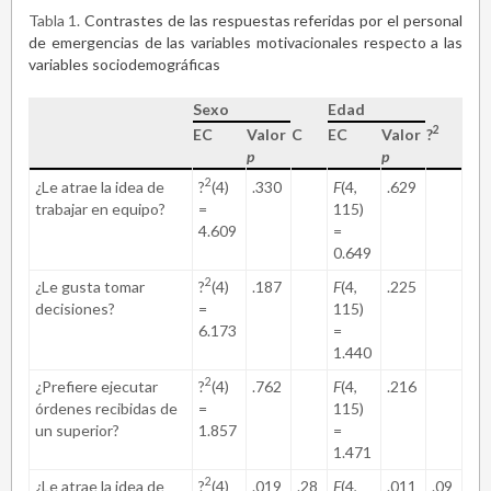
Tabla 1
Contrastes de las respuestas referidas por el personal
de emergencias de las variables motivacionales respecto a las
variables sociodemográficas
Sexo
Edad
2
EC
Valor
C
EC
Valor
?
p
p
2
¿Le atrae la idea de
?
(4)
.330
F
(4,
.629
trabajar en equipo?
=
115)
4.609
=
0.649
2
¿Le gusta tomar
?
(4)
.187
F
(4,
.225
decisiones?
=
115)
6.173
=
1.440
2
¿Prefiere ejecutar
?
(4)
.762
F
(4,
.216
órdenes recibidas de
=
115)
un superior?
1.857
=
1.471
2
¿Le atrae la idea de
?
(4)
.019
.28
F
(4,
.011
.09