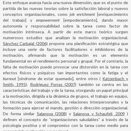
Este enfoque avanza hacia una nueva dimensión, que es el punto de
partida de las nuevas teorías sobre la satisfacción laboral y nuevos
conceptos organizacionales, como
job enrichment
[enriquecimiento
del trabajo] y
empowerment
[empoderamiento], dando mayor
autonomía y responsabilidad sobre la tarea como factor de
motivación intrínseca. A partir de este marco teórico surgen
numerosos estudios que analizan la motivación organizacional.
Sánchez Carbajal (2006)
propone una planificación estratégica que
incluye una serie de factores facilitadores o inhibidores de la
motivación, afirmando que la motivación es un elemento
fundamental en el rendimiento personal y grupal. Por el contrario, la
falta de motivación puede provocar una distorsión en la tarea con
efectos físicos y psíquicos tan importantes como la fatiga y el
burnout
[síndrome de estar quemado], entre otros (
Katzenbach y
Smith, 1995
).
Rodriguez Porras (2007)
también se centra en las
características del trabajo y de la tarea, otorgando un papel principal
a la motivación, dirigida a la dinámica de grupos, el trabajo en equipo,
las técnicas de comunicación, las relaciones interpersonales y la
formación para ejercer el mando, gestión o dirección organizacional.
De forma similar
Salanova (2008)
y
Salanova y Schaufeli, 2009
)
definen el concepto de “organizaciones saludables” a través de la
psicología positiva y el compromiso con la tarea como medio para