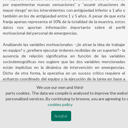
por experimentar nuevas sensaciones” y “asumir situaciones de
mayor riesgo” en los intervinientes con antigüedad inferior a 1 año y
también en los de antigüedad entre 1 y 5 años. A pesar de que esta
franja apenas representa el 30% de la totalidad de la muestra, estos
datos nos aportan información importante sobre el perfil
motivacional del personal de emergencias.
Analizando las variables motivacionales –¿le atrae la idea de trabajar
en equipo? y ¿prefiere ejecutar órdenes recibidas de un superior?– la
ausencia de relación significativa en función de las variables
sociodemográficas nos sugiere que las dos variables mencionadas
están implícitas en la dinámica de intervención en emergencias.
Dicho de otra forma, la operativa en un suceso crítico requiere el
esfuerzo coordinado del equipo y la ejecución de la tarea en base a
una estructura con diferentes niveles de mando y el rol asignado a
We use our own and third­
cada uno de los intervinientes.
party cookies. The data we compile is analysed to improve the websi
personalized services. By continuing to browse, you are agreeing to 
Sin embargo, en el análisis del resto de variables –¿se siente
cookies policy
implicado en el trabajo que realiza en la Institución? y ¿siente que su
trabajo es reconocido socialmente?– la ausencia de relación
Aceptar
significativa en función de las variables sociodemográficas nos
sugiere diferentes planteamientos.