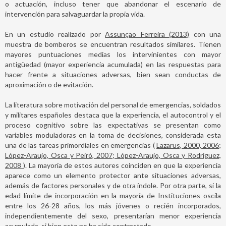
o actuación, incluso tener que abandonar el escenario de
intervención para salvaguardar la propia vida.
En un estudio realizado por
Assunçao Ferreira (2013)
con una
muestra de bomberos se encuentran resultados similares. Tienen
mayores puntuaciones medias los intervinientes con mayor
antigüedad (mayor experiencia acumulada) en las respuestas para
hacer frente a situaciones adversas, bien sean conductas de
aproximación o de evitación.
La literatura sobre motivación del personal de emergencias, soldados
y militares españoles destaca que la experiencia, el autocontrol y el
proceso cognitivo sobre las expectativas se presentan como
variables moduladoras en la toma de decisiones, considerada esta
una de las tareas primordiales en emergencias (
Lazarus, 2000, 2006;
López-Araujo, Osca y Peiró, 2007; López-Araujo, Osca y Rodríguez,
2008
). La mayoría de estos autores coinciden en que la experiencia
aparece como un elemento protector ante situaciones adversas,
además de factores personales y de otra índole. Por otra parte, si la
edad límite de incorporación en la mayoría de Instituciones oscila
entre los 26-28 años, los más jóvenes o recién incorporados,
independientemente del sexo, presentarían menor experiencia
acumulada, si bien esto no ha sido contrastado.