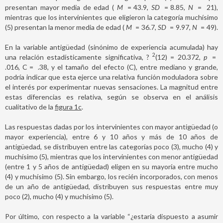
presentan mayor media de edad (
M
=
43.9,
SD
=
8.85,
N
=
21),
mientras que los intervinientes que eligieron la categoría muchísimo
(5) presentan la menor media de edad (
M
=
36.7,
SD
=
9.97,
N
=
49).
En la variable antigüedad (sinónimo de experiencia acumulada) hay
2
una relación estadísticamente significativa, ?
(12) = 20.372,
p
=
.016, C
=
.38, y el tamaño del efecto (C), entre mediano y grande,
podría indicar que esta ejerce una relativa función moduladora sobre
el interés por experimentar nuevas sensaciones. La magnitud entre
estas diferencias es relativa, según se observa en el análisis
cualitativo de la
figura 1c
.
Las respuestas dadas por los intervinientes con mayor antigüedad (o
mayor experiencia), entre 6 y 10 años y más de 10 años de
antigüedad, se distribuyen entre las categorías poco (3), mucho (4) y
muchísimo (5), mientras que los intervinientes con menor antigüedad
(entre 1 y 5 años de antigüedad) eligen en su mayoría entre mucho
(4) y muchísimo (5). Sin embargo, los recién incorporados, con menos
de un año de antigüedad, distribuyen sus respuestas entre muy
poco (2), mucho (4) y muchísimo (5).
Por último, con respecto a la variable “¿estaría dispuesto a asumir