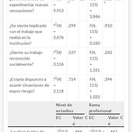
*
*
experimentar nuevas
=
115)
sensaciones?
9.953
=
3.846
2
¿Se siente implicado
?
(4)
.299
F
(4,
.910
con el trabajo que
=
115)
realiza en la
3.676
=
Institución?
0.180
2
¿Siente su trabajo
?
(4)
.537
F
(4,
.263
reconocido
=
115)
socialmente?
3.126
=
1.331
2
¿Estaría dispuesto a
?
(4)
.714
F
(4,
.394
asumir situaciones de
=
115)
mayor riesgo?
2.118
=
1.033
Nivel de
Rama
estudios
profesional
EC
Valor
C
EC
Valor
C
p
p
2
2
¿Le atrae la idea de
?
(12)
.666
?
(12)
=
.661