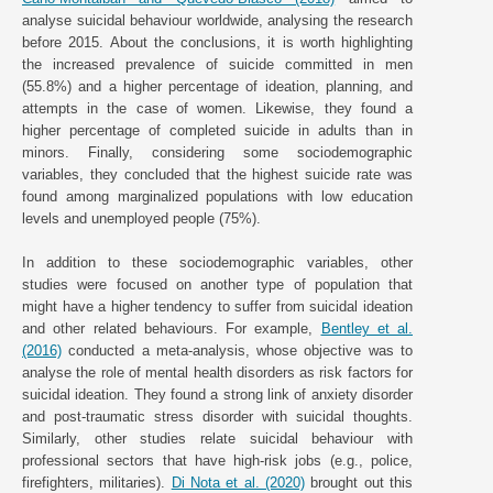
analyse suicidal behaviour worldwide, analysing the research
before 2015. About the conclusions, it is worth highlighting
the increased prevalence of suicide committed in men
(55.8%) and a higher percentage of ideation, planning, and
attempts in the case of women. Likewise, they found a
higher percentage of completed suicide in adults than in
minors. Finally, considering some sociodemographic
variables, they concluded that the highest suicide rate was
found among marginalized populations with low education
levels and unemployed people (75%).
In addition to these sociodemographic variables, other
studies were focused on another type of population that
might have a higher tendency to suffer from suicidal ideation
and other related behaviours. For example,
Bentley et al.
(2016)
conducted a meta-analysis, whose objective was to
analyse the role of mental health disorders as risk factors for
suicidal ideation. They found a strong link of anxiety disorder
and post-traumatic stress disorder with suicidal thoughts.
Similarly, other studies relate suicidal behaviour with
professional sectors that have high-risk jobs (e.g., police,
firefighters, militaries).
Di Nota et al. (2020)
brought out this