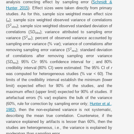
analysis correcting effect by sampling error (
Schmidt &
Hunter, 2015
). Effect sizes were taken directly from primary
studies. As for this, sample size weighted mean effect size
(
); sample size weighted observed variance of correlations
w
2
(
S
); sample size weighted observed standard deviation of
obs
correlations (
SD
); variance attributed to sampling error
obs
2
variance (
S
); percent of observed variance accounted by
se
sampling error variance (% var); variance of correlations after
2
removing sampling error variance (
S
); standard deviation
res
of correlations after removing sampling error variance
(
SD
); 95% CI
r
: 95% confidence interval for ; and 80%
res
credibility interval (80% CI) were estimated. The 95% CI of
r
was computed for heterogeneous studies (% var < 60). The
limits of the credibility interval establish the minimum (lower
limit) expected effect for 90% of the studies, and the
maximum effect (upper limit) expected for 90% of studies. If
artefactual errors (% var) explains the bulk of the variance
(60%, rule for correction by sampling error only;
Hunter et al.,
1982
), then the non-explained variance is not systematic,
describing the mean true correlation. Counterwise, if the
variance explained by artifacts is lesser than 60%, then the
studies are heterogeneous, i.e., the variance is explained by
moderators than sampling error.