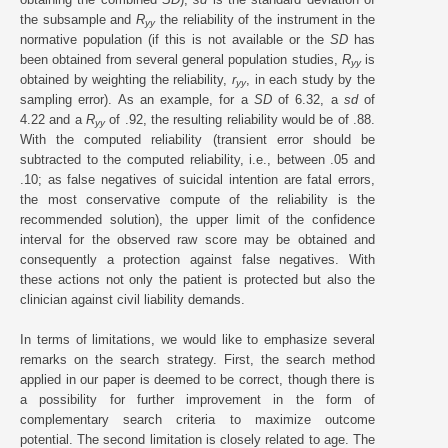
the subsample and
R
the reliability of the instrument in the
yy
normative population (if this is not available or the
SD
has
been obtained from several general population studies,
R
is
yy
obtained by weighting the reliability,
r
, in each study by the
yy
sampling error). As an example, for a
SD
of 6.32, a
sd
of
4.22 and a
R
of .92, the resulting reliability would be of .88.
yy
With the computed reliability (transient error should be
subtracted to the computed reliability, i.e., between .05 and
.10; as false negatives of suicidal intention are fatal errors,
the most conservative compute of the reliability is the
recommended solution), the upper limit of the confidence
interval for the observed raw score may be obtained and
consequently a protection against false negatives. With
these actions not only the patient is protected but also the
clinician against civil liability demands.
In terms of limitations, we would like to emphasize several
remarks on the search strategy. First, the search method
applied in our paper is deemed to be correct, though there is
a possibility for further improvement in the form of
complementary search criteria to maximize outcome
potential. The second limitation is closely related to age. The