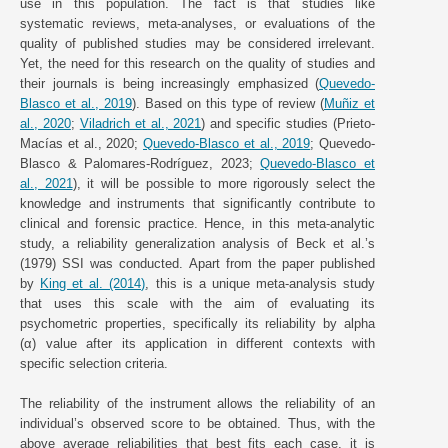
use in this population. The fact is that studies like
systematic reviews, meta-analyses, or evaluations of the
quality of published studies may be considered irrelevant.
Yet, the need for this research on the quality of studies and
their journals is being increasingly emphasized (
Quevedo-
Blasco et al., 2019
). Based on this type of review (
Muñiz et
al., 2020
;
Viladrich et al., 2021
) and specific studies (Prieto-
Macías et al., 2020;
Quevedo-Blasco et al., 2019
; Quevedo-
Blasco & Palomares-Rodríguez, 2023;
Quevedo-Blasco et
al., 2021
), it will be possible to more rigorously select the
knowledge and instruments that significantly contribute to
clinical and forensic practice. Hence, in this meta-analytic
study, a reliability generalization analysis of Beck et al.’s
(1979) SSI was conducted. Apart from the paper published
by
King et al. (2014)
, this is a unique meta-analysis study
that uses this scale with the aim of evaluating its
psychometric properties, specifically its reliability by alpha
(α) value after its application in different contexts with
specific selection criteria.
The reliability of the instrument allows the reliability of an
individual’s observed score to be obtained. Thus, with the
above average reliabilities that best fits each case, it is