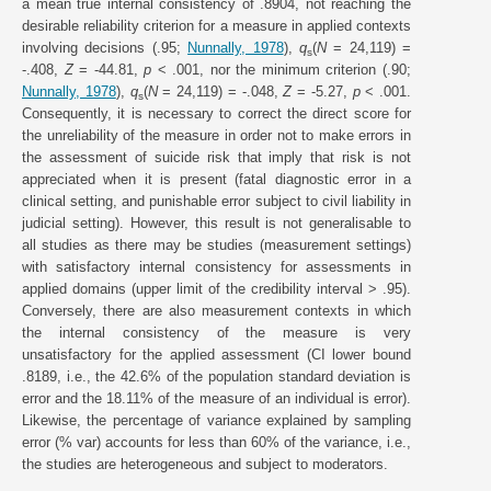
a mean true internal consistency of .8904, not reaching the
desirable reliability criterion for a measure in applied contexts
involving decisions (.95;
Nunnally, 1978
),
q
(
N
= 24,119) =
s
-.408,
Z
= -44.81,
p
< .001, nor the minimum criterion (.90;
Nunnally, 1978
),
q
(
N
= 24,119) = -.048,
Z
= -5.27,
p
< .001.
s
Consequently, it is necessary to correct the direct score for
the unreliability of the measure in order not to make errors in
the assessment of suicide risk that imply that risk is not
appreciated when it is present (fatal diagnostic error in a
clinical setting, and punishable error subject to civil liability in
judicial setting). However, this result is not generalisable to
all studies as there may be studies (measurement settings)
with satisfactory internal consistency for assessments in
applied domains (upper limit of the credibility interval > .95).
Conversely, there are also measurement contexts in which
the internal consistency of the measure is very
unsatisfactory for the applied assessment (CI lower bound
.8189, i.e., the 42.6% of the population standard deviation is
error and the 18.11% of the measure of an individual is error).
Likewise, the percentage of variance explained by sampling
error (% var) accounts for less than 60% of the variance, i.e.,
the studies are heterogeneous and subject to moderators.