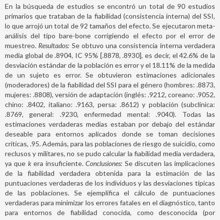
En la búsqueda de estudios se encontró un total de 90 estudios
primarios que trataban de la fiabilidad (consistencia interna) del SSI,
lo que arrojó un total de 92 tamaños del efecto. Se ejecutaron meta-
análisis del tipo bare-bone corrigiendo el efecto por el error de
muestreo.
Resultados:
Se obtuvo una consistencia interna verdadera
media global de .8904, IC 95% [.8878, .8930], es decir, el 42.6% de la
desviación estándar de la población es error y el 18.11% de la medida
de un sujeto es error. Se obtuvieron estimaciones adicionales
(moderadores) de la fiabilidad del SSI para el género (hombres: .8873,
mujeres: .8808), versión de adaptación (inglés: .9212, coreano: .9052,
chino: .8402, italiano: .9163, persa: .8612) y población (subclínica:
.8769, general: .9230, enfermedad mental: .9040). Todas las
estimaciones verdaderas medias estaban por debajo del estándar
deseable para entornos aplicados donde se toman decisiones
críticas, .95. Además, para las poblaciones de riesgo de suicidio, como
reclusos y militares, no se pudo calcular la fiabilidad media verdadera,
ya que
k
era insuficiente.
Conclusiones:
Se discuten las implicaciones
de la fiabilidad verdadera obtenida para la estimación de las
puntuaciones verdaderas de los individuos y las desviaciones típicas
de las poblaciones. Se ejemplifica el cálculo de puntuaciones
verdaderas para minimizar los errores fatales en el diagnóstico, tanto
para entornos de fiabilidad conocida, como desconocida (por