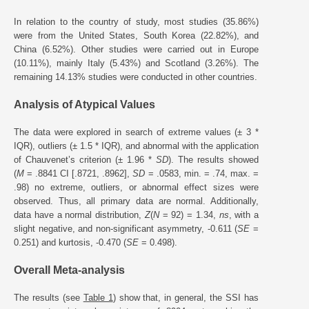
In relation to the country of study, most studies (35.86%)
were from the United States, South Korea (22.82%), and
China (6.52%). Other studies were carried out in Europe
(10.11%), mainly Italy (5.43%) and Scotland (3.26%). The
remaining 14.13% studies were conducted in other countries.
Analysis of Atypical Values
The data were explored in search of extreme values (± 3 *
IQR), outliers (± 1.5 * IQR), and abnormal with the application
of Chauvenet’s criterion (± 1.96 *
SD
). The results showed
(
M
= .8841 CI [.8721, .8962],
SD
= .0583, min. = .74, max. =
.98) no extreme, outliers, or abnormal effect sizes were
observed. Thus, all primary data are normal. Additionally,
data have a normal distribution,
Z
(
N
= 92) = 1.34,
ns
, with a
slight negative, and non-significant asymmetry, -0.611 (
SE
=
0.251) and kurtosis, -0.470 (
SE
= 0.498).
Overall Meta-analysis
The results (see
Table 1
) show that, in general, the SSI has