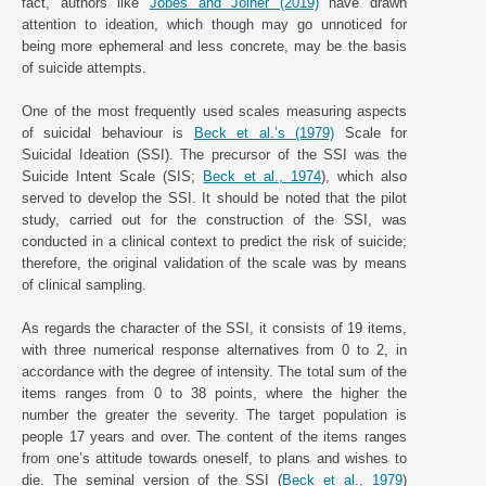
fact, authors like
Jobes and Joiner (2019)
have drawn
attention to ideation, which though may go unnoticed for
being more ephemeral and less concrete, may be the basis
of suicide attempts.
One of the most frequently used scales measuring aspects
of suicidal behaviour is
Beck et al.’s (1979)
Scale for
Suicidal Ideation (SSI). The precursor of the SSI was the
Suicide Intent Scale (SIS;
Beck et al., 1974
), which also
served to develop the SSI. It should be noted that the pilot
study, carried out for the construction of the SSI, was
conducted in a clinical context to predict the risk of suicide;
therefore, the original validation of the scale was by means
of clinical sampling.
As regards the character of the SSI, it consists of 19 items,
with three numerical response alternatives from 0 to 2, in
accordance with the degree of intensity. The total sum of the
items ranges from 0 to 38 points, where the higher the
number the greater the severity. The target population is
people 17 years and over. The content of the items ranges
from one’s attitude towards oneself, to plans and wishes to
die. The seminal version of the SSI (
Beck et al., 1979
)