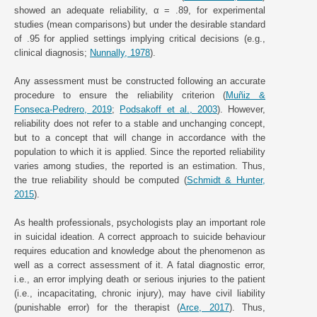
showed an adequate reliability, α = .89, for experimental
studies (mean comparisons) but under the desirable standard
of .95 for applied settings implying critical decisions (e.g.,
clinical diagnosis;
Nunnally, 1978
).
Any assessment must be constructed following an accurate
procedure to ensure the reliability criterion (
Muñiz &
Fonseca-Pedrero, 2019
;
Podsakoff et al., 2003
). However,
reliability does not refer to a stable and unchanging concept,
but to a concept that will change in accordance with the
population to which it is applied. Since the reported reliability
varies among studies, the reported is an estimation. Thus,
the true reliability should be computed (
Schmidt & Hunter,
2015
).
As health professionals, psychologists play an important role
in suicidal ideation. A correct approach to suicide behaviour
requires education and knowledge about the phenomenon as
well as a correct assessment of it. A fatal diagnostic error,
i.e., an error implying death or serious injuries to the patient
(i.e., incapacitating, chronic injury), may have civil liability
(punishable error) for the therapist (
Arce, 2017
). Thus,