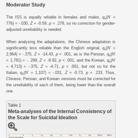
Moderator Study
The ISS is equally reliable in females and males,
q
(
N
’ =
s
776) = -.030,
Z
= -0.59,
p
= .278, so no correction for gender-
adjusted unreliability is needed.
When analysing the adaptations, the Chinese adaptation is
significantly less reliable than the English original,
q
(
N
’ =
s
2,964) = -.375,
Z
= -14.43,
p
< .001, as is the Persian,
q
(
N
’
s
= 1,781) = -. 299,
Z
= -8.92,
p
< .001, and the Korean,
q
(
N
’
s
= 4,713) = -.375,
Z
= -4.71,
p
< .001, but not so for the
Italian,
q
(
N
’ = 1,107) = -.031,
Z
= -0.73,
p
= .233. Thus,
s
Chinese, Persian, and Korean versions must be corrected for
the unreliability of each of them, being lower than the overall
one.
Table 1
Meta-analyses of the Internal Consistency of
the Scale for Suicidal Ideation