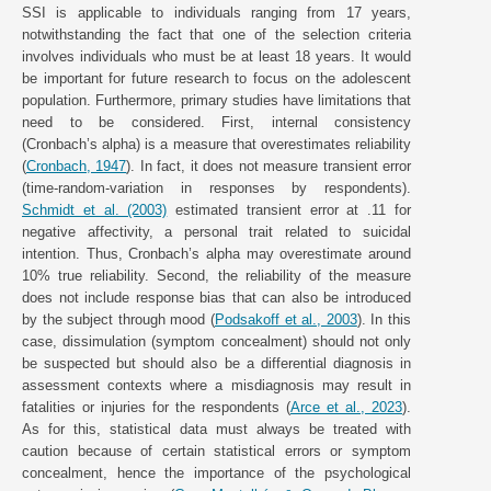
SSI is applicable to individuals ranging from 17 years,
notwithstanding the fact that one of the selection criteria
involves individuals who must be at least 18 years. It would
be important for future research to focus on the adolescent
population. Furthermore, primary studies have limitations that
need to be considered. First, internal consistency
(Cronbach’s alpha) is a measure that overestimates reliability
(
Cronbach, 1947
). In fact, it does not measure transient error
(time-random-variation in responses by respondents).
Schmidt et al. (2003)
estimated transient error at .11 for
negative affectivity, a personal trait related to suicidal
intention. Thus, Cronbach’s alpha may overestimate around
10% true reliability. Second, the reliability of the measure
does not include response bias that can also be introduced
by the subject through mood (
Podsakoff et al., 2003
). In this
case, dissimulation (symptom concealment) should not only
be suspected but should also be a differential diagnosis in
assessment contexts where a misdiagnosis may result in
fatalities or injuries for the respondents (
Arce et al., 2023
).
As for this, statistical data must always be treated with
caution because of certain statistical errors or symptom
concealment, hence the importance of the psychological