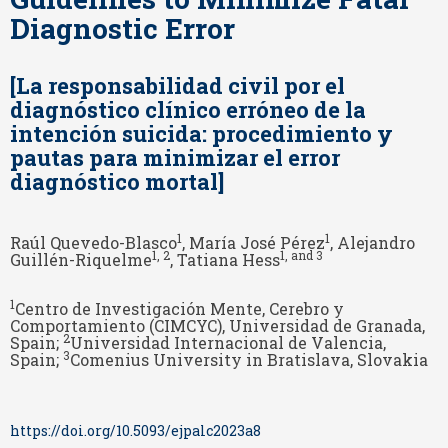
Diagnostic Error
[La responsabilidad civil por el
diagnóstico clínico erróneo de la
intención suicida: procedimiento y
pautas para minimizar el error
diagnóstico mortal]
1
1
Raúl Quevedo-Blasco
, María José Pérez
, Alejandro
1
, 2
1
, and 3
Guillén-Riquelme
, Tatiana Hess
1
Centro de Investigación Mente, Cerebro y
Comportamiento (CIMCYC), Universidad de Granada,
2
Spain;
Universidad Internacional de Valencia,
3
Spain;
Comenius University in Bratislava, Slovakia
https://doi.org/10.5093/ejpalc2023a8