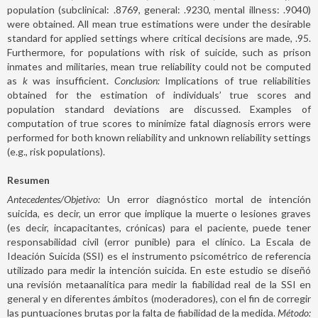
population (subclinical: .8769, general: .9230, mental illness: .9040)
were obtained. All mean true estimations were under the desirable
standard for applied settings where critical decisions are made, .95.
Furthermore, for populations with risk of suicide, such as prison
inmates and militaries, mean true reliability could not be computed
as
k
was insufficient.
Conclusion:
Implications of true reliabilities
obtained for the estimation of individuals’ true scores and
population standard deviations are discussed. Examples of
computation of true scores to minimize fatal diagnosis errors were
performed for both known reliability and unknown reliability settings
(e.g., risk populations).
Resumen
Antecedentes/Objetivo:
Un error diagnóstico mortal de intención
suicida, es decir, un error que implique la muerte o lesiones graves
(es decir, incapacitantes, crónicas) para el paciente, puede tener
responsabilidad civil (error punible) para el clínico. La Escala de
Ideación Suicida (SSI) es el instrumento psicométrico de referencia
utilizado para medir la intención suicida. En este estudio se diseñó
una revisión metaanalítica para medir la fiabilidad real de la SSI en
general y en diferentes ámbitos (moderadores), con el fin de corregir
las puntuaciones brutas por la falta de fiabilidad de la medida.
Método: