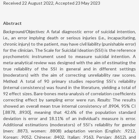
Received 22 August 2022, Accepted 23 May 2023
Abstract
Background/Objectives:
A fatal diagnostic error of suicidal intention,
i.e., an error implying death or serious injuries (i.e., incapacitating,
chronic injury) to the patient, may have civil liability (punishable error)
for the clinician. The Scale for Suicidal Ideation (SSI) is the reference
psychometric instrument used to measure suicidal intention. A
meta-analytical review was designed with the aim of estimating the
true reliability of the SSI in general and in different settings
(moderators) with the aim of correcting unreliability raw scores.
Method:
A total of 90 primary studies reporting SSI’s reliability
(internal consistency) was found in the literature, yielding a total of
92 effect sizes. Bare-bones meta-analysis of correlation coefficients
correcting effect by sampling error were run.
Results:
The results
showed an overall mean true internal consistency of .8904, 95% CI
[.8878, .8930], meaning that 42.6% of the population standard
deviation is error and 18.11% of an individual’s measure is error.
Additional estimations (moderators) of SSI’s reliability for gender
(men: .8873, women: .8808) adaptation version (English: .9212,
Korean: .9052, Chinese: .8402, Italian: .9163, Persian: .8612), and