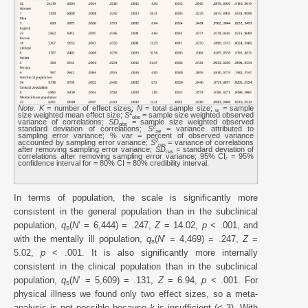
Note. K
= number of effect sizes;
N
= total sample size;
= sample
w
2
size weighted mean effect size;
S
= sample size weighted observed
obs
variance of correlations;
SD
= sample size weighted observed
obs
2
standard deviation of correlations;
S
= variance attributed to
se
sampling error variance; % var = percent of observed variance
2
accounted by sampling error variance;
S
= variance of correlations
res
after removing sampling error variance;
SD
= standard deviation of
res
correlations after removing sampling error variance; 95% CI
= 95%
r
confidence interval for = 80% CI = 80% credibility interval.
In terms of population, the scale is significantly more
consistent in the general population than in the subclinical
population,
q
(
N
’ = 6,444) = .247,
Z
= 14.02,
p
< .001, and
s
with the mentally ill population,
q
(
N
’ = 4,469) = .247,
Z
=
s
5.02,
p
< .001. It is also significantly more internally
consistent in the clinical population than in the subclinical
population,
q
(
N
’ = 5,609) = .131,
Z
= 6.94,
p
< .001. For
s
physical illness we found only two effect sizes, so a meta-
analysis is not possible because
k
is insufficient (< 3). With