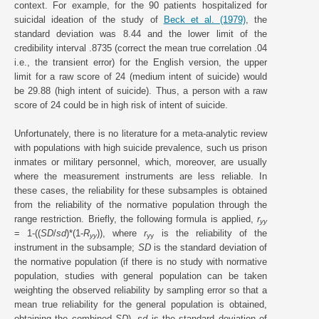
context. For example, for the 90 patients hospitalized for
suicidal ideation of the study of
Beck et al. (1979)
, the
standard deviation was 8.44 and the lower limit of the
credibility interval .8735 (correct the mean true correlation .04
i.e., the transient error) for the English version, the upper
limit for a raw score of 24 (medium intent of suicide) would
be 29.88 (high intent of suicide). Thus, a person with a raw
score of 24 could be in high risk of intent of suicide.
Unfortunately, there is no literature for a meta-analytic review
with populations with high suicide prevalence, such us prison
inmates or military personnel, which, moreover, are usually
where the measurement instruments are less reliable. In
these cases, the reliability for these subsamples is obtained
from the reliability of the normative population through the
range restriction. Briefly, the following formula is applied,
r
yy
= 1-((
SD
/
sd
)*(1-
R
)), where
r
is the reliability of the
yy
yy
instrument in the subsample;
SD
is the standard deviation of
the normative population (if there is no study with normative
population, studies with general population can be taken
weighting the observed reliability by sampling error so that a
mean true reliability for the general population is obtained,
obtaining the combined
SD
),
sd
is the standard deviation of