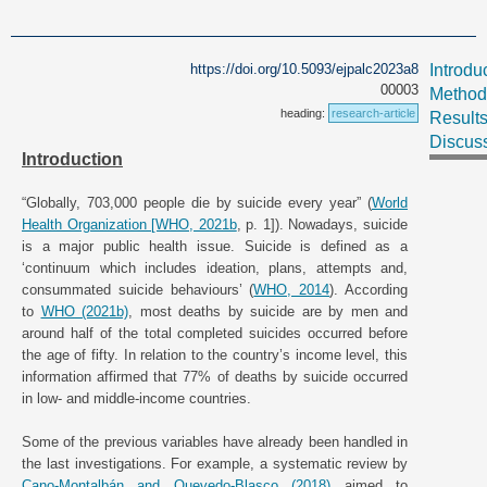
https://doi.org/10.5093/ejpalc2023a8
Introdu
00003
Method
heading:
research-article
Result
Discus
Introduction
“Globally, 703,000 people die by suicide every year” (
World
Health Organization [WHO, 2021b
, p. 1]). Nowadays, suicide
is a major public health issue. Suicide is defined as a
‘continuum which includes ideation, plans, attempts and,
consummated suicide behaviours’ (
WHO, 2014
). According
to
WHO (2021b)
, most deaths by suicide are by men and
around half of the total completed suicides occurred before
the age of fifty. In relation to the country’s income level, this
information affirmed that 77% of deaths by suicide occurred
in low- and middle-income countries.
Some of the previous variables have already been handled in
the last investigations. For example, a systematic review by
Cano-Montalbán and Quevedo-Blasco (2018)
aimed to