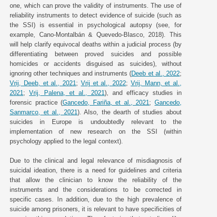
one, which can prove the validity of instruments. The use of
reliability instruments to detect evidence of suicide (such as
the SSI) is essential in psychological autopsy (see, for
example, Cano-Montalbán & Quevedo-Blasco, 2018). This
will help clarify equivocal deaths within a judicial process (by
differentiating between proved suicides and possible
homicides or accidents disguised as suicides), without
ignoring other techniques and instruments (
Deeb et al., 2022
;
Vrij, Deeb, et al., 2021
;
Vrij et al., 2022
;
Vrij, Mann, et al.,
2021
;
Vrij, Palena, et al., 2021
), and efficacy studies in
forensic practice (
Gancedo, Fariña, et al., 2021
;
Gancedo,
Sanmarco, et al., 2021
). Also, the dearth of studies about
suicides in Europe is undoubtedly relevant to the
implementation of new research on the SSI (within
psychology applied to the legal context).
Due to the clinical and legal relevance of misdiagnosis of
suicidal ideation, there is a need for guidelines and criteria
that allow the clinician to know the reliability of the
instruments and the considerations to be corrected in
specific cases. In addition, due to the high prevalence of
suicide among prisoners, it is relevant to have specificities of