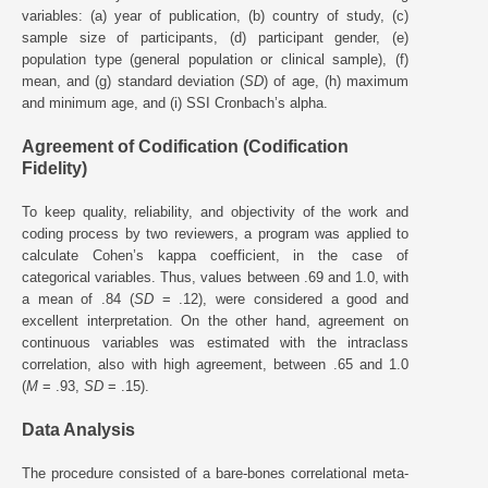
variables: (a) year of publication, (b) country of study, (c)
sample size of participants, (d) participant gender, (e)
population type (general population or clinical sample), (f)
mean, and (g) standard deviation (
SD
) of age, (h) maximum
and minimum age, and (i) SSI Cronbach’s alpha.
Agreement of Codification (Codification
Fidelity)
To keep quality, reliability, and objectivity of the work and
coding process by two reviewers, a program was applied to
calculate Cohen’s kappa coefficient, in the case of
categorical variables. Thus, values between .69 and 1.0, with
a mean of .84 (
SD
= .12), were considered a good and
excellent interpretation. On the other hand, agreement on
continuous variables was estimated with the intraclass
correlation, also with high agreement, between .65 and 1.0
(
M
= .93,
SD
= .15).
Data Analysis
The procedure consisted of a bare-bones correlational meta-