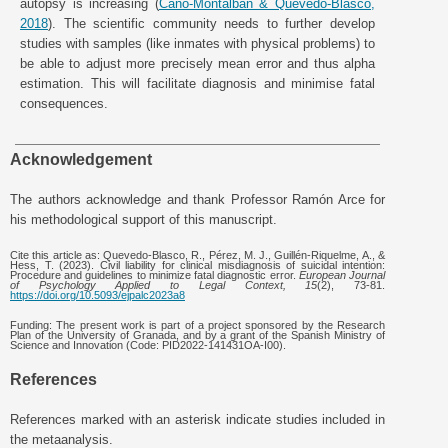
autopsy is increasing (
Cano-Montalbán & Quevedo-Blasco,
2018
). The scientific community needs to further develop
studies with samples (like inmates with physical problems) to
be able to adjust more precisely mean error and thus alpha
estimation. This will facilitate diagnosis and minimise fatal
consequences.
Acknowledgement
The authors acknowledge and thank Professor Ramón Arce for
his methodological support of this manuscript.
Cite this article as: Quevedo-Blasco, R., Pérez, M. J., Guillén-Riquelme, A., &
Hess, T. (2023). Civil liability for clinical misdiagnosis of suicidal intention:
Procedure and guidelines to minimize fatal diagnostic error.
European Journal
of Psychology Applied to Legal Context, 15
(2), 73-81.
https://doi.org/10.5093/ejpalc2023a8
Funding: The present work is part of a project sponsored by the Research
Plan of the University of Granada, and by a grant of the Spanish Ministry of
Science and Innovation (Code: PID2022-141431OA-I00).
References
References marked with an asterisk indicate studies included in
the metaanalysis.