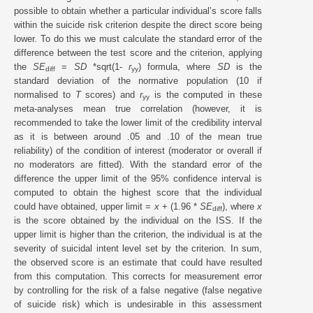
possible to obtain whether a particular individual’s score falls
within the suicide risk criterion despite the direct score being
lower. To do this we must calculate the standard error of the
difference between the test score and the criterion, applying
the
SE
=
SD
*sqrt(1-
r
) formula, where
SD
is the
diff
yy
standard deviation of the normative population (10 if
normalised to
T
scores) and
r
is the computed in these
yy
meta-analyses mean true correlation (however, it is
recommended to take the lower limit of the credibility interval
as it is between around .05 and .10 of the mean true
reliability) of the condition of interest (moderator or overall if
no moderators are fitted). With the standard error of the
difference the upper limit of the 95% confidence interval is
computed to obtain the highest score that the individual
could have obtained, upper limit =
x
+ (1.96 *
SE
), where
x
diff
is the score obtained by the individual on the ISS. If the
upper limit is higher than the criterion, the individual is at the
severity of suicidal intent level set by the criterion. In sum,
the observed score is an estimate that could have resulted
from this computation. This corrects for measurement error
by controlling for the risk of a false negative (false negative
of suicide risk) which is undesirable in this assessment