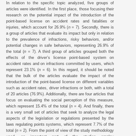
In relation to the specific topic analyzed, five groups of
articles were identified. In the first place, those focusing their
research on the potential impact of the introduction of the
point-based license on accident rates and fatalities or
injuries, which account for 26.9% (
n
= 7). Secondly, there is
a group of articles that evaluate its impact but only in relation
to the prevalence of infractions, risky behaviors, and/or
potential changes in safe behaviors, representing 26.9% of
the total (
n
= 7). A third group of articles grouped both the
effects of the driver’s license point-based system on
accident rates and on infractions committed by users, which
represent 23.1% (
n
= 6). In this regard, it should be noted
that the bulk of the articles evaluate the impact of the
introduction of the point-based license on different variables
such as accident rates, driver infractions or both, with a total
of 20 articles (76.9%). Additionally, there are four articles that
focus on evaluating the social perception of this measure,
which represent 15.4% of the total (
n
= 4). And finally, there
is a very small set of articles that seek to analyze the legal
aspects of the legislation or regulations presented by the
laws regulating points systems, which represent 7.7% of the
total (
n
= 2). From the point of view of the study methodology