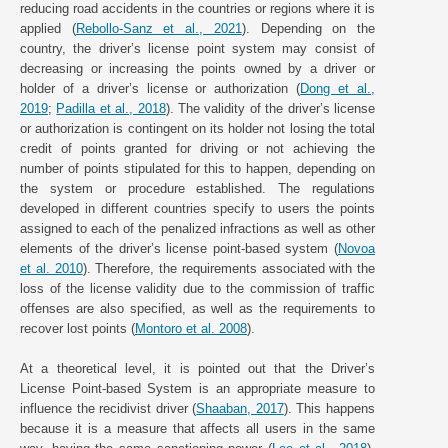
reducing road accidents in the countries or regions where it is
applied (
Rebollo-Sanz et al., 2021
). Depending on the
country, the driver’s license point system may consist of
decreasing or increasing the points owned by a driver or
holder of a driver’s license or authorization (
Dong et al.,
2019
;
Padilla et al., 2018
). The validity of the driver’s license
or authorization is contingent on its holder not losing the total
credit of points granted for driving or not achieving the
number of points stipulated for this to happen, depending on
the system or procedure established. The regulations
developed in different countries specify to users the points
assigned to each of the penalized infractions as well as other
elements of the driver’s license point-based system (
Novoa
et al. 2010
). Therefore, the requirements associated with the
loss of the license validity due to the commission of traffic
offenses are also specified, as well as the requirements to
recover lost points (
Montoro et al. 2008
).
At a theoretical level, it is pointed out that the Driver’s
License Point-based System is an appropriate measure to
influence the recidivist driver (
Shaaban, 2017
). This happens
because it is a measure that affects all users in the same