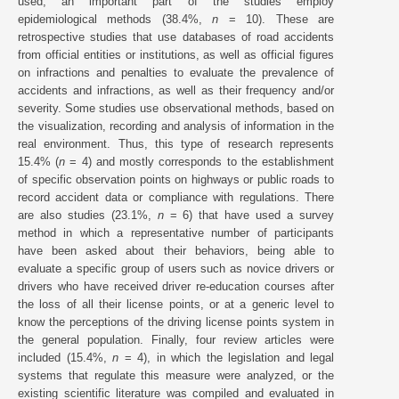
used, an important part of the studies employ
epidemiological methods (38.4%,
n
= 10). These are
retrospective studies that use databases of road accidents
from official entities or institutions, as well as official figures
on infractions and penalties to evaluate the prevalence of
accidents and infractions, as well as their frequency and/or
severity. Some studies use observational methods, based on
the visualization, recording and analysis of information in the
real environment. Thus, this type of research represents
15.4% (
n
= 4) and mostly corresponds to the establishment
of specific observation points on highways or public roads to
record accident data or compliance with regulations. There
are also studies (23.1%,
n
= 6) that have used a survey
method in which a representative number of participants
have been asked about their behaviors, being able to
evaluate a specific group of users such as novice drivers or
drivers who have received driver re-education courses after
the loss of all their license points, or at a generic level to
know the perceptions of the driving license points system in
the general population. Finally, four review articles were
included (15.4%,
n
= 4), in which the legislation and legal
systems that regulate this measure were analyzed, or the
existing scientific literature was compiled and evaluated in