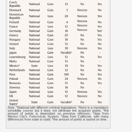
1
2
Note
.
National with different criminal legislations;
there is a mandatory
3
sensibility course but it does not eliminate the acquired points;
the
4
amount of points is dependant on previous offenses;
data from
5
Mexico City’s
Fotocívicas
System;
data from California, with many
6
differences from state to state;
the amount of points is based on time.