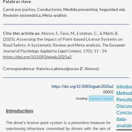
Palabras clave
Carné por puntos, Conductores, Medida preventiva, Seguridad vial,
Revisión sistemática, Meta-análisis
Cite this article as:
Alonso, F., Faus, M., Esteban, C., & Martí, B.
(2025). Assessing the Impact of Point-based License Systems on
Road Safety: A Systematic Review and Meta-analysis.
The European
Journal of Psychology Applied to Legal Context, 17
(1), 11 - 24.
https://doi.org/10.5093/ejpalc2025a2
Correspondence: francisco.alonso@uv.es (F. Alonso).
https://doi.org/10.5093/ejpalc2025a2
Introdu
00002
Method
heading:
research-article
Result
Discus
Introduction
Conclu
data-
The driver’s license point system is a preventive measure for
availabi
sanctioning infractions committed by drivers with the aim of