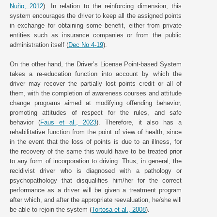
Nuño, 2012
). In relation to the reinforcing dimension, this
system encourages the driver to keep all the assigned points
in exchange for obtaining some benefit, either from private
entities such as insurance companies or from the public
administration itself (
Dec No 4-19
).
On the other hand, the Driver’s License Point-based System
takes a re-education function into account by which the
driver may recover the partially lost points credit or all of
them, with the completion of awareness courses and attitude
change programs aimed at modifying offending behavior,
promoting attitudes of respect for the rules, and safe
behavior (
Faus et al., 2023
). Therefore, it also has a
rehabilitative function from the point of view of health, since
in the event that the loss of points is due to an illness, for
the recovery of the same this would have to be treated prior
to any form of incorporation to driving. Thus, in general, the
recidivist driver who is diagnosed with a pathology or
psychopathology that disqualifies him/her for the correct
performance as a driver will be given a treatment program
after which, and after the appropriate reevaluation, he/she will
be able to rejoin the system (
Tortosa et al., 2008
).