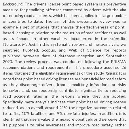
Background:
The driver’s license point-based system is a preventive
measure for penalizing offenses committed by drivers with the aim
of reducing road accidents, which has been applied in a large number
of countries to date. The aim of this systematic review was to
examine a set of studies that analyze the effectiveness of point-
based licensing in relation to the reduction of road accidents, as well
as its impact on other variables documented in the scientific
literature.
Method:
In this systematic review and meta-analysis, we
searched PubMed, Scopus, and Web of Science for reports
published between date of database inception and September
2023. The review process was conducted following the PRISMA
recommendations and requirements. This procedure acquired 26
items that met the eligibility requirements of the study.
Results:
It is
noted that point-based driving licenses are beneficial for road safety
as they discourage drivers from committing infractions or risky
behaviors and, consequently, contribute significantly to reducing
road accident rates in the regions where they are applied.
Specifically, meta-analysis indicate that point-based driving license
reduced, as an overall, around 21% the negative outcomes related
to traffic, 10% fatalities, and 9% non-fatal injuries. In addition, it is
identified that users value the measure positively, and perceive that
its purpose is to raise awareness and improve road safety, rather