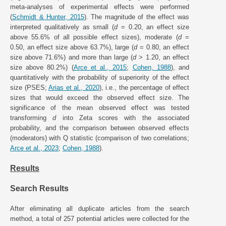
meta-analyses of experimental effects were performed
(
Schmidt & Hunter, 2015
). The magnitude of the effect was
interpreted qualitatively as small (
d
= 0.20, an effect size
above 55.6% of all possible effect sizes), moderate (
d
=
0.50, an effect size above 63.7%), large (
d
= 0.80, an effect
size above 71.6%) and more than large (
d
> 1.20, an effect
size above 80.2%) (
Arce et al., 2015
;
Cohen, 1988
), and
quantitatively with the probability of superiority of the effect
size (PSES;
Arias et al., 2020
), i.e., the percentage of effect
sizes that would exceed the observed effect size. The
significance of the mean observed effect was tested
transforming
d
into Zeta scores with the associated
probability, and the comparison between observed effects
(moderators) with Q statistic (comparison of two correlations;
Arce et al., 2023
;
Cohen, 1988
).
Results
Search Results
After eliminating all duplicate articles from the search
method, a total of 257 potential articles were collected for the