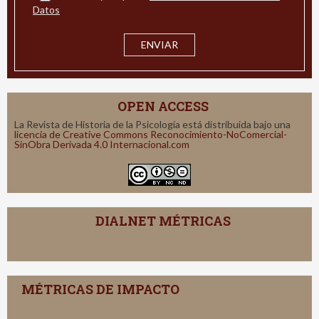
Datos
OPEN ACCESS
La Revista de Historia de la Psicología está distribuida bajo una
licencia de Creative Commons Reconocimiento-NoComercial-
SinObra Derivada 4.0 Internacional.com
DIALNET MÉTRICAS
MÉTRICAS DE IMPACTO