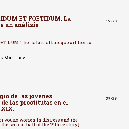
DUM ET FOETIDUM. La
19-28
de un análisis
IDUM. The nature of baroque art from a
ez Martínez
gio de las jóvenes
29-39
de las prostitutas en el
 XIX.
for young women in distress and the
 the second half of the 19th century.]