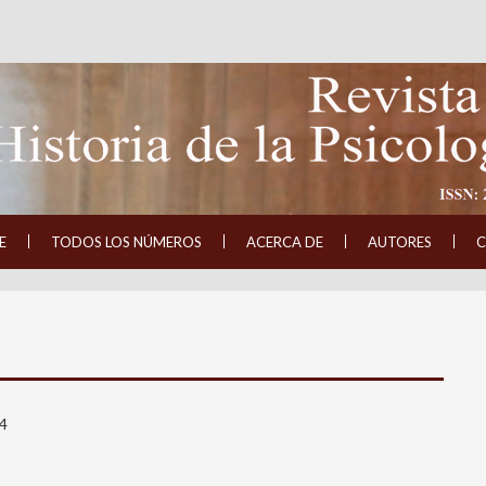
E
TODOS LOS NÚMEROS
ACERCA DE
AUTORES
C
 4