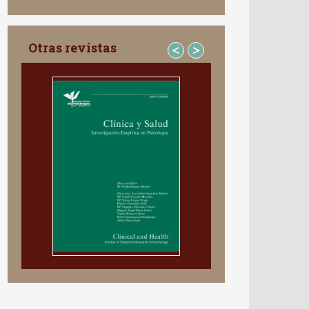
Otras revistas
<
>