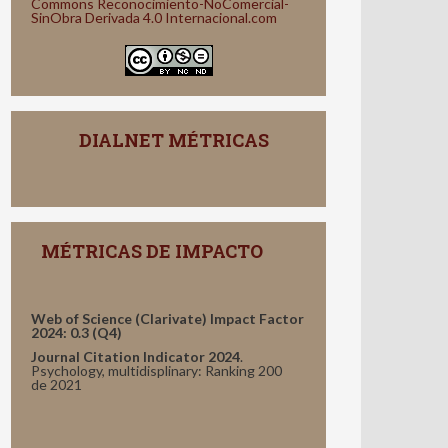
Commons Reconocimiento-NoComercial-
SinObra Derivada 4.0 Internacional.com
DIALNET MÉTRICAS
MÉTRICAS DE IMPACTO
Web of Science (Clarivate) Impact Factor
2024: 0.3 (Q4)
Journal Citation Indicator 2024
.
Psychology, multidisplinary: Ranking 200
de 2021