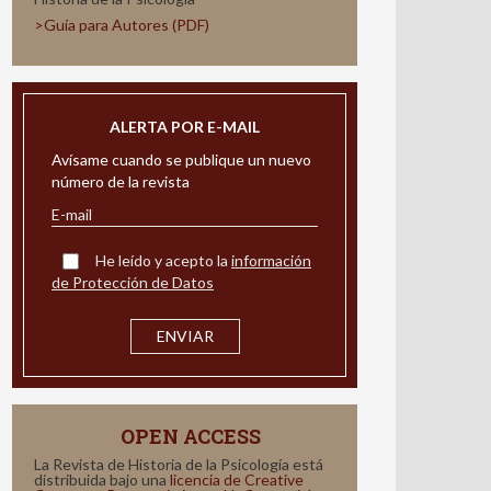
>Guía para Autores (PDF)
ALERTA POR E-MAIL
Avísame cuando se publique un nuevo
número de la revista
He leído y acepto la
información
de Protección de Datos
OPEN ACCESS
La Revista de Historia de la Psicología está
distribuida bajo una
licencia de Creative