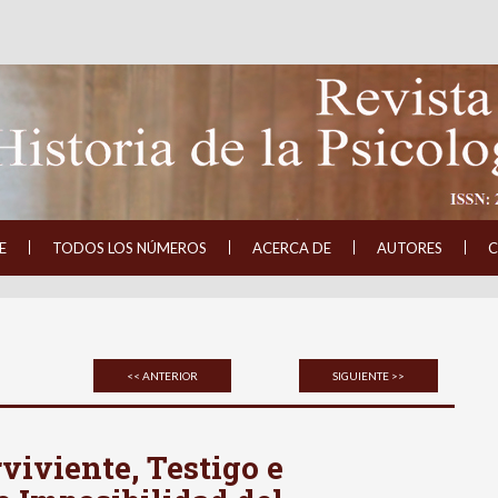
E
TODOS LOS NÚMEROS
ACERCA DE
AUTORES
C
<< ANTERIOR
SIGUIENTE >>
rviviente, Testigo e