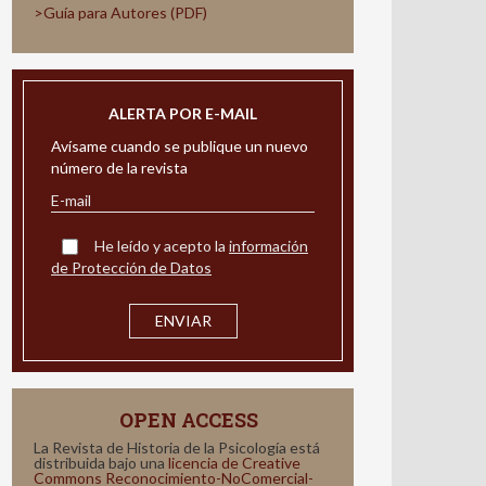
>Guía para Autores (PDF)
ALERTA POR E-MAIL
Avísame cuando se publique un nuevo
número de la revista
He leído y acepto la
información
de Protección de Datos
OPEN ACCESS
La Revista de Historia de la Psicología está
distribuida bajo una
licencia de Creative
Commons Reconocimiento-NoComercial-