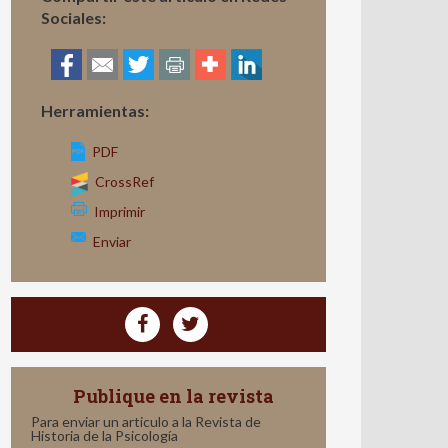
Sociales:
Herramientas:
PDF
CrossRef
Imprimir
Enviar
Publique en la revista
Para enviar un articulo a la Revista de
Historia de la Psicología