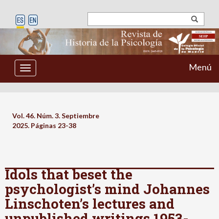
Menú
Toggle
navigation
Vol. 46. Núm. 3. Septiembre
2025. Páginas
23-38
Idols that beset the
psychologist’s mind Johannes
Linschoten’s lectures and
unpublished writings 1953-