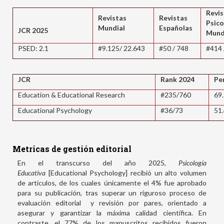
Revi
Revistas
Revistas
Psico
Mundial
Españolas
JCR 2025
Mund
PSED: 2.1
#9.125/ 22.643
#50 / 748
#414 
JCR
Rank 2024
Pe
Education & Educational Research
#235/760
69
Educational Psychology
#36/73
51
Metricas de gestión editorial
En el transcurso del año 2025,
Psicología
Educativa
[Educational Psychology] recibió un alto volumen
de artículos, de los cuales únicamente el 4% fue aprobado
para su publicación, tras superar un riguroso proceso de
evaluación editorial y revisión por pares, orientado a
asegurar y garantizar la máxima calidad científica. En
contraste, el 77% de los manuscritos recibidos fueron