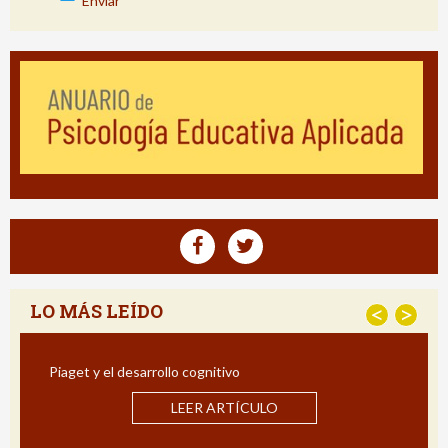
Enviar
LO MÁS LEÍDO
<
>
Piaget y el desarrollo cognitivo
Estrat
Impact
LEER ARTÍCULO