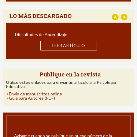
LO MÁS DESCARGADO
<
>
Dificultades de Aprendizaje
Estrat
Impact
LEER ARTÍCULO
Publique en la revista
Utilice estos enlaces para enviar un articulo a la Psicología
Educativa
>Envío de manuscritos online
>Guía para Autores (PDF)
ALERTA POR E-MAIL
Avísame cuando se publique un nuevo número de la