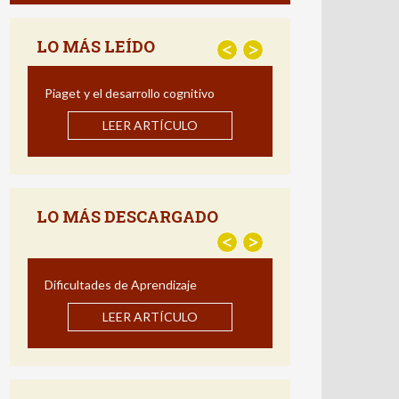
LO MÁS LEÍDO
<
>
Piaget y el desarrollo cognitivo
Estrategias par
Comprensión Lectora
LEER ARTÍCULO
Programa de Interven
LEER ART
LO MÁS DESCARGADO
<
>
Dificultades de Aprendizaje
Estrategias par
Comprensión Lectora
LEER ARTÍCULO
Programa de Interve
LEER ART