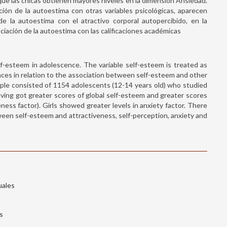
 que las chicas obtienen mayores niveles en la dimensión Ansiedad.
ción de la autoestima con otras variables psicológicas, aparecen
de la autoestima con el atractivo corporal autopercibido, en la
ociación de la autoestima con las calificaciones académicas
elf-esteem in adolescence. The variable self-esteem is treated as
ences in relation to the association between self-esteem and other
mple consisted of 1154 adolescents (12-14 years old) who studied
ving got greater scores of global self-esteem and greater scores
veness factor). Girls showed greater levels in anxiety factor. There
tween self-esteem and attractiveness, self-perception, anxiety and
uales
s