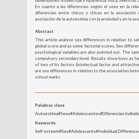
dimensiones Intelectual y Apariencia física, mientras
En cuanto a las diferencias según el sexo en la rela
diferencias entre chicos y chicas en la asociación 
asociación de la autoestima con la ansiedad y en la as
Abstract
This article analyse sex differences in relation to s
global score and as some factorial scores. Sex differ
psychological variables are also pointed out. The sa
compulsory secondary level. Results show boys as ha
of two of its factors (intelectual factor and attracti
are sex differences in relation to the association be
school marks
Palabras clave
Autoestima#Sexo#Adolescentes#Diferencias individ
Keywords
Self-esteem#Sex#Adolescents#Individual Difference