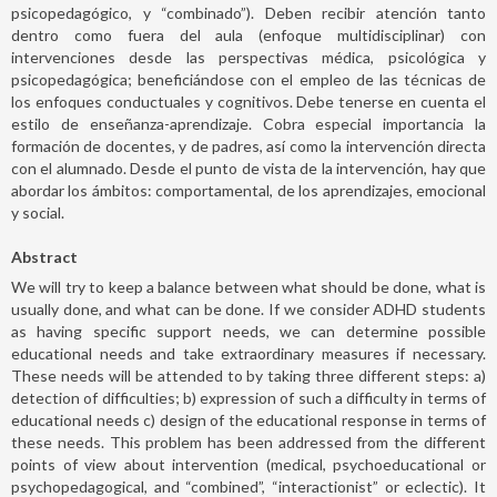
psicopedagógico, y “combinado”). Deben recibir atención tanto
dentro como fuera del aula (enfoque multidisciplinar) con
intervenciones desde las perspectivas médica, psicológica y
psicopedagógica; beneficiándose con el empleo de las técnicas de
los enfoques conductuales y cognitivos. Debe tenerse en cuenta el
estilo de enseñanza-aprendizaje. Cobra especial importancia la
formación de docentes, y de padres, así como la intervención directa
con el alumnado. Desde el punto de vista de la intervención, hay que
abordar los ámbitos: comportamental, de los aprendizajes, emocional
y social.
Abstract
We will try to keep a balance between what should be done, what is
usually done, and what can be done. If we consider ADHD students
as having specific support needs, we can determine possible
educational needs and take extraordinary measures if necessary.
These needs will be attended to by taking three different steps: a)
detection of difficulties; b) expression of such a difficulty in terms of
educational needs c) design of the educational response in terms of
these needs. This problem has been addressed from the different
points of view about intervention (medical, psychoeducational or
psychopedagogical, and “combined”, “interactionist” or eclectic). It