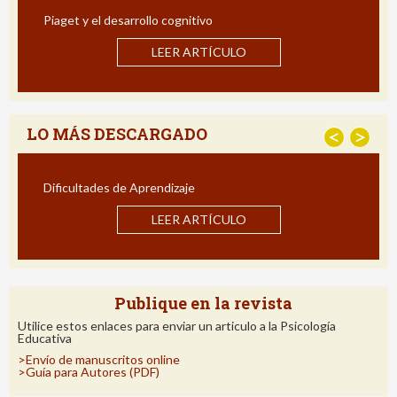
Estrategias para Mejorar la Comp
Impacto de un Programa de Intervenc
ÍCULO
LEER ARTÍCULO
LO MÁS DESCARGADO
<
>
Estrategias para Mejorar la Comp
Impacto de un Programa de Intervenc
ÍCULO
LEER ARTÍCULO
Publique en la revista
Utilice estos enlaces para enviar un articulo a la Psicología
Educativa
>Envío de manuscritos online
>Guía para Autores (PDF)