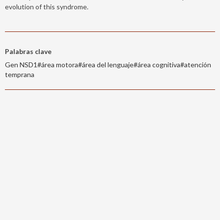
evolution of this syndrome.
Palabras clave
Gen NSD1#área motora#área del lenguaje#área cognitiva#atención
temprana