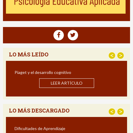
LO MÁS LEÍDO
<
>
nitivo
Estrategias para Mejorar l
Impacto de un Programa de Int
 ARTÍCULO
LEER ART
LO MÁS DESCARGADO
<
>
aje
Estrategias para Mejorar l