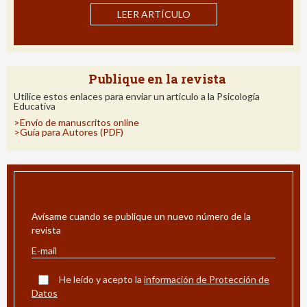
Impacto de un Programa de Int
 ARTÍCULO
LEER ART
Publique en la revista
Utilice estos enlaces para enviar un articulo a la Psicología
Educativa
>Envío de manuscritos online
>Guía para Autores (PDF)
ALERTA POR E-MAIL
Avísame cuando se publique un nuevo número de la
revista
He leído y acepto la
información de Protección de
Datos