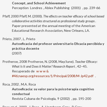
Concept, and School Achievement
Perception
Londres
Ablex Publishing
2001
239-66
Pfaff, 2000
Pfaff, M. (2000).
The effects on teacher efficacy of school based
collaborative activities structured as professional study groups
.
Paper presented at the annual meeting of the American
Educational Research Association, New Orleans, LA.
Prieto, 2007
L. Prieto
Autoeficacia del profesor universitario Eficacia percibida y
práctica docente
2007
Protheroe, 2008
Protheroe, N. (2008, May/June).
Teacher Efficacy:
What Is It and Does it Matter? Research Report
, 42–45.
Recuperado de
w w w &
#46;naesp.org/resources/1/Principal/2008/M-Jp42.pdf
.
Roca, 2002
M.A. Roca
Autoeficacia: su valor para la psicoterapia cognitivo
conductual
Revista Cubana de Psicología
9
2002
195-200
Ross et al., 2003
J. Ross
A. Hogaboam-Gray
P. Gray