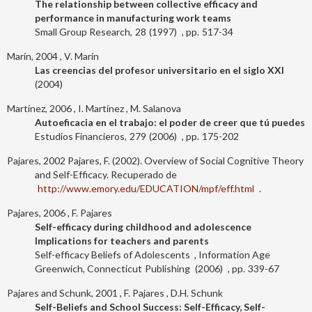
The relationship between collective efficacy and
performance in manufacturing work teams
Small Group Research
28
1997
517-34
Marín, 2004
V. Marín
Las creencias del profesor universitario en el siglo XXI
2004
Martínez, 2006
I. Martínez
M. Salanova
Autoeficacia en el trabajo: el poder de creer que tú puedes
Estudios Financieros
279
2006
175-202
Pajares, 2002
Pajares, F. (2002). Overview of Social Cognitive Theory
and Self-Efficacy. Recuperado de
http://www.emory.edu/EDUCATION/mpf/eff.html
.
Pajares, 2006
F. Pajares
Self-efficacy during childhood and adolescence
Implications for teachers and parents
Self-efficacy Beliefs of Adolescents
Information Age
Greenwich, Connecticut
Publishing
2006
339-67
Pajares and Schunk, 2001
F. Pajares
D.H. Schunk
Self-Beliefs and School Success: Self-Efficacy, Self-