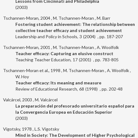
Lessons from Cincinnati and Philadelphia
2003
Tschannen-Moran, 2004
M. Tschannen-Moran
M. Barr
Fostering student achievement: The relationship between
collective teacher efficacy and student achievement
Leadership and Policy in Schools
3
2004
187-207
Tschannen-Moran, 2001
M. Tschannen-Moran
A. Woolfolk
Teacher efficacy: Capturing an elusive construct
Teaching Teacher Education
17
2001
783-805
Tschannen-Moran et al., 1998
M. Tschannen-Moran
A. Woolfolk
W. Hoy
Teacher efficacy: Its meaning and measure
Review of Educational Research
68
1998
202-48
Valcárcel, 2003
M. Valcárcel
La preparación del profesorado universitario español para
la Convergencia Europea en Educación Superior
2003
Vigotsky, 1978
L.S. Vigotsky
Mind in Society: The Development of Higher Psychological