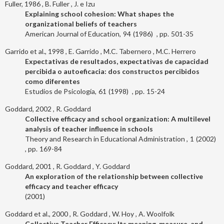
Fuller, 1986
B. Fuller
J. e Izu
Explaining school cohesion: What shapes the
organizational beliefs of teachers
American Journal of Education
94
1986
501-35
Garrido et al., 1998
E. Garrido
M.C. Tabernero
M.C. Herrero
Expectativas de resultados, expectativas de capacidad
percibida o autoeficacia: dos constructos percibidos
como diferentes
Estudios de Psicología
61
1998
15-24
Goddard, 2002
R. Goddard
Collective efficacy and school organization: A multilevel
analysis of teacher influence in schools
Theory and Research in Educational Administration
1
2002
169-84
Goddard, 2001
R. Goddard
Y. Goddard
An exploration of the relationship between collective
efficacy and teacher efficacy
2001
Goddard et al., 2000
R. Goddard
W. Hoy
A. Woolfolk
Collective Teacher Efficacy: Its meaning, measure, and