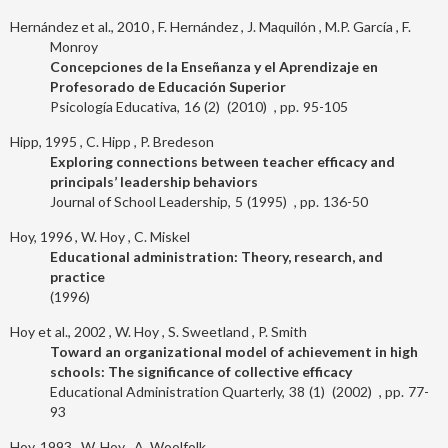
Hernández et al., 2010
F. Hernández
J. Maquilón
M.P. García
F.
Monroy
Concepciones de la Enseñanza y el Aprendizaje en
Profesorado de Educación Superior
Psicología Educativa
16
2
2010
95-105
Hipp, 1995
C. Hipp
P. Bredeson
Exploring connections between teacher efficacy and
principals’ leadership behaviors
Journal of School Leadership
5
1995
136-50
Hoy, 1996
W. Hoy
C. Miskel
Educational administration: Theory, research, and
practice
1996
Hoy et al., 2002
W. Hoy
S. Sweetland
P. Smith
Toward an organizational model of achievement in high
schools: The significance of collective efficacy
Educational Administration Quarterly
38
1
2002
77-
93
Hoy, 1993
W. Hoy
A. Woolfolk