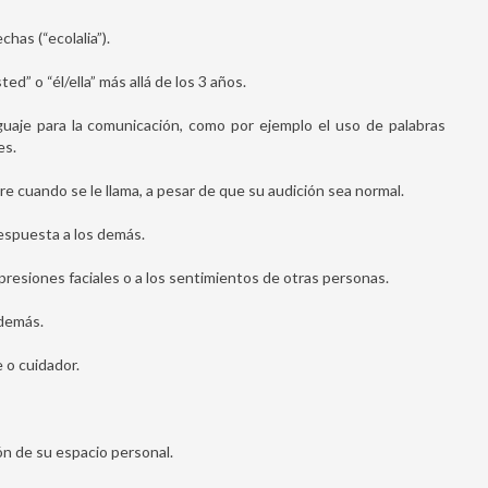
has (“ecolalia”).
d” o “él/ella” más allá de los 3 años.
uaje para la comunicación, como por ejemplo el uso de palabras
es.
 cuando se le llama, a pesar de que su audición sea normal.
respuesta a los demás.
resiones faciales o a los sentimientos de otras personas.
 demás.
e o cuidador.
ón de su espacio personal.