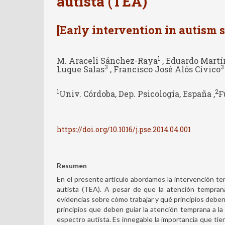
autista (TEA)
[Early intervention in autism 
1
M. Araceli Sánchez-Raya
, Eduardo Martí
3
3
Luque Salas
, Francisco José Alós Cívico
1
2
Univ. Córdoba, Dep. Psicología, España ,
F
https://doi.org/10.1016/j.pse.2014.04.001
Resumen
En el presente artículo abordamos la intervención te
autista (TEA). A pesar de que la atención tempran
evidencias sobre cómo trabajar y qué principios deben
principios que deben guiar la atención temprana a la
espectro autista. Es innegable la importancia que tien