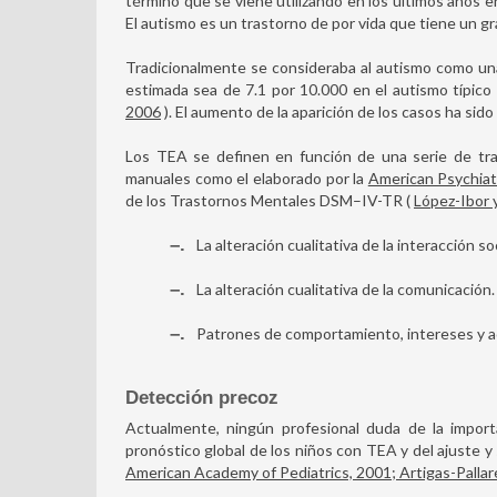
término que se viene utilizando en los últimos años
El autismo es un trastorno de por vida que tiene un gr
Tradicionalmente se consideraba al autismo como una
estimada sea de 7.1 por 10.000 en el autismo típico
2006
). El aumento de la aparición de los casos ha sido
Los TEA se definen en función de una serie de tras
manuales como el elaborado por la
American Psychiat
de los Trastornos Mentales DSM–IV-TR (
López-Ibor 
–
La alteración cualitativa de la interacción soc
–
La alteración cualitativa de la comunicación.
–
Patrones de comportamiento, intereses y ac
Detección precoz
Actualmente, ningún profesional duda de la import
pronóstico global de los niños con TEA y del ajuste y 
American Academy of Pediatrics, 2001; Artigas-Palla