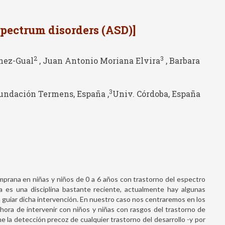
spectrum disorders (ASD)]
2
3
nez-Gual
, Juan Antonio Moriana Elvira
, Barbara
3
undación Termens, España ,
Univ. Córdoba, España
mprana en niñas y niños de 0 a 6 años con trastorno del espectro
a es una disciplina bastante reciente, actualmente hay algunas
 guiar dicha intervención. En nuestro caso nos centraremos en los
 hora de intervenir con niños y niñas con rasgos del trastorno de
e la detección precoz de cualquier trastorno del desarrollo -y por