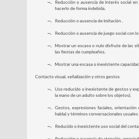
–
Reducción o ausencia de interés social en 
hacerlo de forma indebida.
–
Reducción o ausencia de imitación .
–
Reducción o ausencia de juego social con lo
–
Mostrar un escaso o nulo disfrute de las si
las fiestas de cumpleaños.
–
Mostrar una escasa o inexistente capacidad 
Contacto visual, señalización y otros gestos
–
Uso reducido o inexistente de gestos y exp
la mano de un adulto sobre los objetos).
–
Gestos, expresiones faciales, orientación 
habla) y términos conversacionales usuales
–
Reducido o inexistente uso social del contac
–
Reducción o ausencia de atención, apreciada 