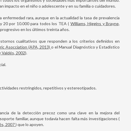
 en todos los organismos y sociedades más importantes del mundo.
an impacto en el niño o adolescente y en su familia o cuidadores.
 enfermedad rara, aunque en la actualidad la tasa de prevalencia
 y 20 por 10.000 para todos los TEA (
Williams, Higgins y Brayne,
 progresivo en los últimos treinta años.
tornos cualitativos que responden a los criterios definidos en
ric Asocciation (APA, 2013)
o el Manual Diagnóstico y Estadístico
y Valdés, 2002
).
ial.
tividades restringidos, repetitivos y estereotipados.
ancia de la detección precoz como una clave en la mejora del
soporte familiar, aunque todavía hacen falta más investigaciones (
rés, 2007
) que lo apoyen.