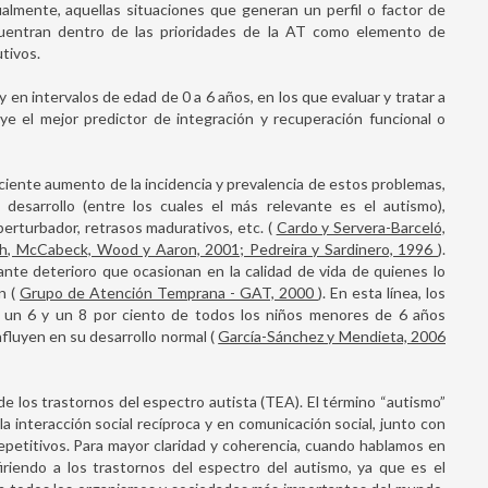
almente, aquellas situaciones que generan un perfil o factor de
cuentran dentro de las prioridades de la AT como elemento de
tivos.
y en intervalos de edad de 0 a 6 años, en los que evaluar y tratar a
ye el mejor predictor de integración y recuperación funcional o
ciente aumento de la incidencia y prevalencia de estos problemas,
 desarrollo (entre los cuales el más relevante es el autismo),
erturbador, retrasos madurativos, etc. (
Cardo y Servera-Barceló,
h, McCabeck, Wood y Aaron, 2001; Pedreira y Sardinero, 1996
).
nte deterioro que ocasionan en la calidad de vida de quienes lo
n (
Grupo de Atención Temprana - GAT, 2000
). En esta línea, los
e un 6 y un 8 por ciento de todos los niños menores de 6 años
fluyen en su desarrollo normal (
García-Sánchez y Mendieta, 2006
de los trastornos del espectro autista (TEA). El término “autismo”
 la interacción social recíproca y en comunicación social, junto con
epetitivos. Para mayor claridad y coherencia, cuando hablamos en
iriendo a los trastornos del espectro del autismo, ya que es el