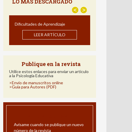
LO MÁS DESCARGADO
<
>
Estrategias para Mejorar la
Comprensión Lectora: Impacto de un
Programa de Intervención en Español
LEER ARTÍCULO
Publique en la revista
Utilice estos enlaces para enviar un articulo
a la Psicología Educativa
>Envío de manuscritos online
>Guía para Autores (PDF)