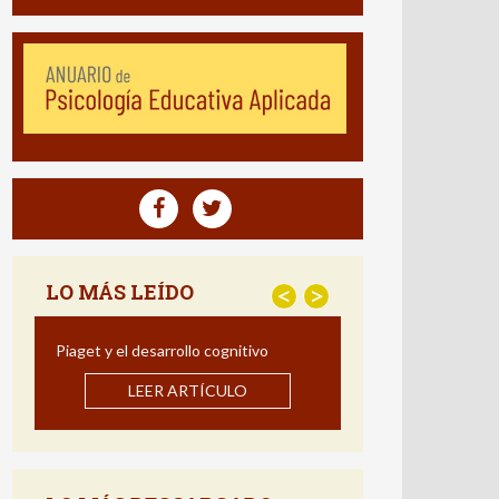
LO MÁS LEÍDO
<
>
Estrategias para Mejorar la
Comprensión Lectora: Impacto de un
Programa de Intervención en Español
LEER ARTÍCULO