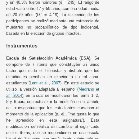
y un 40.3% fueron hombres (
n
= 245). El rango de
edad varió entre 17 y 50 años, con una edad media
de 20.79 años (
DT
= 4.19). La selección de los
participantes se realizó mediante una estrategia de
muestreo no probabilístico de tipo incidental,
basada en la elección de grupos intactos.
Instrumentos
Escala de Satisfacción Académica (ESA).
Se
compone de 7 ítems que constituyen un único
factor que mide el bienestar y disfrute que los
estudiantes perciben en relación a su rol como
estudiantes (
Lent et al., 2007
). En este estudio se
utilizó la versión adaptada al español (
Medrano et
al., 2014
), en la cual se modificaron los ítems 1, 2,
5 y 6 para contextualizar la medición en el ámbito
de la asignatura que los estudiantes cursaban al
momento de la aplicación (p. ej., “me gusta lo que
he aprendido en esta asignatura”). Esta
modificación se realizó sin cambiar el significado
de los ítems, que se respondieron en una escala
Likert de 7 puntos que varió desde
totalmente en