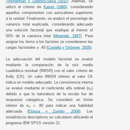
Timmerman y Lorenzo-Seva (2011)
. Además, se
utilizó el criterio de
Kaiser (1960)
, considerando
aquellos componentes con autovalores superiores
a la unidad. Finalmente, se analizó el porcentaje de
varianza total explicada, considerando adecuado
una solución factorial que explique al menos el
50% de la varianza total (
Merenda, 1997
). Para
asignar los ítems a los factores se consideraron las
cargas factoriales ≥ .40 (
Costello y Osborne, 2005
).
La adecuación del modelo factorial se evaluó
mediante la comparación de la raíz media
cuadrática residual (RMSR) con el valor criterio de
Kelly (CK). Un valor RMSR inferior al valor CK
indica un modelo adecuado. La consistencia interna
se evaluó mediante el coeficiente alfa ordinal (α
)
o
debido a que la naturaleza de la escala fue de
respuesta categórica. Se consideró un límite
inferior de α
= .80 para indicar una fiabilidad
o
adecuada (
Elosua y Zumbo, 2008
). Los
estadísticos descriptivos se calcularon utilizando el
programa IBM SPSS versión 21.