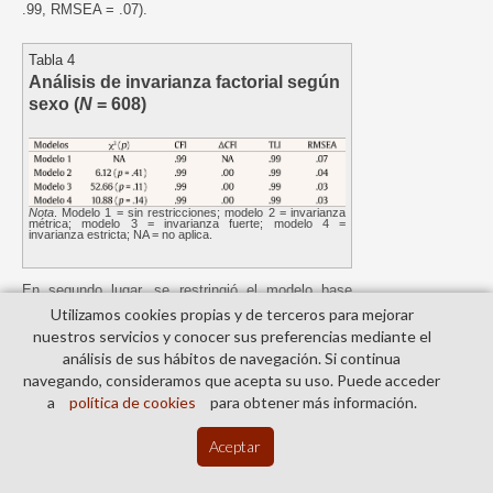
.99, RMSEA = .07).
Tabla 4
Análisis de invarianza factorial según
sexo (
N
= 608)
Nota
. Modelo 1 = sin restricciones; modelo 2 = invarianza
métrica; modelo 3 = invarianza fuerte; modelo 4 =
invarianza estricta; NA = no aplica.
En segundo lugar, se restringió el modelo base
sobre las cargas factoriales (modelo 2),
Utilizamos cookies propias y de terceros para mejorar
evaluándose la invarianza métrica. Los valores de
nuestros servicios y conocer sus preferencias mediante el
los índices de ajuste permiten aceptar este nivel de
análisis de sus hábitos de navegación. Si continua
invarianza, ya que los resultados de comparación
navegando, consideramos que acepta su uso. Puede acceder
2
de la prueba χ
no fueron significativos,
a
política de cookies
para obtener más información.
observándose adecuados valores de ajuste del
2
modelo de medida (χ
= 6.12,
p
= .41, CFI = .99,
Aceptar
TLI = .99, RMSEA = .04).