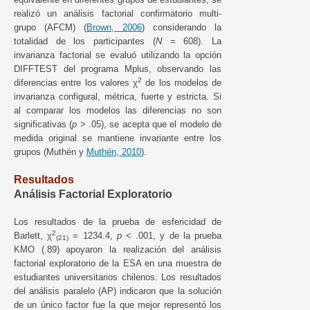
realizó un análisis factorial confirmatorio multi-
grupo (AFCM) (
Brown, 2006
) considerando la
totalidad de los participantes (
N
= 608). La
invarianza factorial se evaluó utilizando la opción
DIFFTEST del programa Mplus, observando las
2
diferencias entre los valores χ
de los modelos de
invarianza configural, métrica, fuerte y estricta. Si
al comparar los modelos las diferencias no son
significativas (
p
> .05), se acepta que el modelo de
medida original se mantiene invariante entre los
grupos (Muthén y
Muthén, 2010
).
Resultados
Análisis Factorial Exploratorio
Los resultados de la prueba de esfericidad de
2
Barlett, χ
= 1234.4,
p
< .001, y de la prueba
(21)
KMO (.89) apoyaron la realización del análisis
factorial exploratorio de la ESA en una muestra de
estudiantes universitarios chilenos. Los resultados
del análisis paralelo (AP) indicaron que la solución
de un único factor fue la que mejor representó los