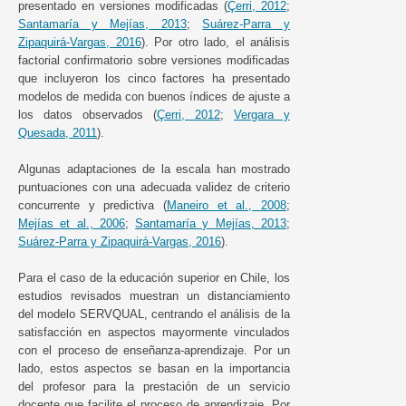
presentado en versiones modificadas (
Çerri, 2012
;
Santamaría y Mejías, 2013
;
Suárez-Parra y
Zipaquirá-Vargas, 2016
). Por otro lado, el análisis
factorial confirmatorio sobre versiones modificadas
que incluyeron los cinco factores ha presentado
modelos de medida con buenos índices de ajuste a
los datos observados (
Çerri, 2012
;
Vergara y
Quesada, 2011
).
Algunas adaptaciones de la escala han mostrado
puntuaciones con una adecuada validez de criterio
concurrente y predictiva (
Maneiro et al., 2008
;
Mejías et al., 2006
;
Santamaría y Mejías, 2013
;
Suárez-Parra y Zipaquirá-Vargas, 2016
).
Para el caso de la educación superior en Chile, los
estudios revisados muestran un distanciamiento
del modelo SERVQUAL, centrando el análisis de la
satisfacción en aspectos mayormente vinculados
con el proceso de enseñanza-aprendizaje. Por un
lado, estos aspectos se basan en la importancia
del profesor para la prestación de un servicio
docente que facilite el proceso de aprendizaje. Por