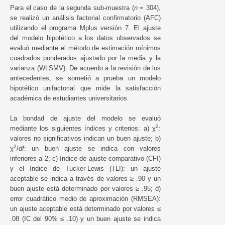
Para el caso de la segunda sub-muestra (
n
= 304),
se realizó un análisis factorial confirmatorio (AFC)
utilizando el programa Mplus versión 7. El ajuste
del modelo hipotético a los datos observados se
evaluó mediante el método de estimación mínimos
cuadrados ponderados ajustado por la media y la
varianza (WLSMV). De acuerdo a la revisión de los
antecedentes, se sometió a prueba un modelo
hipotético unifactorial que mide la satisfacción
académica de estudiantes universitarios.
La bondad de ajuste del modelo se evaluó
2
mediante los siguientes índices y criterios: a) χ
:
valores no significativos indican un buen ajuste; b)
2
χ
/
df
: un buen ajuste se indica con valores
inferiores a 2; c) índice de ajuste comparativo (CFI)
y el índice de Tucker-Lewis (TLI): un ajuste
aceptable se indica a través de valores ≥ .90 y un
buen ajuste está determinado por valores ≥ .95; d)
error cuadrático medio de aproximación (RMSEA):
un ajuste aceptable está determinado por valores ≤
.08 (IC del 90% ≤ .10) y un buen ajuste se indica