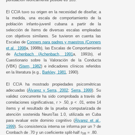
El CCIA tuvo su origen en la necesidad de diseñar, a
la medida, una escala de comportamiento de la
población infanto-juvenil cubana a partir de la
selección de ítems de diversas escalas empleadas
con objetivos similares. Se tuvieron en cuenta las
Escalas de
Conners para padres y maestros (Conners
et al., 1998
a, 1998b), las Escalas de Comportamiento
de
Achenbach (Achenbach, 1991
a, 1991b), el
Cuestionario sobre la Valoración de la Conducta
(VBK) (
Stern, 1982
) e indicadores clínicos referidos
en la literatura (e.g.,
Barkley, 1981
, 1990).
El CCIA ha mostrado propiedades psicométricas
adecuadas (
Álvarez y Serra, 2002
;
Serra, 1999
). Su
validez concurrente ha sido comprobada a través de
correlaciones significativas, r > .50, p < .01, entre 14
ítems y el resultado de la prueba computarizada de
atención sostenida NeuroTas 1.0, utilizada en Cuba
para evaluar este dominio cognitivo (
Álvarez et al.,
1999
). Su consistencia interna se informa por un ? de
Cronbach de .70 y un coeficiente split-half r
= .80.
SB