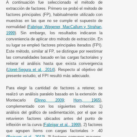
A continuación fue seleccionado el método de
extracción de factores. Primero se probó el método de
factores principales (FP), habitualmente utilizado con
muestras en las que no se cumple el supuesto de
normalidad (
Fabrigar, Wegener, MacCallum y Strahan,
1999
). Sin embargo, los resultados indicaron la
conveniencia de aplicar otro método de extracción. En
su lugar se empleó factores principales iterados (FPI).
Este método, similar al FP, se distingue por reestimar
las comunalidades basado en las cargas factoriales y
reiterar el análisis hasta que exista convergencia
(
Lloret-Segura et al., 2014
). Respecto al objetivo del
presente estudio, el FPI resultó más adecuado.
Para elegir la cantidad de factores a retener, se
realizó un análisis paralelo basado en la extensión de
Montecarlo (
Dinno, 2009
;
Horn, 1965
),
complementado con los siguientes criterios: 1)
análisis del gráfico de sedimentación, por el que se
retuvieron factores ubicados antes del punto de
inflexión en la curva (
Fabrigar et al., 1999
), 2) factores
que agrupen ítems con cargas factoriales > .40
(
Beavers et al., 2013
), 3) factores comunes mayores,