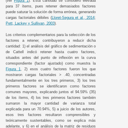
(ver
Figura 1
). Esta cantidad se consideró elevada
para 37 ítems, pues retener demasiados factores
puede saturar la solución de forma errónea, generando
cargas factoriales débiles (
Lloret-Segura et al., 2014
;
Pett, Lackey y Sullivan, 2003
).
Los criterios complementarios para la selección de los
factores a retener, contribuyeron a reducir dicha
cantidad: 1) el análisis del gráfico de sedimentación o
de Cattell indicó retener hasta cuatro factores,
situados antes del punto de inflexión en la curva
correspondiente (factor ajustado) como muestra la
Figura 1
, 2) esos cuatro factores fueron los que
mostraron cargas factoriales > .40, concentradas
fundamentalmente en los tres primeros, 3) los tres
primeros factores se identificaron como factores
comunes mayores, explicando juntos el 94.59% (35)
de los ítems, 4) los tres primeros factores también
sumaron la mayor cantidad de varianza total
explicada para un 70.94%, 5) a juicio de los autores,
esos tres factores resultaron comprensibles y
teóricamente sustentables, como se explica más
adelante, y 6) en el análisis de la matriz de residuos