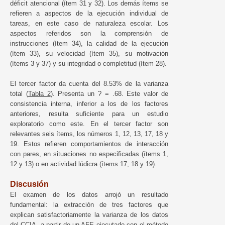
déficit atencional (ítem 31 y 32). Los demás ítems se
refieren a aspectos de la ejecución individual de
tareas, en este caso de naturaleza escolar. Los
aspectos referidos son la comprensión de
instrucciones (ítem 34), la calidad de la ejecución
(ítem 33), su velocidad (ítem 35), su motivación
(ítems 3 y 37) y su integridad o completitud (ítem 28).
El tercer factor da cuenta del 8.53% de la varianza
total (
Tabla 2
). Presenta un ? = .68. Este valor de
consistencia interna, inferior a los de los factores
anteriores, resulta suficiente para un estudio
exploratorio como este. En el tercer factor son
relevantes seis ítems, los números 1, 12, 13, 17, 18 y
19. Estos refieren comportamientos de interacción
con pares, en situaciones no especificadas (ítems 1,
12 y 13) o en actividad lúdicra (ítems 17, 18 y 19).
Discusión
El examen de los datos arrojó un resultado
fundamental: la extracción de tres factores que
explican satisfactoriamente la varianza de los datos
del CCIA, a partir de un AFE ejecutado con el método