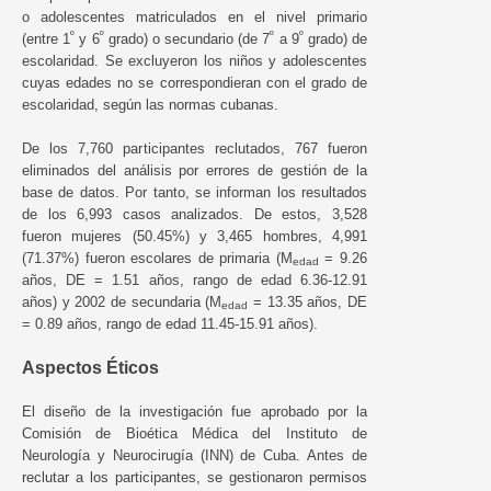
o adolescentes matriculados en el nivel primario
º
º
º
º
(entre 1
y 6
grado) o secundario (de 7
a 9
grado) de
escolaridad. Se excluyeron los niños y adolescentes
cuyas edades no se correspondieran con el grado de
escolaridad, según las normas cubanas.
De los 7,760 participantes reclutados, 767 fueron
eliminados del análisis por errores de gestión de la
base de datos. Por tanto, se informan los resultados
de los 6,993 casos analizados. De estos, 3,528
fueron mujeres (50.45%) y 3,465 hombres, 4,991
(71.37%) fueron escolares de primaria (M
= 9.26
edad
años, DE = 1.51 años, rango de edad 6.36-12.91
años) y 2002 de secundaria (M
= 13.35 años, DE
edad
= 0.89 años, rango de edad 11.45-15.91 años).
Aspectos Éticos
El diseño de la investigación fue aprobado por la
Comisión de Bioética Médica del Instituto de
Neurología y Neurocirugía (INN) de Cuba. Antes de
reclutar a los participantes, se gestionaron permisos