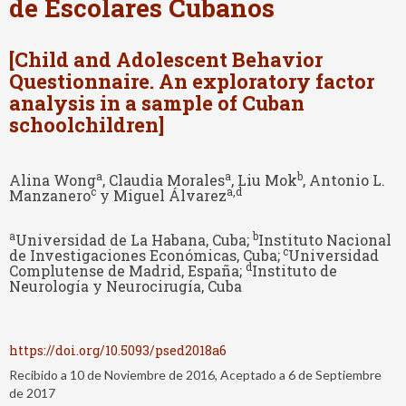
de Escolares Cubanos
[Child and Adolescent Behavior
Questionnaire. An exploratory factor
analysis in a sample of Cuban
schoolchildren]
a
a
b
Alina Wong
, Claudia Morales
, Liu Mok
, Antonio L.
c
a,d
Manzanero
y Miguel Álvarez
a
b
Universidad de La Habana, Cuba;
Instituto Nacional
c
de Investigaciones Económicas, Cuba;
Universidad
d
Complutense de Madrid, España;
Instituto de
Neurología y Neurocirugía, Cuba
https://doi.org/10.5093/psed2018a6
Recibido a 10 de Noviembre de 2016, Aceptado a 6 de Septiembre
de 2017