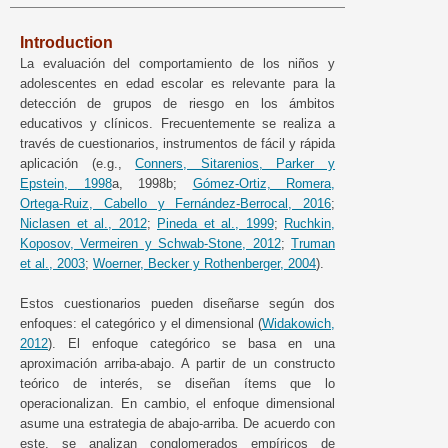
Introduction
La evaluación del comportamiento de los niños y
adolescentes en edad escolar es relevante para la
detección de grupos de riesgo en los ámbitos
educativos y clínicos. Frecuentemente se realiza a
través de cuestionarios, instrumentos de fácil y rápida
aplicación (e.g.,
Conners, Sitarenios, Parker y
Epstein, 1998
a, 1998b;
Gómez-Ortiz, Romera,
Ortega-Ruiz, Cabello y Fernández-Berrocal, 2016
;
Niclasen et al., 2012
;
Pineda et al., 1999
;
Ruchkin,
Koposov, Vermeiren y Schwab-Stone, 2012
;
Truman
et al., 2003
;
Woerner, Becker y Rothenberger, 2004
).
Estos cuestionarios pueden diseñarse según dos
enfoques: el categórico y el dimensional (
Widakowich,
2012
). El enfoque categórico se basa en una
aproximación arriba-abajo. A partir de un constructo
teórico de interés, se diseñan ítems que lo
operacionalizan. En cambio, el enfoque dimensional
asume una estrategia de abajo-arriba. De acuerdo con
este, se analizan conglomerados empíricos de