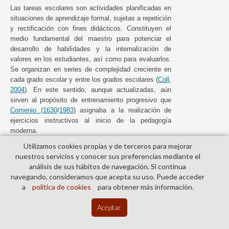
Las tareas escolares son actividades planificadas en
situaciones de aprendizaje formal, sujetas a repetición
y rectificación con fines didácticos. Constituyen el
medio fundamental del maestro para potenciar el
desarrollo de habilidades y la internalización de
valores en los estudiantes, así como para evaluarlos.
Se organizan en series de complejidad creciente en
cada grado escolar y entre los grados escolares (
Coll,
2004
). En este sentido, aunque actualizadas, aún
sirven al propósito de entrenamiento progresivo que
Comenio (1630
/
1983
) asignaba a la realización de
ejercicios instructivos al inicio de la pedagogía
moderna.
Utilizamos cookies propias y de terceros para mejorar
Por sí mismas, las tareas escolares plantean
nuestros servicios y conocer sus preferencias mediante el
diversas demandas a los procesos atencionales de
análisis de sus hábitos de navegación. Si continua
niños y adolescentes (
Conte, 1991
). Los currículos
navegando, consideramos que acepta su uso. Puede acceder
contemplan la modulación de esas exigencias de
a
política de cookies
para obtener más información.
esfuerzo atencional según el grado escolar y la edad
que los estudiantes deben tener al cursarlo. El
Aceptar
aprendizaje escolar se ve afectado por el modo y la
medida en que niños y adolescentes logren satisfacer