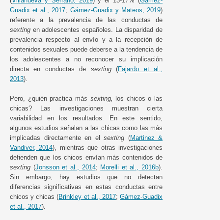
(
Villanueva y Serrano, 2019
) y el 13-17% (
Gámez-
Guadix et al., 2017
;
Gámez-Guadix y Mateos, 2019
)
referente a la prevalencia de las conductas de
sexting
en adolescentes españoles. La disparidad de
prevalencia respecto al envío y a la recepción de
contenidos sexuales puede deberse a la tendencia de
los adolescentes a no reconocer su implicación
directa en conductas de
sexting
(
Fajardo et al.,
2013
).
Pero, ¿quién practica má
s sexting,
los chicos o las
chicas? Las investigaciones muestran cierta
variabilidad en los resultados. En este sentido,
algunos estudios señalan a las chicas como las más
implicadas directamente en el
sexting
(
Martinez &
Vandiver, 2014
), mientras que otras investigaciones
defienden que los chicos envían más contenidos de
sexting
(
Jonsson et al., 2014
;
Morelli et al., 2016b
).
Sin embargo, hay estudios que no detectan
diferencias significativas en estas conductas entre
chicos y chicas (
Brinkley et al., 2017
;
Gámez-Guadix
et al., 2017
).