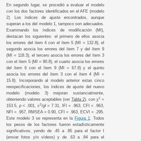
En segundo lugar, se procedió a evaluar el modelo
con los dos factores identificados en el AFE (modelo
2). Los índices de ajuste encontrados, aunque
superan a los del modelo 1, tampoco son adecuados.
Examinando los índices de modificación (MI),
destacan los siguientes: el primero de ellos asocia
los errores del ítem 4 con el ítem 5 (MI = 132.8), el
segundo asocia los errores del ítem 7 y del ítem 9
(MI = 118.3), el tercero asocia los errores del ítem 3
con el ítem 5 (MI = 90.8), el cuarto asocia los errores
del ítem 6 con el ítem 9 (MI = 67.8) y el quinto
asocia los errores del ítem 3 con el ítem 4 (MI =
15.8). Incorporando al modelo anterior estas cinco
reespecificaciones, los índices de ajuste del nuevo
modelo (modelo 3) mejoran sustancialmente,
2
obteniendo valores aceptables (ver
Tabla 2
), con χ
=
2
153.5,
p
< .001, c
/
gl
= 7.31, IFI = .963, CFI = .963,
NFI = .957, RMSEA = 0.90, CFI = .963, ECVI = .295.
Este modelo 3 se representa en la
Figura 1
. Todos
los pesos de los factores fueron estadísticamente
significativos, yendo de .45 a .85 para el factor I
(enviar fotos y/o vídeos) y de .63 a .84 para el