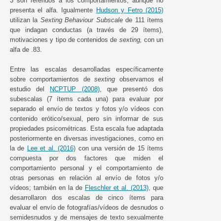
3 son referidos a los comportamientos, aunque no
presenta el alfa. Igualmente
Hudson y Fetro (2015)
utilizan la
Sexting Behaviour Subscale
de 111 ítems
que indagan conductas (a través de 29 ítems),
motivaciones y tipo de contenidos de
sexting,
con un
alfa de .83.
Entre las escalas desarrolladas específicamente
sobre comportamientos de
sexting
observamos el
estudio del
NCPTUP (2008)
, que presentó dos
subescalas (7 ítems cada una) para evaluar por
separado el envío de textos y fotos y/o vídeos con
contenido erótico/sexual, pero sin informar de sus
propiedades psicométricas. Esta escala fue adaptada
posteriormente en diversas investigaciones, como en
la de
Lee et al. (2016)
con una versión de 15 ítems
compuesta por dos factores que miden el
comportamiento personal y el comportamiento de
otras personas en relación al envío de fotos y/o
vídeos; también en la de
Fleschler et al. (2013)
, que
desarrollaron dos escalas de cinco ítems para
evaluar el envío de fotografías/vídeos de desnudos o
semidesnudos y de mensajes de texto sexualmente