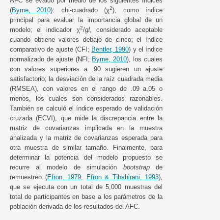
AFC se evaluó por medio de los siguientes índices
2
(
Byrne, 2010
): chi-cuadrado (χ
), como índice
principal para evaluar la importancia global de un
2
modelo; el indicador χ
/
gl
, considerado aceptable
cuando obtiene valores debajo de cinco; el índice
comparativo de ajuste (CFI;
Bentler, 1990
) y el índice
normalizado de ajuste (NFI;
Byrne, 2010
), los cuales
con valores superiores a .90 sugieren un ajuste
satisfactorio; la desviación de la raíz cuadrada media
(RMSEA), con valores en el rango de .09 a.05 o
menos, los cuales son considerados razonables.
También se calculó el índice esperado de validación
cruzada (ECVI), que mide la discrepancia entre la
matriz de covarianzas implicada en la muestra
analizada y la matriz de covarianzas esperada para
otra muestra de similar tamaño. Finalmente, para
determinar la potencia del modelo propuesto se
recurre al modelo de simulación
bootstrap
de
remuestreo (
Efron, 1979
;
Efron & Tibshirani, 1993
),
que se ejecuta con un total de 5,000 muestras del
total de participantes en base a los parámetros de la
población derivada de los resultados del AFC.