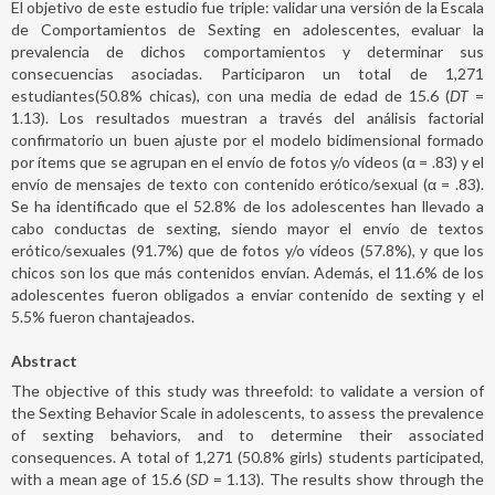
El objetivo de este estudio fue triple: validar una versión de la Escala
de Comportamientos de Sexting en adolescentes, evaluar la
prevalencia de dichos comportamientos y determinar sus
consecuencias asociadas. Participaron un total de 1,271
estudiantes(50.8% chicas), con una media de edad de 15.6 (
DT
=
1.13). Los resultados muestran a través del análisis factorial
confirmatorio un buen ajuste por el modelo bidimensional formado
por ítems que se agrupan en el envío de fotos y/o vídeos (α = .83) y el
envío de mensajes de texto con contenido erótico/sexual (α = .83).
Se ha identificado que el 52.8% de los adolescentes han llevado a
cabo conductas de sexting, siendo mayor el envío de textos
erótico/sexuales (91.7%) que de fotos y/o vídeos (57.8%), y que los
chicos son los que más contenidos envían. Además, el 11.6% de los
adolescentes fueron obligados a enviar contenido de sexting y el
5.5% fueron chantajeados.
Abstract
The objective of this study was threefold: to validate a version of
the Sexting Behavior Scale in adolescents, to assess the prevalence
of sexting behaviors, and to determine their associated
consequences. A total of 1,271 (50.8% girls) students participated,
with a mean age of 15.6 (
SD
= 1.13). The results show through the