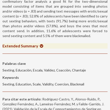
confirmatory factor analysis a good fit for the two-dimensional
model consisting of items that are grouped into sending photos
and/or vídeos (α = .83) and sending text messages with erotic/sexual
content (α = .83); 52.8% of adolescents have been identified to carry
out sexting behaviors, with texts (91.7%) being more erotic/sexual
than photos and/or vídeos (57.8%), and boys the ones that most
content send. In addition, 11.6% of adolescents were forced to
send sexting content and 5.5% of them were blackmailed.
Extended Summary
Palabras clave
Sexting, Educación, Escala, Validez, Coacción, Chantaje
Keywords
Sexting, Education, Scale, Validity, Coercion, Blackmail
Para citar este artículo:
Rodríguez-Castro, Y., Alonso-Ruido, P.,
González-Fernández, A., Lameiras-Fernández, M. y Faílde-Garrido, J.
(2021). Validación de la Escala de Comportamientos de
Sexting
en