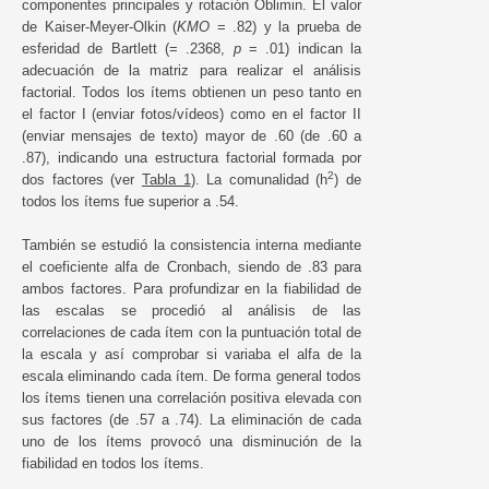
componentes principales y rotación Oblimin. El valor
de Kaiser-Meyer-Olkin (
KMO
= .82) y la prueba de
esferidad de Bartlett (= .2368,
p
= .01) indican la
adecuación de la matriz para realizar el análisis
factorial. Todos los ítems obtienen un peso tanto en
el factor I (enviar fotos/vídeos) como en el factor II
(enviar mensajes de texto) mayor de .60 (de .60 a
.87), indicando una estructura factorial formada por
2
dos factores (ver
Tabla 1
). La comunalidad (h
) de
todos los ítems fue superior a .54.
También se estudió la consistencia interna mediante
el coeficiente alfa de Cronbach, siendo de .83 para
ambos factores. Para profundizar en la fiabilidad de
las escalas se procedió al análisis de las
correlaciones de cada ítem con la puntuación total de
la escala y así comprobar si variaba el alfa de la
escala eliminando cada ítem. De forma general todos
los ítems tienen una correlación positiva elevada con
sus factores (de .57 a .74). La eliminación de cada
uno de los ítems provocó una disminución de la
fiabilidad en todos los ítems.