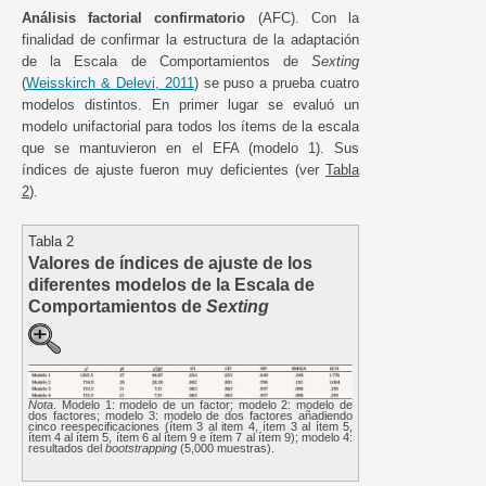
Análisis factorial confirmatorio
(AFC). Con la
finalidad de confirmar la estructura de la adaptación
de la Escala de Comportamientos de
Sexting
(
Weisskirch & Delevi, 2011
) se puso a prueba cuatro
modelos distintos. En primer lugar se evaluó un
modelo unifactorial para todos los ítems de la escala
que se mantuvieron en el EFA (modelo 1). Sus
índices de ajuste fueron muy deficientes (ver
Tabla
2
).
Tabla 2
Valores de índices de ajuste de los
diferentes modelos de la Escala de
Comportamientos de
Sexting
Nota
. Modelo 1: modelo de un factor; modelo 2: modelo de
dos factores; modelo 3: modelo de dos factores añadiendo
cinco reespecificaciones (ítem 3 al item 4, ítem 3 al ítem 5,
ítem 4 al ítem 5, ítem 6 al ítem 9 e ítem 7 al ítem 9); modelo 4:
resultados del
bootstrapping
(5,000 muestras).