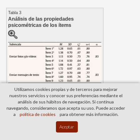
Tabla 3
Análisis de las propiedades
psicométricas de los ítems
c
Nota. M
= media;
SD
= desviación típica;
r
= correlación
it
1
ítem-total corregido; α-ítem = alfa si se elimina el ítem.
Ítems
Utilizamos cookies propias y de terceros para mejorar
originales (Weisskirch y Delevi, 2011).
nuestros servicios y conocer sus preferencias mediante el
análisis de sus hábitos de navegación. Si continua
Indicadores de validez de criterio.
Las
navegando, consideramos que acepta su uso. Puede acceder
correlaciones entre las dos subescalas de
a
política de cookies
para obtener más información.
comportamiento de
sexting
son significativas. Enviar
fotos o vídeos de sí mismos correlaciona de forma
Aceptar
positiva y elevada con enviar mensajes de texto (
r
=
.54,
p
< .01).