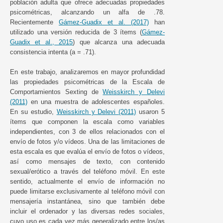
población adulta que ofrece adecuadas propiedades
psicométricas, alcanzando un alfa de .78.
Recientemente
Gámez-Guadix et al. (2017)
han
utilizado una versión reducida de 3 ítems (
Gámez-
Guadix et al., 2015
) que alcanza una adecuada
consistencia intenta (a = .71).
En este trabajo, analizaremos en mayor profundidad
las propiedades psicométricas de la Escala de
Comportamientos Sexting de
Weisskirch y Delevi
(2011)
en una muestra de adolescentes españoles.
En su estudio,
Weisskirch y Delevi (2011)
usaron 5
ítems que componen la escala como variables
independientes, con 3 de ellos relacionados con el
envío de fotos y/o vídeos. Una de las limitaciones de
esta escala es que evalúa el envío de fotos o vídeos,
así como mensajes de texto, con contenido
sexual/erótico a través del teléfono móvil. En este
sentido, actualmente el envío de información no
puede limitarse exclusivamente al teléfono móvil con
mensajería instantánea, sino que también debe
incluir el ordenador y las diversas redes sociales,
cuyo uso es cada vez más generalizado entre los/as