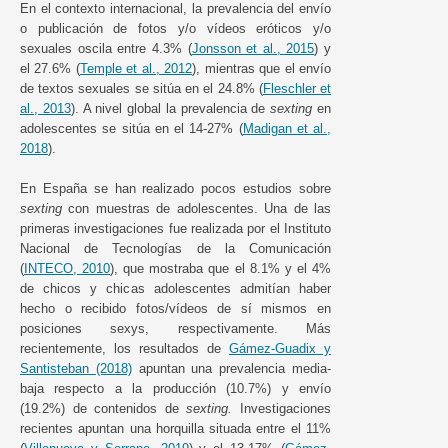
En el contexto internacional, la prevalencia del envío
o publicación de fotos y/o vídeos eróticos y/o
sexuales oscila entre 4.3% (
Jonsson et al., 2015
) y
el 27.6% (
Temple et al., 2012
), mientras que el envío
de textos sexuales se sitúa en el 24.8% (
Fleschler et
al., 2013
). A nivel global la prevalencia de
sexting
en
adolescentes se sitúa en el 14-27% (
Madigan et al.,
2018
).
En España se han realizado pocos estudios sobre
sexting
con muestras de adolescentes. Una de las
primeras investigaciones fue realizada por el Instituto
Nacional de Tecnologías de la Comunicación
(
INTECO, 2010
), que mostraba que el 8.1% y el 4%
de chicos y chicas adolescentes admitían haber
hecho o recibido fotos/vídeos de sí mismos en
posiciones sexys, respectivamente. Más
recientemente, los resultados de
Gámez-Guadix y
Santisteban (2018)
apuntan una prevalencia media-
baja respecto a la producción (10.7%) y envío
(19.2%) de contenidos de
sexting.
Investigaciones
recientes apuntan una horquilla situada entre el 11%