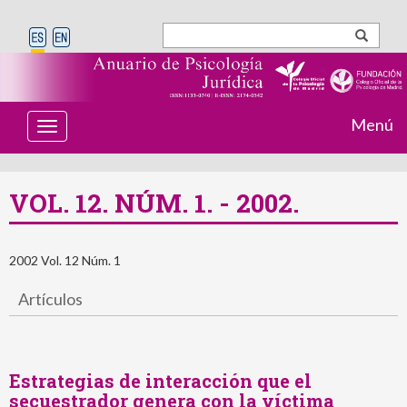
Menú
T
o
g
g
l
VOL. 12. NÚM. 1. - 2002.
e
n
a
v
2002 Vol. 12 Núm. 1
i
g
Artículos
a
t
i
o
n
Estrategias de interacción que el
secuestrador genera con la víctima