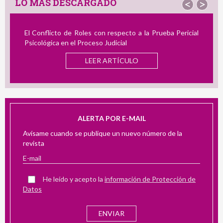
LO MÁS DESCARGADO
<
>
o a la Prueba Pericial
Revisión de Instrumentos en Español
Acoso Laboral: Su Utilidad en la Evaluació
LO
LEER ARTÍCULO
ALERTA POR E-MAIL
Avísame cuando se publique un nuevo número de la
revista
He leído y acepto la
información de Protección de
Datos