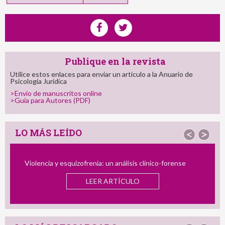
Publique en la revista
Utilice estos enlaces para enviar un articulo a la Anuario de
Psicología Jurídica
>Envío de manuscritos online
>Guía para Autores (PDF)
LO MÁS LEÍDO
<
>
 clínico-forense
El Perfil del Consumidor de Imágenes de 
Infantil: Semejanzas y Diferencias con el 
y el Delincuente Dual
LEER ARTÍCULO