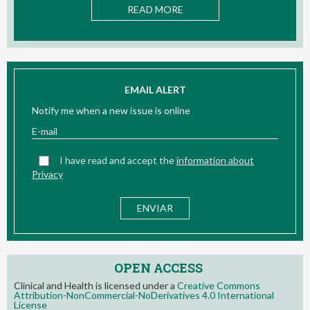
ORE
READ MORE
EMAIL ALERT
Notify me when a new issue is online
I have read and accept the
information about
Privacy
OPEN ACCESS
Clinical and Health is licensed under a
Creative Commons
Attribution-NonCommercial-NoDerivatives 4.0 International
License