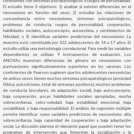
conexiones con síntomas psicopatológicos y rasgos de personalidad.
El estudio tiene 3 objetivos: 1) analizar si existen diferencias en el
neosexismo en función del sexo; 2) estudiar las relaciones de
concomitancia entre neosexismo, síntomas psicopatológicos,
problemas de conducta, rasgos de personalidad, cooperación,
habilidades sociales, autoconcepto, autoestima, y sentimientos de
felicidad; y 3) identificar variables predictoras del neosexismo. La
muestra está constituida por 322 adolescentes de 14 a 17 años. El
estudio utiliza una metodología correlacional. Para medir las variables
dependientes se utilizan 9 instrumentos de evaluación. Los
ANOVAs muestran diferencias de género en neosexismo con
puntuaciones significativamente superiores en los varones. Los
coeficientes de Pearson sugieren que los adolescentes neosexistas
de ambos sexos tienen muchos síntomas psicopatológicos (ansiedad
fóbica, psicoticismo, total de síntomas positivos), muchos problemas
de conducta (escolares, de adaptación social), bajo autoconcepto,
baja cooperación, pocas habilidades sociales apropiadas, mucha
sobreconfianza, celos-soledad, baja estabilidad emocional, baja
sociabilidad, y baja responsabilidad. El análisis de regresión múltiple
permite identificar como variables predictoras de neosexismo: alta
sobreconfianza, baja capacidad de cooperación y baja adaptación
social. La discusión plantea el relevante papel que pueden tener los
programas de intervención que fomentan la socialización y la