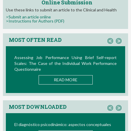
Online Submission
Use these links to submit an article to the Clinical and Health
>Submit an article online
>Instructions for Authors (PDF)
MOST OFTEN READ
<
>
sing Brief Self-report
La Teoría de las Demandas y Rec
vidual Work Performance
Nuevos Desarrollos en la Última Déca
READ MORE
ORE
MOST DOWNLOADED
<
>
 aspectos conceptuales
Bio/neurofeedback