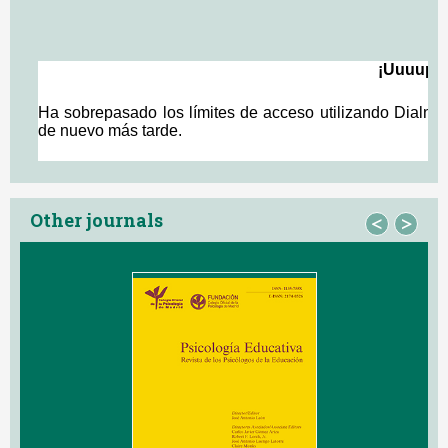
Other journals
<
>