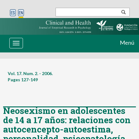
Menú
Toggle
navigation
Vol. 17. Num. 2. - 2006.
Pages
127-149
Neosexismo en adolescentes
de 14 a 17 años: relaciones con
autocencepto-autoestima,
personalidad, psicopatología,