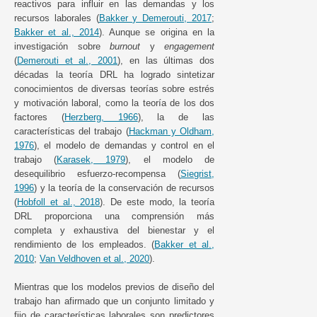
reactivos para influir en las demandas y los
recursos laborales (
Bakker y Demerouti, 2017
;
Bakker et al., 2014
). Aunque se origina en la
investigación sobre
burnout
y
engagement
(
Demerouti et al., 2001
), en las últimas dos
décadas la teoría DRL ha logrado sintetizar
conocimientos de diversas teorías sobre estrés
y motivación laboral, como la teoría de los dos
factores (
Herzberg, 1966
), la de las
características del trabajo (
Hackman y Oldham,
1976
), el modelo de demandas y control en el
trabajo (
Karasek, 1979
), el modelo de
desequilibrio esfuerzo-recompensa (
Siegrist,
1996
) y la teoría de la conservación de recursos
(
Hobfoll et al., 2018
). De este modo, la teoría
DRL proporciona una comprensión más
completa y exhaustiva del bienestar y el
rendimiento de los empleados. (
Bakker et al.,
2010
;
Van Veldhoven et al., 2020
).
Mientras que los modelos previos de diseño del
trabajo han afirmado que un conjunto limitado y
fijo de características laborales son predictores