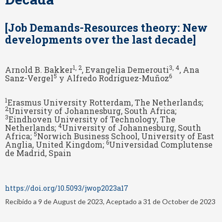
[Job Demands-Resources theory: New
developments over the last decade]
1
, 2
3
, 4
Arnold B. Bakker
, Evangelia Demerouti
, Ana
5
6
Sanz-Vergel
y Alfredo Rodríguez-Muñoz
1
Erasmus University Rotterdam, The Netherlands;
2
University of Johannesburg, South Africa;
3
Eindhoven University of Technology, The
4
Netherlands;
University of Johannesburg, South
5
Africa;
Norwich Business School, University of East
6
Anglia, United Kingdom;
Universidad Complutense
de Madrid, Spain
https://doi.org/10.5093/jwop2023a17
Recibido a 9 de August de 2023, Aceptado a 31 de October de 2023