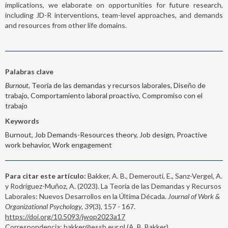
implications, we elaborate on opportunities for future research,
including JD-R interventions, team-level approaches, and demands
and resources from other life domains.
Palabras clave
Burnout
, Teoría de las demandas y recursos laborales, Diseño de
trabajo, Comportamiento laboral proactivo, Compromiso con el
trabajo
Keywords
Burnout, Job Demands-Resources theory, Job design, Proactive
work behavior, Work engagement
Para citar este artículo:
Bakker, A. B., Demerouti, E., Sanz-Vergel, A.
y Rodríguez-Muñoz, A. (2023). La Teoría de las Demandas y Recursos
Laborales: Nuevos Desarrollos en la Última Década.
Journal of Work &
Organizational Psychology, 39
(3), 157 - 167.
https://doi.org/10.5093/jwop2023a17
Correspondencia: bakker@essb.eur.nl (A. B. Bakker).