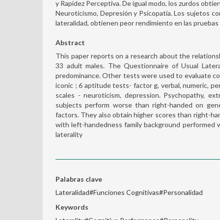
y Rapidez Perceptiva. De igual modo, los zurdos obti
Neuroticismo, Depresión y Psicopatía. Los sujetos c
lateralidad, obtienen peor rendimiento en las pruebas
Abstract
This paper reports on a research about the relations
33 adult males. The Questionnaire of Usual Latera
predominance. Other tests were used to evaluate cog
iconic ; 6 aptitude tests- factor g, verbal, numeric, p
scales - neuroticism, depression. Psychopathy, ext
subjects perform worse than right-handed on gener
factors. They also obtain higher scores than right-ha
with left-handedness family background performed wo
laterality
Palabras clave
Lateralidad#Funciones Cognitivas#Personalidad
Keywords