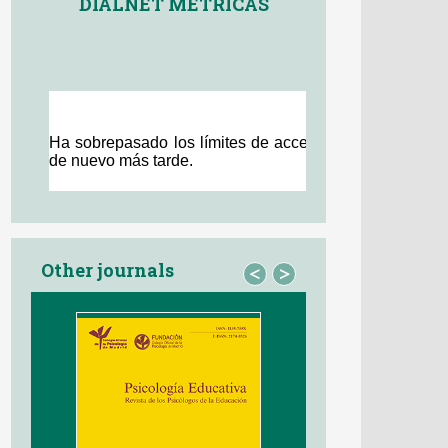
DIALNET MÉTRICAS
Other journals
<
>