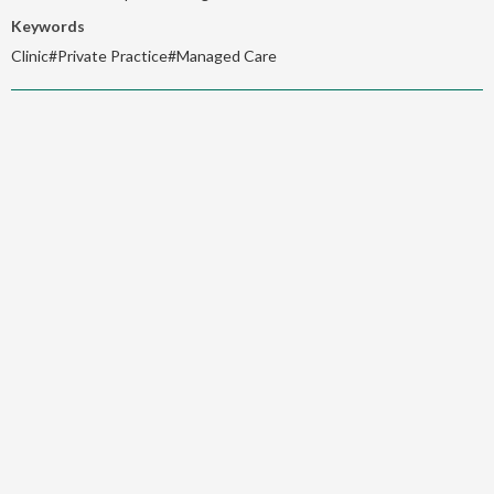
Keywords
Clinic#Private Practice#Managed Care