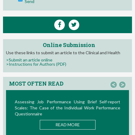
Send
Online Submission
Use these links to submit an article to the Clinical and Health
>Submit an article online
>Instructions for Authors (PDF)
MOST OFTEN READ
<
>
sing Brief Self-report
La Teoría de las Demandas y Rec
vidual Work Performance
Nuevos Desarrollos en la Última Déca
READ MORE
ORE