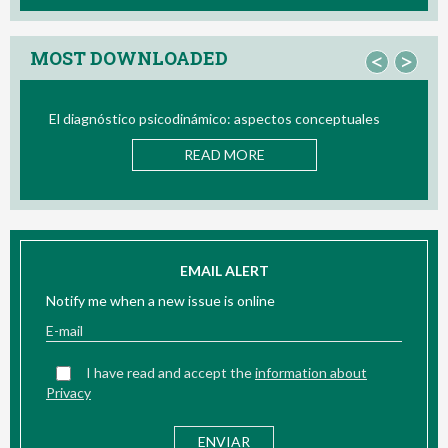
MOST DOWNLOADED
<
>
 aspectos conceptuales
Bio/neurofeedback
ORE
READ MORE
EMAIL ALERT
Notify me when a new issue is online
I have read and accept the
information about
Privacy