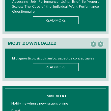
e Using Brief Self-report
La Teoría de las Demandas y 
ndividual Work Performance
Nuevos Desarrollos en la Última D
READ MOR
 MORE
MOST DOWNLOADED
<
>
co: aspectos conceptuales
Bio/neurofeedback
 MORE
READ MOR
EMAIL ALERT
Notify me when a new issue is online