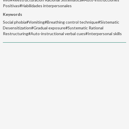
Positivas#Habilidades interpersonales
Keywords
Social phobia#Vomiting#Breathing control technique#Sistematic
Desensitization#Gradual exposure#Systematic Rational
Restructuring#Auto-instructional verbal cues#Interpersonal skills