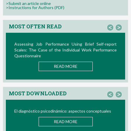
>Submit an article online
>Instructions for Authors (PDF)
MOST OFTEN READ
<
>
ance Using Brief Self-report
La Teoría de las Demandas 
e Individual Work Performance
Nuevos Desarrollos en la Últim
READ M
AD MORE
MOST DOWNLOADED
<
>
ámico: aspectos conceptuales
Bio/neurofeedback
AD MORE
READ M