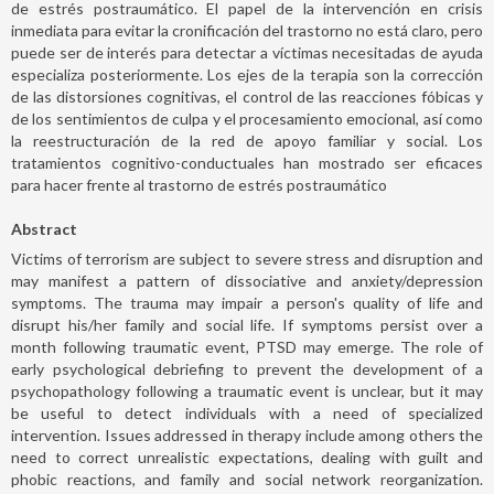
de estrés postraumático. El papel de la intervención en crisis
inmediata para evitar la cronificación del trastorno no está claro, pero
puede ser de interés para detectar a víctimas necesitadas de ayuda
especializa posteriormente. Los ejes de la terapia son la corrección
de las distorsiones cognitivas, el control de las reacciones fóbicas y
de los sentimientos de culpa y el procesamiento emocional, así como
la reestructuración de la red de apoyo familiar y social. Los
tratamientos cognitivo-conductuales han mostrado ser eficaces
para hacer frente al trastorno de estrés postraumático
Abstract
Victims of terrorism are subject to severe stress and disruption and
may manifest a pattern of dissociative and anxiety/depression
symptoms. The trauma may impair a person's quality of life and
disrupt his/her family and social life. If symptoms persist over a
month following traumatic event, PTSD may emerge. The role of
early psychological debriefing to prevent the development of a
psychopathology following a traumatic event is unclear, but it may
be useful to detect individuals with a need of specialized
intervention. Issues addressed in therapy include among others the
need to correct unrealistic expectations, dealing with guilt and
phobic reactions, and family and social network reorganization.