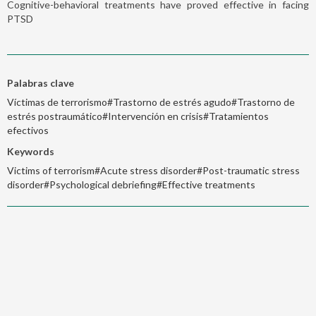
Cognitive-behavioral treatments have proved effective in facing
PTSD
Palabras clave
Víctimas de terrorismo#Trastorno de estrés agudo#Trastorno de
estrés postraumático#Intervención en crisis#Tratamientos
efectivos
Keywords
Victims of terrorism#Acute stress disorder#Post-traumatic stress
disorder#Psychological debriefing#Effective treatments