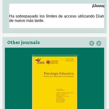
Other journals
<
>