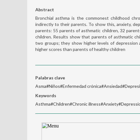
Abstract
Bronchial asthma is the commonest childhood chron
indirectly to their parents. To show this, anxiety, de
parents: 55 parents of asthmatic children, 32 parents
children. Results show that parents of asthmatic ch
two groups; they show higher levels of depression
higher scores than parents of healthy children
Palabras clave
Asma#Niños#Enfermedad crónica#Ansiedad#Depres
Keywords
Asthma#Children#Chronic illness#Anxiety#Depressi