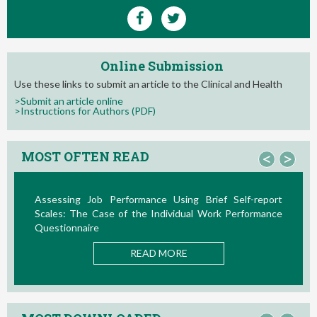
Online Submission
Use these links to submit an article to the Clinical and Health
>Submit an article online
>Instructions for Authors (PDF)
MOST OFTEN READ
<
>
ng Brief Self-report
La Teoría de las Demandas y Recur
dual Work Performance
Nuevos Desarrollos en la Última Década
READ MORE
E