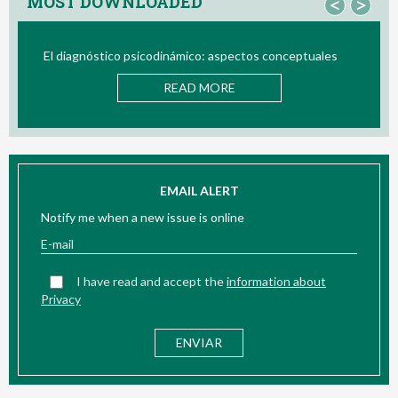
MOST DOWNLOADED
<
>
pectos conceptuales
Bio/neurofeedback
E
READ MORE
EMAIL ALERT
Notify me when a new issue is online
I have read and accept the
information about
Privacy