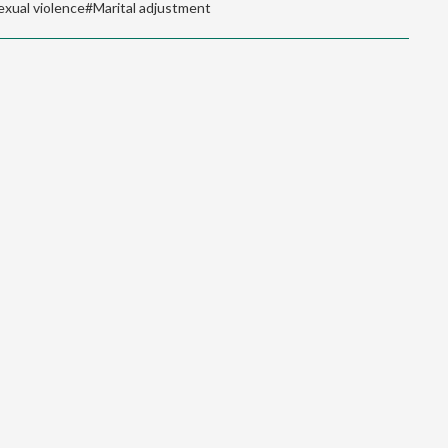
exual violence#Marital adjustment