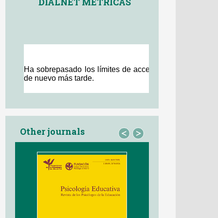
DIALNET MÉTRICAS
Other journals
<
>