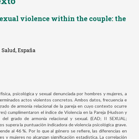
exto
exual violence within the couple: the
 Salud, España
 física, psicológica y sexual denunciada por hombres y mujeres, a
terminados actos violentos concretos. Ambos datos, frecuencia e
grado de armonía relacional de la pareja en cuyo contexto ocurre
es) cumplimentaron el índice de Violencia en la Pareja (Hudson y
s del grado de armonía relacional y sexual. (EAD; II SEXUAL;
s supera la puntuación indicadora de violencia psicológica grave.
iende al 46 %. Por lo que al género se refiere, las diferencias en
s y mujeres no alcanzan significación estadística. La correlación