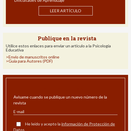
Dificultades de Aprendizaje
E
Im
LEER ARTÍCULO
Publique en la revista
Utilice estos enlaces para enviar un articulo a la Psicología
Educativa
>Envío de manuscritos online
>Guía para Autores (PDF)
ALERTA POR E-MAIL
Avísame cuando se publique un nuevo número de la
revista
He leído y acepto la
información de Protección de
Datos