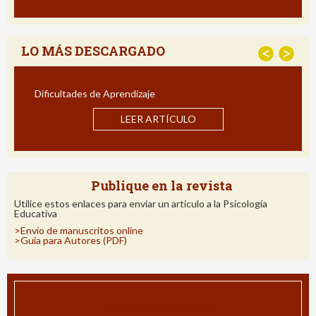
LO MÁS DESCARGADO
<
>
Estrategias para Mejorar la Compre
Impacto de un Programa de Intervenció
LO
LEER ARTÍCULO
Publique en la revista
Utilice estos enlaces para enviar un articulo a la Psicología
Educativa
>Envío de manuscritos online
>Guía para Autores (PDF)
ALERTA POR E-MAIL