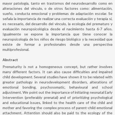
mayor patología, tanto en trastornos del neurodesarrollo como en
alteraciones del vínculo, o de otros factores como: alimentación,
sueño, conducta emocional y problemas de adaptación escolar. Se
señala la importancia de realizar una correcta evaluación y terapia si,
es necesario, del desarrollo del vínculo, la ecología del prematuro y
evaluación neuropsicológica desde el nacimiento hasta 6-7 años.
Igualmente se expone la importancia que tiene conocer la
neuropsicología de los niños de riesgo biológico y la necesidad que
existe de formar a profesionales desde una perspectiva
multiprofesional.
Abstract
Prematurity is not a homogeneous concept, but rather involves
many different factors. It can also cause difficulties and impaired
child development. Several studies have shown it to be related with
greater pathology in neurodevelopment disorders, alterations of
emotional bonding, psychosomatic, behavioural and school
adjustment. We point out the importance of initiating neonatal Early
Intervention (preferably prenatal) and of prioritizing psychological
and educational issues, linked to the health care of the child and
mother and favoring the complex process of parent-child emotional
attachment. Attention should also be paid to the ecology of the