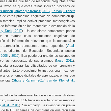
areas en las que han de responder preguntas sobre
La razón es que estas tareas inducen procesos de
Crudden, Bråten y Strømsø, 2013
;
Cerdán, Gilabert
s de estos procesos cognitivos de comprensión (p.
xto también implica activar procesos metacognitivos
 de información en los materiales o evaluación de la
t y Durik, 2017
). Un estudiante competente posee
ner en marcha esas operaciones cognitivas de
ión de información relevante que le conducirá a
a aprender los conceptos o ideas requeridos (
Vidal-
s estudiantes de Educación Secundaria suelen
 2006
y
2010
). Esa puede ser una de las razones de
obre las respuestas de sus alumnos (
Ness, 2011
).
yudar a superar las dificultades de comprensión y
antes. Este procedimiento instruccional, i.e., leer
 a los entornos digitales de aprendizaje, en los que
sencial (
Shute y Rahimi, 2017
;
van der Kleij et al.,
vidad de la retroalimentación en entornos digitales
icaz, mientras KCR tiene un efecto positivo menor y
j et al., 2015
). Sin embargo, la investigación previa
ad de la EF en tareas de comprensión que requieren