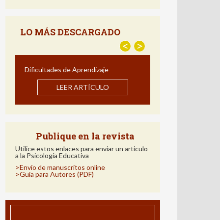
LEER ARTÍCULO
LO MÁS DESCARGADO
<
>
Estrategias para Mejorar la
Comprensión Lectora: Impacto de un
Programa de Intervención en Español
LEER ARTÍCULO
Publique en la revista
Utilice estos enlaces para enviar un articulo
a la Psicología Educativa
>Envío de manuscritos online
>Guía para Autores (PDF)