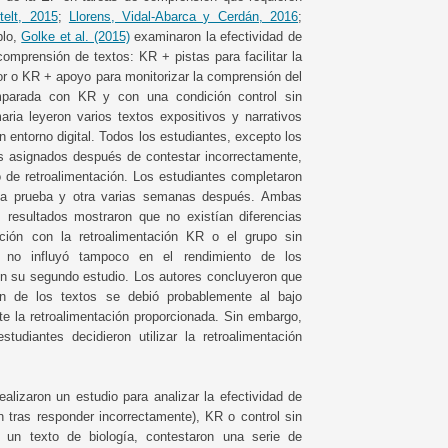
telt, 2015
;
Llorens, Vidal-Abarca y Cerdán, 2016
;
plo,
Golke et al. (2015)
examinaron la efectividad de
comprensión de textos: KR + pistas para facilitar la
ror o KR + apoyo para monitorizar la comprensión del
mparada con KR y con una condición control sin
aria leyeron varios textos expositivos y narrativos
 entorno digital. Todos los estudiantes, excepto los
jes asignados después de contestar incorrectamente,
po de retroalimentación. Los estudiantes completaron
 la prueba y otra varias semanas después. Ambas
s resultados mostraron que no existían diferencias
ción con la retroalimentación KR o el grupo sin
KR no influyó tampoco en el rendimiento de los
en su segundo estudio. Los autores concluyeron que
n de los textos se debió probablemente al bajo
e la retroalimentación proporcionada. Sin embargo,
udiantes decidieron utilizar la retroalimentación
ealizaron un estudio para analizar la efectividad de
n tras responder incorrectamente), KR o control sin
n un texto de biología, contestaron una serie de