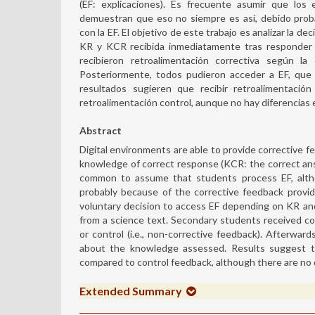
(EF: explicaciones). Es frecuente asumir que los 
demuestran que eso no siempre es así, debido proba
con la EF. El objetivo de este trabajo es analizar la d
KR y KCR recibida inmediatamente tras responder 
recibieron retroalimentación correctiva según la 
Posteriormente, todos pudieron acceder a EF, que 
resultados sugieren que recibir retroalimentac
retroalimentación control, aunque no hay diferencias en
Abstract
Digital environments are able to provide corrective 
knowledge of correct response (KCR: the correct answe
common to assume that students process EF, altho
probably because of the corrective feedback provid
voluntary decision to access EF depending on KR a
from a science text. Secondary students received co
or control (i.e., non-corrective feedback). Afterward
about the knowledge assessed. Results suggest 
compared to control feedback, although there are no di
Extended Summary