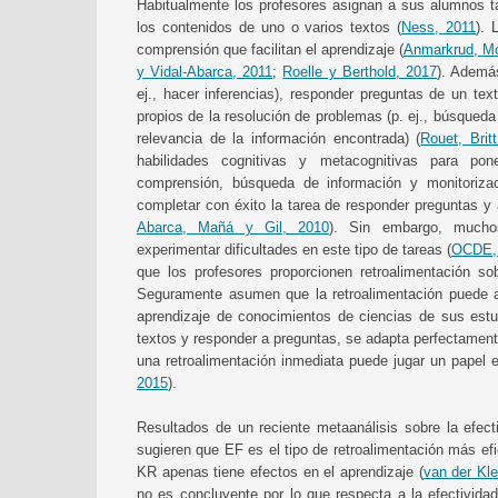
Habitualmente los profesores asignan a sus alumnos t
los contenidos de uno o varios textos (
Ness, 2011
). 
comprensión que facilitan el aprendizaje (
Anmarkrud, Mc
y Vidal-Abarca, 2011
;
Roelle y Berthold, 2017
). Ademá
ej., hacer inferencias), responder preguntas de un te
propios de la resolución de problemas (p. ej., búsqueda
relevancia de la información encontrada) (
Rouet, Brit
habilidades cognitivas y metacognitivas para po
comprensión, búsqueda de información y monitorizac
completar con éxito la tarea de responder preguntas y 
Abarca, Mañá y Gil, 2010
). Sin embargo, mucho
experimentar dificultades en este tipo de tareas (
OCDE,
que los profesores proporcionen retroalimentación s
Seguramente asumen que la retroalimentación puede a
aprendizaje de conocimientos de ciencias de sus estudi
textos y responder a preguntas, se adapta perfectamente
una retroalimentación inmediata puede jugar un papel e
2015
).
Resultados de un reciente metaanálisis sobre la efecti
sugieren que EF es el tipo de retroalimentación más ef
KR apenas tiene efectos en el aprendizaje (
van der Klei
no es concluyente por lo que respecta a la efectivid