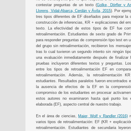
contestar preguntas de un texto (
Golke, Dörfler y Ar
Llorens, Vidal-Abarca, Cerdán y Ávila, 2015
). Por ejem
tres tipos diferentes de EF diseñados para mejorar la 
construcción de inferencias, KR + explicaciones del er
texto. La efectividad de estos tipos de EF fue co
retroalimentación. Estudiantes de sexto grado de Prim
para responder preguntas de comprensión tipo test en un
del grupo sin retroalimentación, recibieron los mensa
tras lo cual tuvieron un segundo intento sin ningún ti
una evaluación inmediatamente después de finalizar
pruebas incluyeron diferentes textos y preguntas. Lo
entre los tipos de retroalimentación EF en compara
retroalimentación. Además, la retroalimentación 
estudiantes. Resultados paralelos fueron encontrados 
la ausencia de efectos de la EF en la comprensió
compromiso de los estudiantes en procesar activament
estos autores no examinaron hasta qué punto los est
elaborada (EF), aspecto central de nuestro trabajo.
En el área de ciencias,
Maier, Wolf y Randler (2016)
r
varios tipos de retroalimentación: EF (KR + explicació
retroalimentación. Estudiantes de secundaria leyero