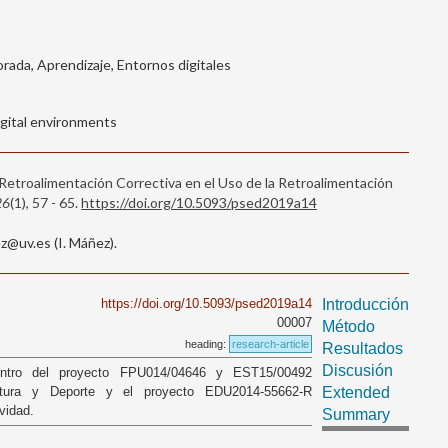
rada, Aprendizaje, Entornos digitales
igital environments
a Retroalimentación Correctiva en el Uso de la Retroalimentación
26
(1), 57 - 65.
https://doi.org/10.5093/psed2019a14
@uv.es (I. Máñez).
https://doi.org/10.5093/psed2019a14
Introducción
00007
Método
heading:
research-article
Resultados
Discusión
dentro del proyecto FPU014/04646 y EST15/00492
ltura y Deporte y el proyecto EDU2014-55662-R
Extended
vidad.
Summary