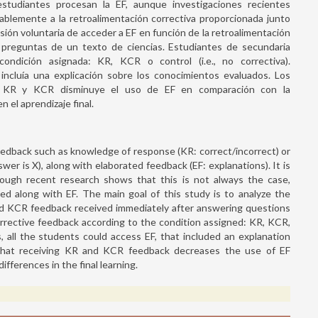
estudiantes procesan la EF, aunque investigaciones recientes
blemente a la retroalimentación correctiva proporcionada junto
ecisión voluntaria de acceder a EF en función de la retroalimentación
preguntas de un texto de ciencias. Estudiantes de secundaria
condición asignada: KR, KCR o control (i.e., no correctiva).
incluía una explicación sobre los conocimientos evaluados. Los
ión KR y KCR disminuye el uso de EF en comparación con la
 el aprendizaje final.
feedback such as knowledge of response (KR: correct/incorrect) or
r is X), along with elaborated feedback (EF: explanations). It is
ugh recent research shows that this is not always the case,
ed along with EF. The main goal of this study is to analyze the
nd KCR feedback received immediately after answering questions
rrective feedback according to the condition assigned: KR, KCR,
s, all the students could access EF, that included an explanation
that receiving KR and KCR feedback decreases the use of EF
fferences in the final learning.