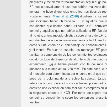
preguntas y recibieron retroalimentación según el grup
EF que autoevaluaran el uso que habían realizado de 
general, no hubo diferencias entre los tres tipos de re
Posteriormente,
Maier et al. (2016)
dividieron a los es
que indicaron haber utilizado la EF y aquellos que 
estudiantes que decían haber utilizado la EF obtuvier
control y aquellos que no habían utilizado la EF. No ob
al no utilizar una medida objetiva sobre el uso de EF. 
estudiantes de acceder voluntariamente a la EF en func
como su influencia en el aprendizaje de conocimientos 
y el viento. En nuestro estudio, los mensajes EF par
facilitar la comprensión de los conocimientos evaluados.
cogido un tubo de 2 metros de alto lleno de mercurio, 
experimento, ¿qué habría pasado con la columna de 
quedado a la misma altura, 760 mm”. En este caso, el m
el mercurio está determinada por el punto en el que se 
peso de la columna de aire sobre la cubeta”. Estos
relacionada con contenidos conceptuales presentados 
contiene una explicación para facilitar la comprensión d
la respuesta correcta o KCR. Por tanto, se espera qu
corregir su conocimiento sobre los contenidos present
vientos.