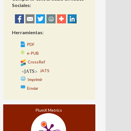
Sociales:
Herramientas:
PDF
e-PUB
CrossRef
JATS
Imprimir
Enviar
PlumX Metrics