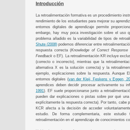
Introducción
La retroalimentación formativa es un procedimiento inst
rendimiento de los estudiantes para mejorar su aprendiz
entornos digitales de aprendizaje permite proporcion
embargo, hay muy poca investigación sobre el uso q
problema añadido es la variabilidad de tipos de retroa
Shute (2008)
podemos diferenciar entre retroalimentación
respuesta correcta (
Knowledge of Correct Response
o
Feedback
o EF). La retroalimentación KR incluye exclu
(correcto o incorrecto), mientras que la retroaliment
alternativa X es la solución correcta) y la retroalim
ejemplo, explicaciones sobre la respuesta. Aunque E
entornos digitales (
van der Kleij, Feskens y Eggen, 2
aprendices deben decidir procesar activamente su in
1991
). EF suele proporcionarse junto a retroalimentac
pueden dar explicaciones o pistas sobre por qué una 
explícitamente la respuesta correcta). Por tanto, cabe
KCR afecta a la decisión de acceder voluntariamente
estudio. De forma complementaria, este estudio
retroalimentación en el aprendizaje de conocimientos co