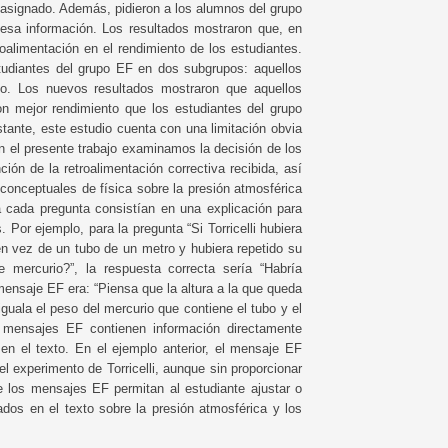
o asignado. Además, pidieron a los alumnos del grupo
esa información. Los resultados mostraron que, en
troalimentación en el rendimiento de los estudiantes.
tudiantes del grupo EF en dos subgrupos: aquellos
no. Los nuevos resultados mostraron que aquellos
on mejor rendimiento que los estudiantes del grupo
stante, este estudio cuenta con una limitación obvia
En el presente trabajo examinamos la decisión de los
ión de la retroalimentación correctiva recibida, así
conceptuales de física sobre la presión atmosférica
a cada pregunta consistían en una explicación para
 Por ejemplo, para la pregunta “Si Torricelli hubiera
en vez de un tubo de un metro y hubiera repetido su
mercurio?”, la respuesta correcta sería “Habría
ensaje EF era: “Piensa que la altura a la que queda
iguala el peso del mercurio que contiene el tubo y el
 mensajes EF contienen información directamente
en el texto. En el ejemplo anterior, el mensaje EF
el experimento de Torricelli, aunque sin proporcionar
e los mensajes EF permitan al estudiante ajustar o
ados en el texto sobre la presión atmosférica y los