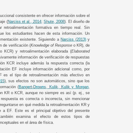
ruccional consistente en ofrecer información sobre el
aje (
Narciss et al., 2014
;
Shute, 2008
). El diseño de
ar retroalimentación formativa en tiempo real. Sin
ue los estudiantes hacen de esta información. Un
limentación existente. Siguiendo a
Narciss (2013)
y
 de verificación (
Knowledge of Response
o KR), de
 KCR) y retroalimentación elaborada (
Elaborated
sivamente información de verificación de respuestas
ación KCR incluye además la respuesta correcta (la
entación EF incluye información adicional como, por
F es el tipo de retroalimentación más efectivo en
015
), sus efectos no son automáticos, sino que los
formación (
Bangert-Drowns, Kulik, Kulik y Morgan,
ión KR o KCR, aunque no siempre es así (p. ej., se
respuesta es correcta o incorrecta, sin mencionar
 preguntarse en qué medida la retroalimentación KR y
 a EF. Este es el principal objetivo del presente
 también examina el efecto de estos tipos de
nceptuales en el área de física.