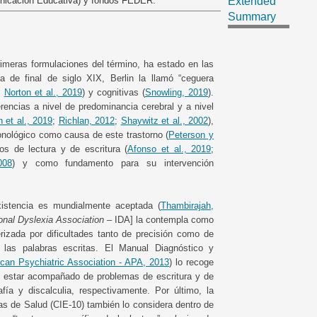
unicación Educativa) y fondos FEDER.
Extended
Summary
primeras formulaciones del término, ha estado en las
ca de final de siglo XIX, Berlin la llamó “ceguera
;
Norton et al., 2019
) y cognitivas (
Snowling, 2019
).
erencias a nivel de predominancia cerebral y a nivel
 et al., 2019
;
Richlan, 2012
;
Shaywitz et al., 2002
),
fonológico como causa de este trastorno (
Peterson y
os de lectura y de escritura (
Afonso et al., 2019
;
008
) y como fundamento para su intervención
existencia es mundialmente aceptada (
Thambirajah,
ional Dyslexia Association
– IDA] la contempla como
erizada por dificultades tanto de precisión como de
e las palabras escritas. El Manual Diagnóstico y
an Psychiatric Association - APA, 2013
) lo recoge
de estar acompañado de problemas de escritura y de
fía y discalculia, respectivamente. Por último, la
as de Salud (CIE-10) también lo considera dentro de