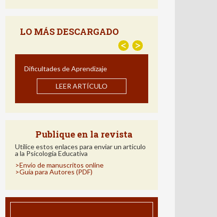
LEER ARTÍCULO
LO MÁS DESCARGADO
<
>
Estrategias para Mejorar la
Comprensión Lectora: Impacto de un
Programa de Intervención en Español
LEER ARTÍCULO
Publique en la revista
Utilice estos enlaces para enviar un articulo
a la Psicología Educativa
>Envío de manuscritos online
>Guía para Autores (PDF)