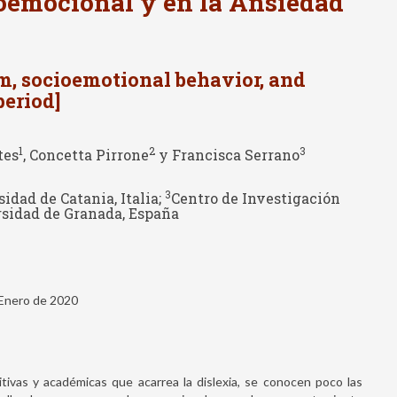
oemocional y en la Ansiedad
m, socioemotional behavior, and
period]
1
2
3
tes
, Concetta Pirrone
y Francisca Serrano
3
idad de Catania, Italia;
Centro de Investigación
sidad de Granada, España
 Enero de 2020
itivas y académicas que acarrea la dislexia, se conocen poco las