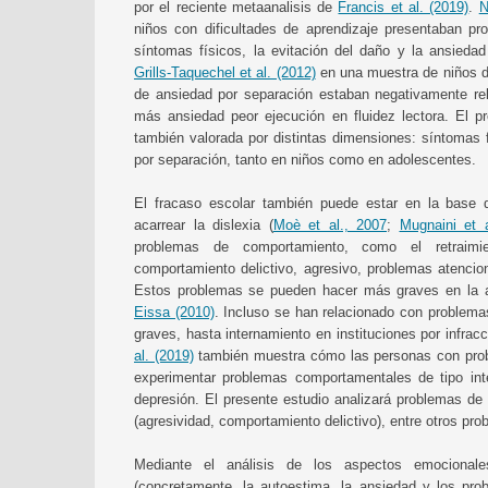
por el reciente metaanalisis de
Francis et al. (2019)
.
N
niños con dificultades de aprendizaje presentaban p
síntomas físicos, la evitación del daño y la ansieda
Grills-Taquechel et al. (2012)
en una muestra de niños d
de ansiedad por separación estaban negativamente rel
más ansiedad peor ejecución en fluidez lectora. El pr
también valorada por distintas dimensiones: síntomas f
por separación, tanto en niños como en adolescentes.
El fracaso escolar también puede estar en la base 
acarrear la dislexia (
Moè et al., 2007
;
Mugnaini et a
problemas de comportamiento, como el retraimien
comportamiento delictivo, agresivo, problemas atencio
Estos problemas se pueden hacer más graves en la 
Eissa (2010)
. Incluso se han relacionado con problem
graves, hasta internamiento en instituciones por infracc
al. (2019)
también muestra cómo las personas con prob
experimentar problemas comportamentales de tipo int
depresión. El presente estudio analizará problemas de
(agresividad, comportamiento delictivo), entre otros pr
Mediante el análisis de los aspectos emocionale
(concretamente, la autoestima, la ansiedad y los pro