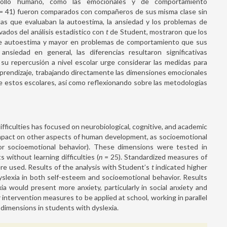
rollo humano, como las emocionales y de comportamiento
= 41) fueron comparados con compañeros de sus misma clase sin
as que evaluaban la autoestima, la ansiedad y los problemas de
ados del análisis estadístico con
t
de Student, mostraron que los
de autoestima y mayor en problemas de comportamiento que sus
ansiedad en general, las diferencias resultaron significativas
su repercusión a nivel escolar urge considerar las medidas para
 aprendizaje, trabajando directamente las dimensiones emocionales
e estos escolares, así como reflexionando sobre las metodologías
fficulties has focused on neurobiological, cognitive, and academic
impact on other aspects of human development, as socioemotional
y, or socioemotional behavior). These dimensions were tested in
 without learning difficulties (
n
= 25). Standardized measures of
re used. Results of the analysis with Student’s
t
indicated higher
yslexia in both self-esteem and socioemotional behavior. Results
a would present more anxiety, particularly in social anxiety and
 intervention measures to be applied at school, working in parallel
l dimensions in students with dyslexia.