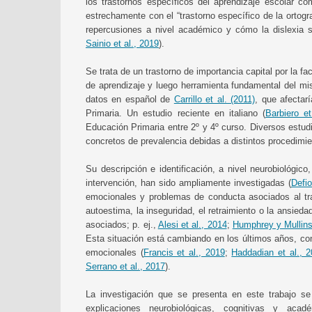
los trastornos específicos del aprendizaje escolar com
estrechamente con el “trastorno específico de la orto
repercusiones a nivel académico y cómo la dislexia s
Sainio et al., 2019
).
Se trata de un trastorno de importancia capital por la f
de aprendizaje y luego herramienta fundamental del m
datos en español de
Carrillo et al. (2011)
, que afectar
Primaria. Un estudio reciente en italiano (
Barbiero et
Educación Primaria entre 2º y 4º curso. Diversos estudi
concretos de prevalencia debidas a distintos procedimie
Su descripción e identificación, a nivel neurobiológi
intervención, han sido ampliamente investigadas (
Defi
emocionales y problemas de conducta asociados al tr
autoestima, la inseguridad, el retraimiento o la ansied
asociados; p. ej.,
Alesi et al., 2014
;
Humphrey y Mullins
Esta situación está cambiando en los últimos años, con
emocionales (
Francis et al., 2019
;
Haddadian et al., 
Serrano et al., 2017
).
La investigación que se presenta en este trabajo se
explicaciones neurobiológicas, cognitivas y aca