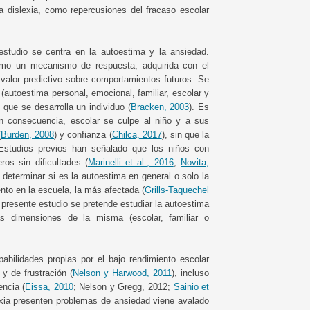
 dislexia, como repercusiones del fracaso escolar
studio se centra en la autoestima y la ansiedad.
omo un mecanismo de respuesta, adquirida con el
n valor predictivo sobre comportamientos futuros. Se
autoestima personal, emocional, familiar, escolar y
 que se desarrolla un individuo (
Bracken, 2003
). Es
 en consecuencia, escolar se culpe al niño y a sus
(
Burden, 2008
) y confianza (
Chilca, 2017
), sin que la
 Estudios previos han señalado que los niños con
os sin dificultades (
Marinelli et al., 2016
;
Novita,
e determinar si es la autoestima en general o solo la
to en la escuela, la más afectada (
Grills-Taquechel
l presente estudio se pretende estudiar la autoestima
as dimensiones de la misma (escolar, familiar o
pabilidades propias por el bajo rendimiento escolar
 de frustración (
Nelson y Harwood, 2011
), incluso
encia (
Eissa, 2010
; Nelson y Gregg, 2012;
Sainio et
lexia presenten problemas de ansiedad viene avalado