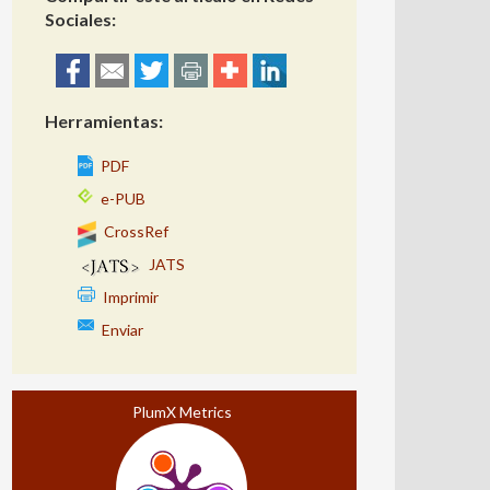
Sociales:
Herramientas:
PDF
e-PUB
CrossRef
JATS
Imprimir
Enviar
PlumX Metrics