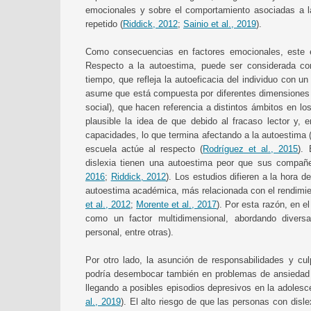
emocionales y sobre el comportamiento asociadas a la
repetido (
Riddick, 2012
;
Sainio et al., 2019
).
Como consecuencias en factores emocionales, este e
Respecto a la autoestima, puede ser considerada c
tiempo, que refleja la autoeficacia del individuo con u
asume que está compuesta por diferentes dimensiones (
social), que hacen referencia a distintos ámbitos en los
plausible la idea de que debido al fracaso lector y,
capacidades, lo que termina afectando a la autoestima 
escuela actúe al respecto (
Rodríguez et al., 2015
).
dislexia tienen una autoestima peor que sus compañer
2016
;
Riddick, 2012
). Los estudios difieren a la hora d
autoestima académica, más relacionada con el rendimien
et al., 2012
;
Morente et al., 2017
). Por esta razón, en e
como un factor multidimensional, abordando divers
personal, entre otras).
Por otro lado, la asunción de responsabilidades y cul
podría desembocar también en problemas de ansiedad y
llegando a posibles episodios depresivos en la adolesc
al., 2019
). El alto riesgo de que las personas con dis