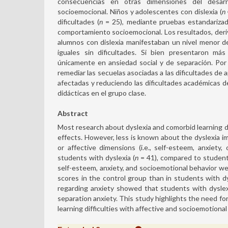
consecuencias en otras dimensiones del desar
socioemocional. Niños y adolescentes con dislexia (
n
dificultades (
n
= 25), mediante pruebas estandarizad
comportamiento socioemocional. Los resultados, deriv
alumnos con dislexia manifestaban un nivel menor 
iguales sin dificultades. Si bien presentaron más 
únicamente en ansiedad social y de separación. Por 
remediar las secuelas asociadas a las dificultades de
afectadas y reduciendo las dificultades académicas d
didácticas en el grupo clase.
Abstract
Most research about dyslexia and comorbid learning di
effects. However, less is known about the dyslexia 
or affective dimensions (i.e., self-esteem, anxiet
students with dyslexia (
n
= 41), compared to students
self-esteem, anxiety, and socioemotional behavior we
scores in the control group than in students with d
regarding anxiety showed that students with dyslexi
separation anxiety. This study highlights the need for
learning difficulties with affective and socioemotiona