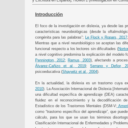
y Escritura en Español), HUM871 (Investigación en Com
Introducción
El foco de la investigación en dislexia, ya desde las 
características neurobiológicas (desde la oftalmológi
congénita para las palabras”;
Le Flock y Ropars, 2017
Mientras que a nivel neurobiológico se aceptan las dif
funcional respecto a los lectores sin dificultades (
Norton
a nivel cognitivo predomina la explicación del modelo 
Pennington, 2012
;
Ramus, 2003
), afectando a proces
Álvarez-Cañizo et al., 2019
;
Serrano y Defior, 2
psicoeducativa (
Shaywitz et al., 2004
).
En la actualidad, la dislexia es un trastorno cuya 
2010
). La Asociación Internacional de Dislexia [
Internat
una dificultad específica de aprendizaje (DEA) caract
fluidez en el reconocimiento y la decodificación d
Estadístico de los Trastornos Mentales (DSM-V;
Americ
como “trastorno específico del aprendizaje”, que pue
cálculo, para los que se usan los términos disortogra
Clasificación Internacional de Enfermedades y Problem