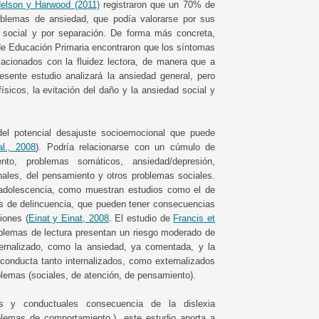
elson y Harwood (2011)
registraron que un 70% de
roblemas de ansiedad, que podía valorarse por sus
d social y por separación. De forma más concreta,
e Educación Primaria encontraron que los síntomas
acionados con la fluidez lectora, de manera que a
esente estudio analizará la ansiedad general, pero
ísicos, la evitación del daño y la ansiedad social y
del potencial desajuste socioemocional que puede
l., 2008
). Podría relacionarse con un cúmulo de
to, problemas somáticos, ansiedad/depresión,
nales, del pensamiento y otros problemas sociales.
adolescencia, como muestran estudios como el de
as de delincuencia, que pueden tener consecuencias
iones (
Einat y Einat, 2008
. El estudio de
Francis et
lemas de lectura presentan un riesgo moderado de
ernalizado, como la ansiedad, ya comentada, y la
 conducta tanto internalizados, como externalizados
oblemas (sociales, de atención, de pensamiento).
s y conductuales consecuencia de la dislexia
blemas de comportamiento,), este estudio aporta a