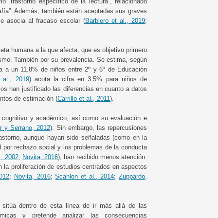
o “trastorno específico de la lectura”, relacionado
grafía”. Además, también están aceptadas sus graves
e asocia al fracaso escolar (
Barbiero et al., 2019
;
aceta humana a la que afecta, que es objetivo primero
ismo. También por su prevalencia. Se estima, según
ía a un 11.8% de niños entre 2º y 6º de Educación
 al., 2019
) acota la cifra en 3.5% para niños de
os han justificado las diferencias en cuanto a datos
ntos de estimación (
Carrillo et al., 2011
).
co, cognitivo y académico, así como su evaluación e
or y Serrano, 2012
). Sin embargo, las repercusiones
astorno, aunque hayan sido señaladas (como en la
ad por rechazo social y los problemas de la conducta
, 2002
;
Novita, 2016
), han recibido menos atención.
 la proliferación de estudios centrados en aspectos
2012
;
Novita, 2016
;
Scanlon et al., 2014
;
Zuppardo,
 sitúa dentro de esta línea de ir más allá de las
démicas y pretende analizar las consecuencias