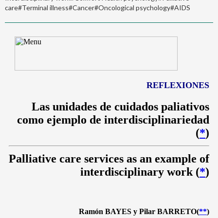
care#Terminal illness#Cancer#Oncological psychology#AIDS