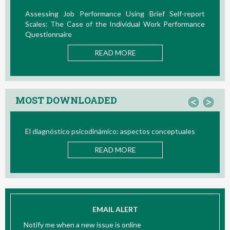
Assessing Job Performance Using Brief Self-report
La T
Scales: The Case of the Individual Work Performance
Nuevo
Questionnaire
READ MORE
MOST DOWNLOADED
<
>
El diagnóstico psicodinámico: aspectos conceptuales
Bio/
READ MORE
EMAIL ALERT
Notify me when a new issue is online