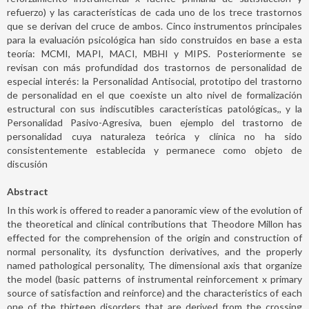
refuerzo) y las características de cada uno de los trece trastornos
que se derivan del cruce de ambos. Cinco instrumentos principales
para la evaluación psicológica han sido construidos en base a esta
teoría: MCMI, MAPI, MACI, MBHI y MIPS. Posteriormente se
revisan con más profundidad dos trastornos de personalidad de
especial interés: la Personalidad Antisocial, prototipo del trastorno
de personalidad en el que coexiste un alto nivel de formalización
estructural con sus indiscutibles características patológicas,, y la
Personalidad Pasivo-Agresiva, buen ejemplo del trastorno de
personalidad cuya naturaleza teórica y clínica no ha sido
consistentemente establecida y permanece como objeto de
discusión
Abstract
In this work is offered to reader a panoramic view of the evolution of
the theoretical and clinical contributions that Theodore Millon has
effected for the comprehension of the origin and construction of
normal personality, its dysfunction derivatives, and the properly
named pathological personality, The dimensional axis that organize
the model (basic patterns of instrumental reinforcement x primary
source of satisfaction and reinforce) and the characteristics of each
one of the thirteen disorders that are derived from the crossing