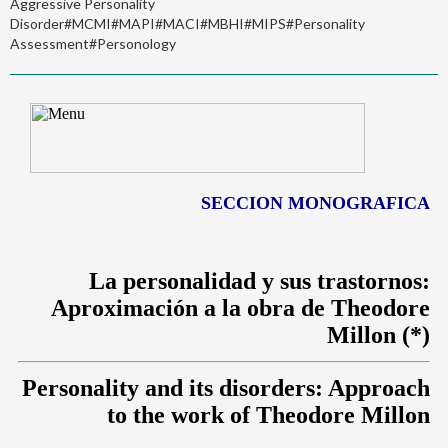
Aggressive Personality
Disorder#MCMI#MAPI#MACI#MBHI#MIPS#Personality
Assessment#Personology