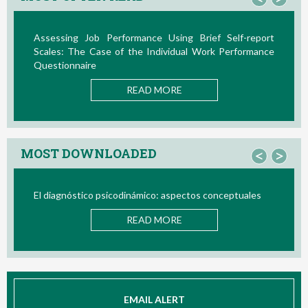
ance Using Brief Self-report
La Teoría de las Demandas 
e Individual Work Performance
Nuevos Desarrollos en la Últim
READ M
AD MORE
MOST DOWNLOADED
<
>
ámico: aspectos conceptuales
Bio/neurofeedback
AD MORE
READ M
EMAIL ALERT