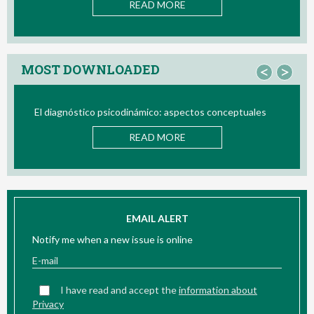
AD MORE
MOST DOWNLOADED
<
>
ámico: aspectos conceptuales
Bio/neurofeedback
AD MORE
READ M
EMAIL ALERT
Notify me when a new issue is online
I have read and accept the
information about
Privacy