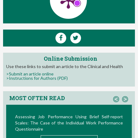
Online Submission
Use these links to submit an article to the Clinical and Health
>Submit an article online
>Instructions for Authors (PDF)
MOST OFTEN READ
<
>
ance Using Brief Self-report
La Teoría de las Demandas 
e Individual Work Performance
Nuevos Desarrollos en la Últim
READ M