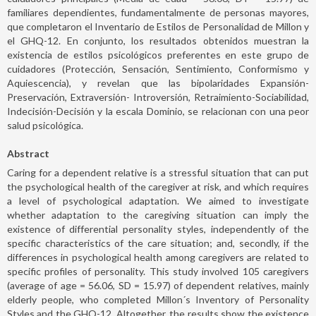
familiares dependientes, fundamentalmente de personas mayores,
que completaron el Inventario de Estilos de Personalidad de Millon y
el GHQ-12. En conjunto, los resultados obtenidos muestran la
existencia de estilos psicológicos preferentes en este grupo de
cuidadores (Protección, Sensación, Sentimiento, Conformismo y
Aquiescencia), y revelan que las bipolaridades Expansión-
Preservación, Extraversión- Introversión, Retraimiento-Sociabilidad,
Indecisión-Decisión y la escala Dominio, se relacionan con una peor
salud psicológica.
Abstract
Caring for a dependent relative is a stressful situation that can put
the psychological health of the caregiver at risk, and which requires
a level of psychological adaptation. We aimed to investigate
whether adaptation to the caregiving situation can imply the
existence of differential personality styles, independently of the
specific characteristics of the care situation; and, secondly, if the
differences in psychological health among caregivers are related to
specific profiles of personality. This study involved 105 caregivers
(average of age = 56.06, SD = 15.97) of dependent relatives, mainly
elderly people, who completed Millon´s Inventory of Personality
Styles and the GHQ-12. Altogether, the results show the existence