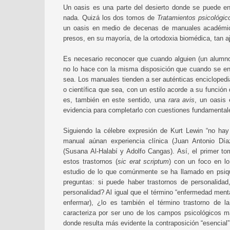
Un oasis es una parte del desierto donde se puede en
nada. Quizá los dos tomos de
Tratamientos psicológico
un oasis en medio de decenas de manuales académicos
presos, en su mayoría, de la ortodoxia biomédica, tan a
Es necesario reconocer que cuando alguien (un alumno
no lo hace con la misma disposición que cuando se enfr
sea. Los manuales tienden a ser auténticas enciclopedia
o científica que sea, con un estilo acorde a su función
es, también en este sentido, una
rara avis
, un oasis 
evidencia para completarlo con cuestiones fundamentale
Siguiendo la célebre expresión de Kurt Lewin “no hay
manual aúnan experiencia clínica (Juan Antonio Día
(Susana Al-Halabí y Adolfo Cangas). Así, el primer t
estos trastornos (
sic erat scriptum
) con un foco en lo
estudio de lo que comúnmente se ha llamado en psiqui
preguntas: si puede haber trastornos de personalida
personalidad? Al igual que el término “enfermedad ment
enfermar), ¿lo es también el término trastorno de l
caracteriza por ser uno de los campos psicológicos 
donde resulta más evidente la contraposición “esencial