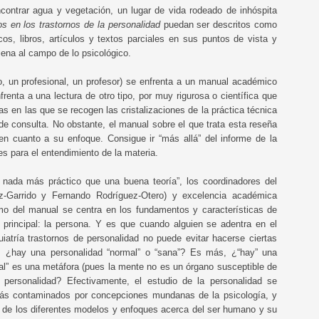
contrar agua y vegetación, un lugar de vida rodeado de inhóspita
s en los trastornos de la personalidad
puedan ser descritos como
, libros, artículos y textos parciales en sus puntos de vista y
jena al campo de lo psicológico.
, un profesional, un profesor) se enfrenta a un manual académico
enta a una lectura de otro tipo, por muy rigurosa o científica que
s en las que se recogen las cristalizaciones de la práctica técnica
 de consulta. No obstante, el manual sobre el que trata esta reseña
en cuanto a su enfoque. Consigue ir “más allá” del informe de la
s para el entendimiento de la materia.
 nada más práctico que una buena teoría”, los coordinadores del
z-Garrido y Fernando Rodríguez-Otero) y excelencia académica
omo del manual se centra en los fundamentos y características de
 principal: la persona. Y es que cuando alguien se adentra en el
atría trastornos de personalidad no puede evitar hacerse ciertas
d, ¿hay una personalidad “normal” o “sana”? Es más, ¿“hay” una
al” es una metáfora (pues la mente no es un órgano susceptible de
A
a personalidad? Efectivamente, el estudio de la personalidad se
Br
más contaminados por concepciones mundanas de la psicología, y
t
” de los diferentes modelos y enfoques acerca del ser humano y su
Q