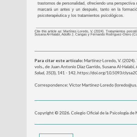
trastornos de personalidad, ofreciendo una perspectiva 
marcará un antes y un después, tanto en la formació
psicoterapéutica y los tratamientos psicológicos.
Cite this article as: Martínez-Loredo, V. (2024). Tratamientos psicol
Susana Al-Halabí, Adolfo J. Cangas y Fernando Rodríguez-Otero (C
Para citar este artículo:
Martínez-Loredo, V. (2024). 
vols., de Juan Antonio Díaz Garrido, Susana Al-Halabí
Salud, 35
(3), 141 - 142. https://doi.org/10.5093/clysa
Correspondence: Víctor Martínez-Loredo (loredo@us.
Copyright © 2026. Colegio Oficial de la Psicología de