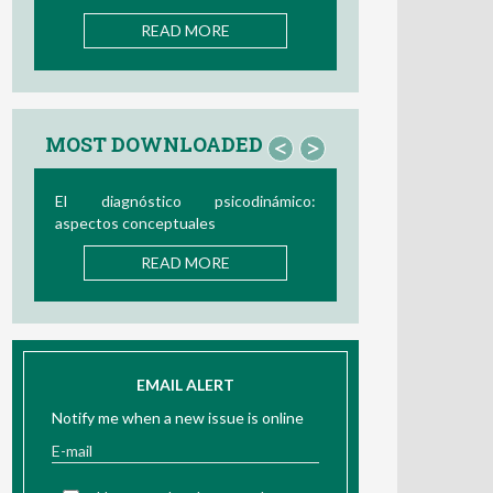
READ MORE
READ MORE
MOST DOWNLOADED
<
>
l diagnóstico psicodinámico:
Bio/neurofeedback
spectos conceptuales
READ MORE
READ MORE
EMAIL ALERT
Notify me when a new issue is online