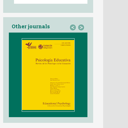
Other journals
<
>