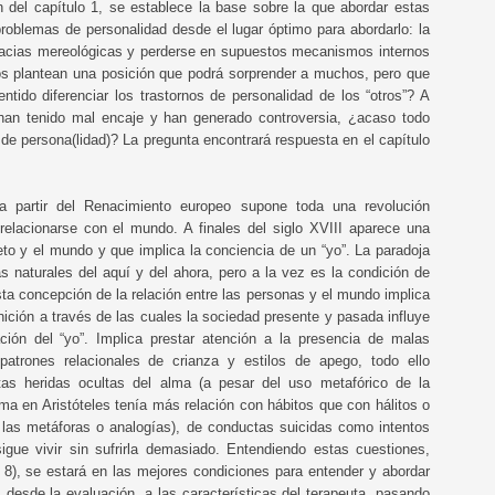
ón del capítulo 1, se establece la base sobre la que abordar estas
roblemas de personalidad desde el lugar óptimo para abordarlo: la
alacias mereológicas y perderse en supuestos mecanismos internos
ulos plantean una posición que podrá sorprender a muchos, pero que
tido diferenciar los trastornos de personalidad de los “otros”? A
 han tenido mal encaje y han generado controversia, ¿acaso todo
 de persona(lidad)? La pregunta encontrará respuesta en el capítulo
E
 a partir del Renacimiento europeo supone toda una revolución
a
elacionarse con el mundo. A finales del siglo XVIII aparece una
ujeto y el mundo y que implica la conciencia de un “yo”. La paradoja
as naturales del aquí y del ahora, pero a la vez es la condición de
Esta concepción de la relación entre las personas y el mundo implica
nición a través de las cuales la sociedad presente y pasada influye
ción del “yo”. Implica prestar atención a la presencia de malas
patrones relacionales de crianza y estilos de apego, todo ello
rtas heridas ocultas del alma (a pesar del uso metafórico de la
a en Aristóteles tenía más relación con hábitos que con hálitos o
n las metáforas o analogías), de conductas suicidas como intentos
gue vivir sin sufrirla demasiado. Entendiendo estas cuestiones,
 8), se estará en las mejores condiciones para entender y abordar
 desde la evaluación, a las características del terapeuta, pasando