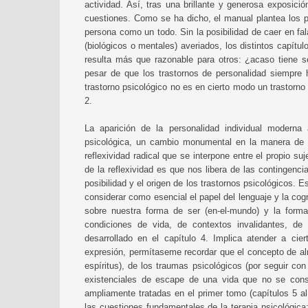
actividad. Así, tras una brillante y generosa exposici
cuestiones. Como se ha dicho, el manual plantea los p
persona como un todo. Sin la posibilidad de caer en f
(biológicos o mentales) averiados, los distintos capít
resulta más que razonable para otros: ¿acaso tiene sen
pesar de que los trastornos de personalidad siempre
trastorno psicológico no es en cierto modo un trastorno
2.
La aparición de la personalidad individual moderna
psicológica, un cambio monumental en la manera de r
reflexividad radical que se interpone entre el propio s
de la reflexividad es que nos libera de las contingenci
posibilidad y el origen de los trastornos psicológicos. 
considerar como esencial el papel del lenguaje y la cog
sobre nuestra forma de ser (en-el-mundo) y la forma
condiciones de vida, de contextos invalidantes, de 
desarrollado en el capítulo 4. Implica atender a cie
expresión, permítaseme recordar que el concepto de alm
espíritus), de los traumas psicológicos (por seguir co
existenciales de escape de una vida que no se consi
ampliamente tratadas en el primer tomo (capítulos 5 al
las cuestiones fundamentales de la terapia psicológica: