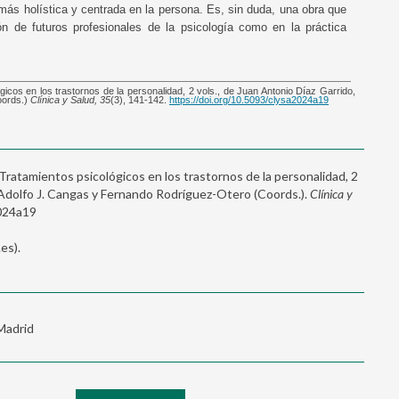
más holística y centrada en la persona. Es, sin duda, una obra que
n de futuros profesionales de la psicología como en la práctica
ógicos en los trastornos de la personalidad, 2 vols., de Juan Antonio Díaz Garrido,
oords.)
Clínica y Salud, 35
(3), 141-142.
https://doi.org/10.5093/clysa2024a19
Tratamientos psicológicos en los trastornos de la personalidad, 2
, Adolfo J. Cangas y Fernando Rodríguez-Otero (Coords.).
Clínica y
2024a19
es).
 Madrid