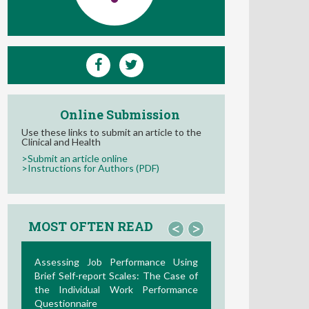
Online Submission
Use these links to submit an article to the
Clinical and Health
>Submit an article online
>Instructions for Authors (PDF)
MOST OFTEN READ
<
>
ssessing Job Performance Using
La Teoría de las Dema
ief Self-report Scales: The Case of
Recursos Laborales: 
he Individual Work Performance
Desarrollos en la Última Déca
uestionnaire