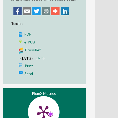
Tools:
PDF
e-PUB
CrossRef
JATS
Print
Send
PlumX Metrics