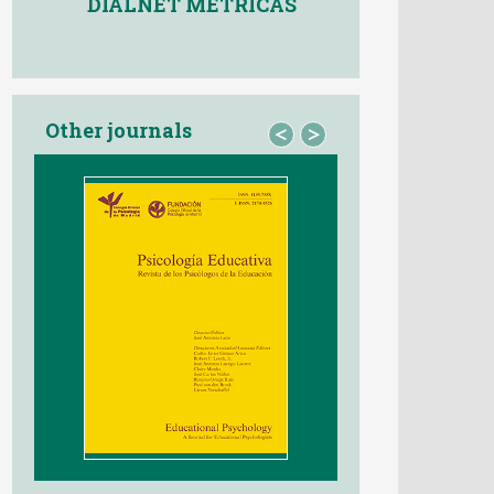
DIALNET MÉTRICAS
Other journals
<
>