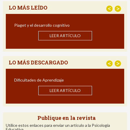
LO MÁS LEÍDO
<
>
Estrategias para Mejorar la Compre
Impacto de un Programa de Intervenció
LO
LEER ARTÍCULO
LO MÁS DESCARGADO
<
>
Estrategias para Mejorar la Compre
Impacto de un Programa de Intervenció
LO
LEER ARTÍCULO
Publique en la revista
Utilice estos enlaces para enviar un articulo a la Psicología
Educativa