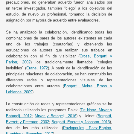
precauciones, no generaban acuerdo fueron analizados por
un tercer investigador, también “ciego” a los objetivos del
estudio, de nuevo un profesional, tomando la decisión de
asignación por mayoría de acuerdo entre evaluadores.
Se ha analizado la colaboración, identificando todas las
combinaciones de pares de los autores existentes en cada
uno de los trabajos (coautorías) y obteniendo las
agrupaciones de autores que realizan sus trabajos en
colaboración con el fin de visibilizar (
Cross, Borgatti y
Parker, 2002
) los tradicionalmente llamados “colegios
invisibles” (
Crane, 1972
). A partir de la identificación de las
principales relaciones de colaboración, se han construido las
diferentes redes o representaciones visuales de las
colaboraciones entre autores (
Borgatti, Mehra, Brass y
Labianca, 2009
).
La construcción de redes y representaciones gráficas se ha
realizado utilizando los programas Pajek (
De Nooy, Mrvar y
Batagelj, 2012
;
Mrvar y Batagelj, 2016
) y Ucinet (
Borgatti,
Everett y Freeman, 2002
;
Borgatti, Everett y Johnson, 2013
),
dos de los más utilizados (
Pavlopoulos, Paez-Espino,
Kyrpides y Iliopoulos, 2017
).