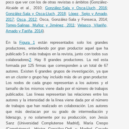
poco que ver con los de otras revistas o ámbitos (González-
Alcaide et al., 2010;
González-Sala y Osca-Lluch, 2016
;
González-Sala y Osca-Lluch, 2018
;
López, Seijo y Amado,
2017
;
Osca, 2012
; Osca, González-Sala y Fonseca, 2014;
Torres-Salinas, Muñoz y Jiménez, 2011
;
Velasco, Vilariño,
Amado y Fariña, 2014
).
En la
Figura 1
están representados solo los grandes
productores, entendiendo por gran productor aquel que ha
publicado 5 o más trabajos en la revista, junto con todos sus
colaboradores
2
. Hay 8 grandes productores. La red esta
formada por 125 firmas que corresponden a un total de 67
autores. Existen 6 grandes grupos de investigación, ya que
en un
cluster
o grupo hay incluido más de un gran productor.
Los nodos de cada grupo representan a los autores y el
tamaño de los mismos viene dado por el número de trabajos
publicados. Las líneas representan las relaciones entre los
autores y la intensidad de la línea viene dada por el número
de trabajos que han realizado en colaboración. Los autores
que más destacan por su grado de intermediación y
liderazgo, y no solamente por su producción, son Jesús
Sanz (Universidad Complutense Madrid), María Crespo
(Complutense), Héctor González-Ordi y Maribel Casado