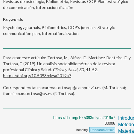
Revistas de psicología, Bibliometría, Revistas COP, Plan estratégico
de comunicación, Internacionalización
Keywords
Psychology journals, Bibliometrics, COP’s journals, Strategic
communication plan, Internationalization
Para citar este artículo: Tortosa, M., Alfaro, E., Martínez-Besteiro, E. y
Tortosa, F. (2019). Un análisis sociobibliométrico de la revista
profesional Clínica y Salud.
Clínica y Salud, 30
, 41-52.
https://doi.org/10.5093/clysa2019a7
Correspondencia: macarena.tortosap@campusviu.es (M. Tortosa);
francisco.m.tortosa@uv.es (F. Tortosa).
https://doi.org/10.5093/clysa2019a7
Introdu
00006
Metodo
heading:
Research Article
Materia