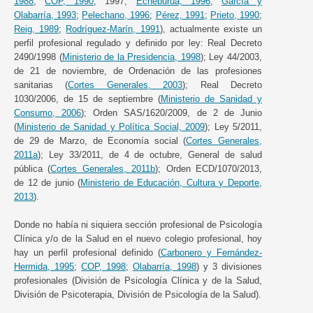
1988
;
COP, 1990
, 1997;
Echeburúa, 1996
;
García y
Olabarría, 1993
;
Pelechano, 1996
;
Pérez, 1991
;
Prieto, 1990
;
Reig, 1989
;
Rodríguez-Marín, 1991
), actualmente existe un
perfil profesional regulado y definido por ley: Real Decreto
2490/1998 (
Ministerio de la Presidencia, 1998
); Ley 44/2003,
de 21 de noviembre, de Ordenación de las profesiones
sanitarias (
Cortes Generales, 2003
); Real Decreto
1030/2006, de 15 de septiembre (
Ministerio de Sanidad y
Consumo, 2006
); Orden SAS/1620/2009, de 2 de Junio
(
Ministerio de Sanidad y Política Social, 2009
); Ley 5/2011,
de 29 de Marzo, de Economía social (
Cortes Generales,
2011a
); Ley 33/2011, de 4 de octubre, General de salud
pública (
Cortes Generales, 2011b
); Orden ECD/1070/2013,
de 12 de junio (
Ministerio de Educación, Cultura y Deporte,
2013
).
Donde no había ni siquiera sección profesional de Psicología
Clínica y/o de la Salud en el nuevo colegio profesional, hoy
hay un perfil profesional definido (
Carbonero y Fernández-
Hermida, 1995
;
COP, 1998
;
Olabarría, 1998
) y 3 divisiones
profesionales (División de Psicología Clínica y de la Salud,
División de Psicoterapia, División de Psicología de la Salud).