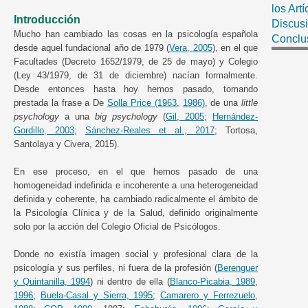
los Artí
Introducción
Discusi
Mucho han cambiado las cosas en la psicología española
Conclu
desde aquel fundacional año de 1979 (
Vera, 2005
), en el que
Facultades (Decreto 1652/1979, de 25 de mayo) y Colegio
(Ley 43/1979, de 31 de diciembre) nacían formalmente.
Desde entonces hasta hoy hemos pasado, tomando
prestada la frase a De
Solla Price (1963,
1986)
, de una
little
psychology
a una
big psychology
(
Gil, 2005
;
Hernández-
Gordillo, 2003
;
Sánchez-Reales et al., 2017
; Tortosa,
Santolaya y Civera, 2015).
En ese proceso, en el que hemos pasado de una
homogeneidad indefinida e incoherente a una heterogeneidad
definida y coherente, ha cambiado radicalmente el ámbito de
la Psicología Clínica y de la Salud, definido originalmente
solo por la acción del Colegio Oficial de Psicólogos.
Donde no existía imagen social y profesional clara de la
psicología y sus perfiles, ni fuera de la profesión (
Berenguer
y Quintanilla, 1994
) ni dentro de ella (
Blanco-Picabia, 1989
,
1996
;
Buela-Casal y Sierra, 1995
;
Camarero y Ferrezuelo,