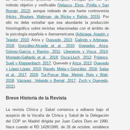
método objetivo y verificable (
Velasco, Eiros, Pinilla y San
Román, 2012
), aunque rodeado de una fuerte controversia
(
Hicks, Wouters, Waltman, de Rijcke y Rafols, 2015
). Por
ello no debe extrañar que sea abundante la producción
historiográfica sobre revistas relacionadas con el ámbito de
la psicología española e iberoamericana (
Arbinaga, Aragón y
Tejedor, 2010
; Ariza y
Quevedo, 2013
;
Galindo y Arbinaga,
2018
;
González-Alcaide et al., 2010
;
Granados, Ariza,
Gómez-García y Ramiro, 2011
;
Liberatore y Visca, 2014
;
Morgado-Gallardo et al., 2018
;
Osca-Lluch, 2012
;
Polanco,
Sueli y Klappenbach, 2017
; Quevedo y
Ariza, 2013
;
Quevedo
y López-López, 2010
;
Ravelo, Mejia y González, 2016
;
Salas
et al., 2017
,
2018
;
Tur-Porcar, Mas, Merigó, Roig y Watt,
2018
;
Vázquez, Velando y Bernal, 2017
;
Zych y Quevedo,
2011
).
Breve Historia de la Revista
La revista
Clínica y Salud
comienza a editarse bajo el
auspicio de la Vocalía de Clínica y Salud de la Delegación
del COP en Madrid dirigida por Juan Carlos Duro en 1990.
Nace cuando el RD 1428/1990, de 26 de octubre, establece